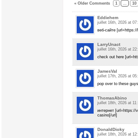
« Older Comments
1
...
10
Eddiehem
juillet 16th, 2026 at 07
веб-сайте [url=https://
LarryUnact
juillet 16th, 2026 at 22
check out here [url=http
JamesVal
juillet 17th, 2026 at 05
pop over to these guys [
ThomasAbino
juillet 18th, 2026 at 11
интернет [url=https:/
casino[/url]
DonaldDioky
juillet 18th, 2026 at 12