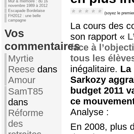
Mur & mémoire : du 16
novembre 1989 à 2012
Escapade Bordelaise
(soyez le premier
FH2012 : une belle
campagne
La cours des 
Vos
son rapport «
L
commentaires
face à l’object
tous les élève
Myrtie
inégalitaire.
La 
Reese
dans
Sarkozy aggrav
Amour
budget 2011 va
SamT85
ce mouvement 
dans
Analyse :
Réforme
des
En 2008, plus 