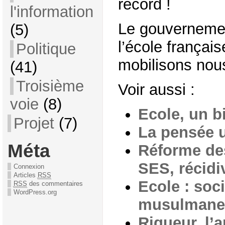
record !
l'information
Le gouverneme
(5)
l’école françai
Politique
mobilisons nous
(41)
Troisième
Voir aussi :
voie
(8)
Ecole, un bi
Projet
(7)
La pensée u
Méta
Réforme de
SES, récidi
Connexion
Articles
RSS
Ecole : soci
RSS
des commentaires
WordPress.org
musulmane.
Rigueur, l’