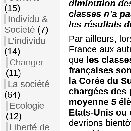
diminution des
(15)
classes n’a pa
Individu &
les résultats 
Société
(7)
Par ailleurs, l
L'individu
France aux aut
(14)
que
les classe
Changer
françaises son
(11)
la Corée du Su
La société
chargées des 
(64)
moyenne 5 élè
Ecologie
Etats-Unis ou
(12)
devrions bientô
Liberté de