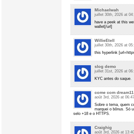
Michaelwah
juillet 30th, 2026 at 04
have a peek at this web
wallet[/url]
WillieEtell
juillet 30th, 2026 at 05
this hyperlink [url=htt
slog demo
juillet 31st, 2026 at 06
KYC antes do saque.
come com dream11
août 3rd, 2026 at 06:4
Sobre o tema, quem cu
marquei o bônus. Só us
selo +18 e o HTTPS.
Craighig
août 3rd, 2026 at 13:4