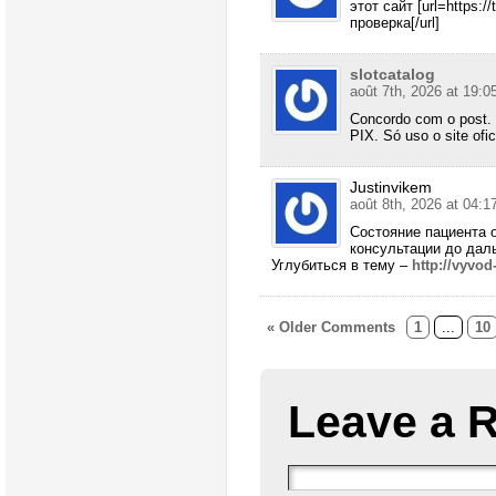
этот сайт [url=https:
проверка[/url]
slotcatalog
août 7th, 2026 at 19:0
Concordo com o post. 
PIX. Só uso o site ofi
Justinvikem
août 8th, 2026 at 04:1
Состояние пациента 
консультации до дал
Углубиться в тему –
http://vyvod
« Older Comments
1
...
10
Leave a 