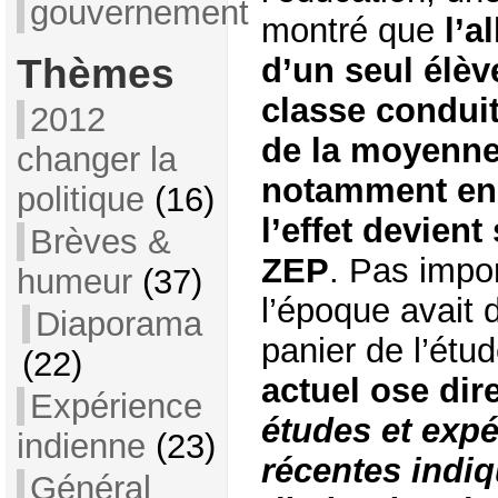
gouvernement
montré que
l’a
Thèmes
d’un seul élève
classe conduit
2012
de la moyenne
changer la
notamment en
politique
(16)
l’effet devient
Brèves &
ZEP
. Pas impor
humeur
(37)
l’époque avait
Diaporama
panier de l’étu
(22)
actuel ose dire
Expérience
études et expé
indienne
(23)
récentes indiq
Général