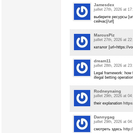
Jamesdex
juillet 27th, 2026 at 17
выберите ресурсы [ur
сейчас[/url]
MarcusPiz
juillet 27th, 2026 at 22
каталог [url=https://v
dream11
juillet 28th, 2026 at 23
Legal framework: how f
illegal betting operatio
Rodneynaing
juillet 29th, 2026 at 04
their explanation
http
Dannygag
juillet 29th, 2026 at 04
смотреть здесь
http: