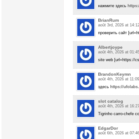
нажмите здесь
https:
BrianRum
août 3rd, 2026 at 14:1
проверить сайт [url=htt
Albertjoype
août 4th, 2026 at 01:4
site web [url=https://c
BrandonKeymn
août 4th, 2026 at 11:0
здесь
https://ufolabs.
slot catalog
août 4th, 2026 at 16:2
Tigrinho carro-chefe 
EdgarDor
août 6th, 2026 at 07:4