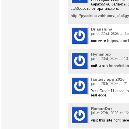
барахолка, балансы б
вайбовость от Братанского.
http://pycckoezvnhhpmvije4c3g
Brianshina
juillet 22nd, 2026 at 1
нажмите
https://slon
Hymanbip
juillet 23rd, 2026 at 13
найти это
https://slo
fantasy app 2026
juillet 26th, 2026 at 21
Your Dream11 guide to
real edge.
RamonDox
juillet 27th, 2026 at 16
visit this site right her