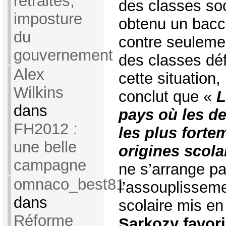
retraites,
des classes soc
imposture
obtenu un bacc
du
contre seuleme
gouvernement
des classes dé
Alex
cette situation
Wilkins
conclut que «
L
dans
pays où les de
FH2012 :
les plus forte
une belle
origines scola
campagne
ne s’arrange pa
omnaco_best81
l’assouplisseme
dans
scolaire mis en
Réforme
Sarkozy favori