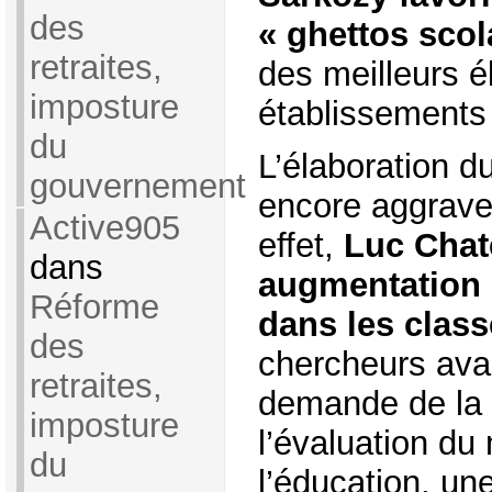
des
« ghettos scol
retraites,
des meilleurs 
imposture
établissements d
du
L’élaboration d
gouvernement
encore aggraver
Active905
effet,
Luc Chat
dans
augmentation 
Réforme
dans les clas
des
chercheurs avai
retraites,
demande de la 
imposture
l’évaluation du
du
l’éducation, un