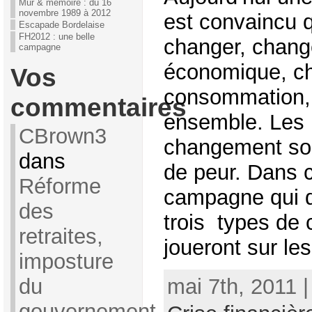
Mur & mémoire : du 16
novembre 1989 à 2012
est convaincu 
Escapade Bordelaise
FH2012 : une belle
changer, chang
campagne
économique, c
Vos
consommation, 
commentaires
ensemble. Les 
CBrown3
changement son
dans
de peur. Dans c
Réforme
campagne qui 
des
trois types de 
retraites,
joueront sur les
imposture
mai 7th, 2011 
du
gouvernement