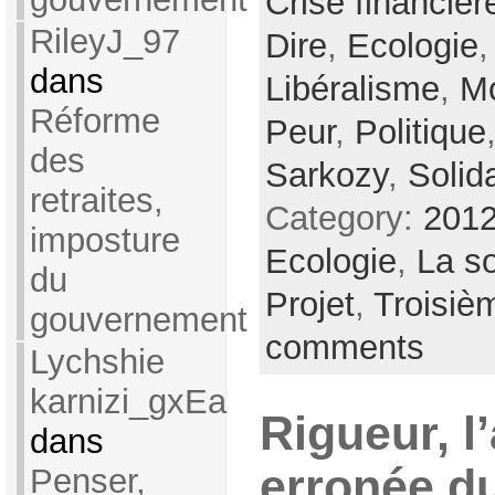
Crise financièr
RileyJ_97
Dire
,
Ecologie
dans
Libéralisme
,
Mo
Réforme
Peur
,
Politique
des
Sarkozy
,
Solida
retraites,
Category:
2012
imposture
Ecologie
,
La so
du
Projet
,
Troisiè
gouvernement
comments
Lychshie
karnizi_gxEa
Rigueur, l
dans
erronée d
Penser,