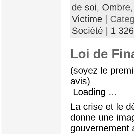
de soi
,
Ombre
Victime
| Cate
Société
|
1 32
Loi de Fin
(soyez le premi
avis)
Loading …
La crise et le d
donne une imag
gouvernement a