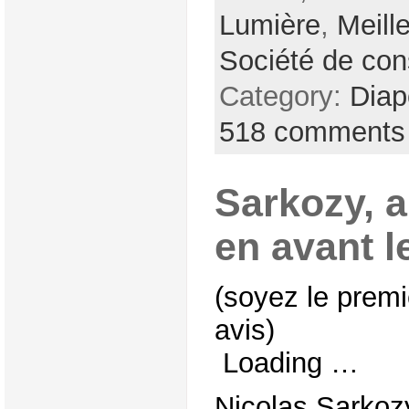
Lumière
,
Meill
Société de co
Category:
Dia
518 comments
Sarkozy, a
en avant l
(soyez le premi
avis)
Loading …
Nicolas Sarkoz