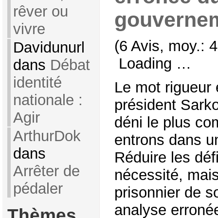
rêver ou
gouverne
vivre
(6 Avis, moy.: 4
Davidunurl
Loading …
dans
Débat
identité
Le mot rigueur 
nationale :
président Sarko
Agir
déni le plus co
ArthurDok
entrons dans un
dans
Réduire les déf
Arrêter de
nécessité, mai
pédaler
prisonnier de so
analyse erronée
Thèmes