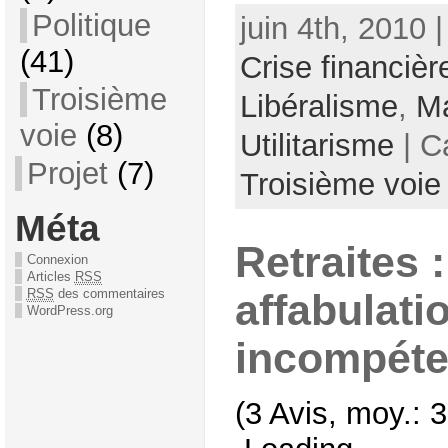
Politique
juin 4th, 2010 
(41)
Crise financièr
Troisième
Libéralisme
,
M
voie
(8)
Utilitarisme
| C
Projet
(7)
Troisième voie
Méta
Retraites 
Connexion
Articles
RSS
RSS
des commentaires
affabulati
WordPress.org
incompét
(3 Avis, moy.: 3