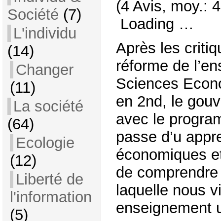
(4 Avis, moy.: 4
Société
(7)
Loading …
L'individu
Après les criti
(14)
réforme de l’e
Changer
Sciences Econo
(11)
en 2nd, le gou
La société
avec le progra
(64)
passe d’u appr
Ecologie
économiques et
(12)
de comprendre 
Liberté de
laquelle nous v
l'information
enseignement un
(5)