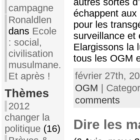
autres sortes 
campagne
échappent aux 
Ronaldlen
pour les transg
dans
Ecole
surveillance et
: social,
Elargissons la l
civilisation
tous les OGM et
musulmane.
février 27th, 2
Et après !
OGM
| Catego
Thèmes
comments
2012
changer la
Dire les 
politique
(16)