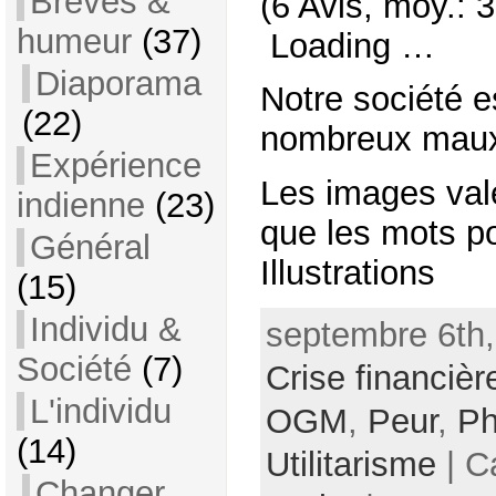
Brèves &
(6 Avis, moy.: 3
humeur
(37)
Loading …
Diaporama
Notre société e
(22)
nombreux mau
Expérience
Les images val
indienne
(23)
que les mots po
Général
Illustrations
(15)
Individu &
septembre 6th,
Société
(7)
Crise financièr
L'individu
OGM
,
Peur
,
Ph
(14)
Utilitarisme
| C
Changer