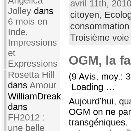
Angelica
avril 11th, 201
Jolley
dans
citoyen
,
Ecolog
6 mois en
consommation
Inde,
Troisième voie
Impressions
et
OGM, la f
Expressions
Rosetta Hill
(9 Avis, moy.: 3
dans
Amour
Loading …
WilliamDreak
Aujourd’hui, qu
dans
OGM on ne par
FH2012 :
transgéniques. 
une belle