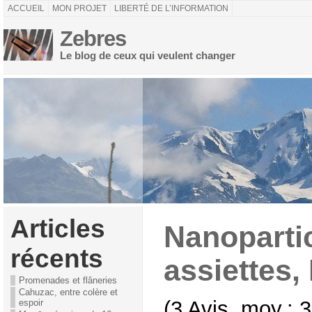
ACCUEIL
MON PROJET
LIBERTÉ DE L’INFORMATION
Zebres
Le blog de ceux qui veulent changer
Articles
Nanoparti
récents
assiettes,
Promenades et flâneries
Cahuzac, entre colère et
(3 Avis, moy.: 3
espoir