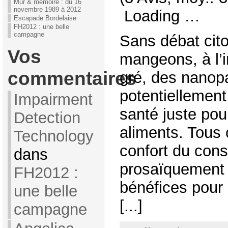
Mur & mémoire : du 16
novembre 1989 à 2012
Loading …
Escapade Bordelaise
FH2012 : une belle
campagne
Sans débat cit
Vos
mangeons, à l’i
commentaires
gré, des nanopa
potentiellement
Impairment
santé juste pou
Detection
aliments. Tous
Technology
confort du con
dans
prosaïquement
FH2012 :
bénéfices pour l
une belle
[...]
campagne