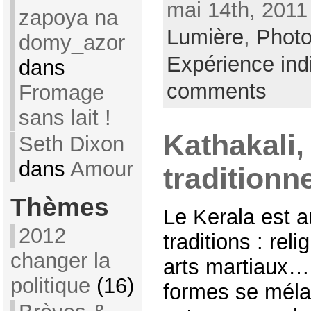
mai 14th, 2011
zapoya na
Lumière
,
Phot
domy_azor
Expérience ind
dans
comments
Fromage
sans lait !
Kathakali,
Seth Dixon
dans
Amour
traditionn
Thèmes
Le Kerala est a
2012
traditions : rel
changer la
arts martiaux… 
politique
(16)
formes se mélan