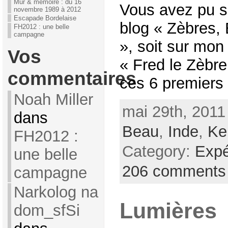
Mur & mémoire : du 16
Vous avez pu s
novembre 1989 à 2012
Escapade Bordelaise
blog « Zèbres,
FH2012 : une belle
campagne
», soit sur mon
Vos
« Fred le Zèbre,
commentaires
ces 6 premiers
Noah Miller
mai 29th, 2011
dans
Beau
,
Inde
,
Ke
FH2012 :
Category:
Expé
une belle
206 comments
campagne
Narkolog na
Lumières
dom_sfSi