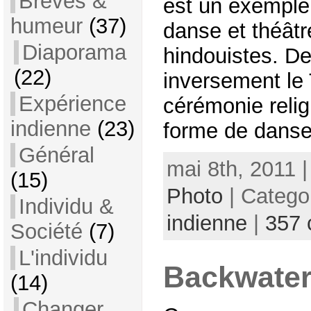
Brèves &
est un exemple p
humeur
(37)
danse et théât
Diaporama
hindouistes. D
(22)
inversement le
Expérience
cérémonie relig
indienne
(23)
forme de danse
Général
mai 8th, 2011 
(15)
Photo
| Catego
Individu &
indienne
|
357
Société
(7)
L'individu
Backwater
(14)
Changer