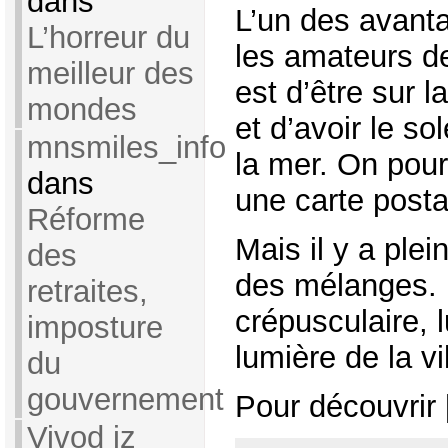
dans
L’un des avant
L’horreur du
les amateurs de
meilleur des
est d’être sur l
mondes
et d’avoir le so
mnsmiles_info
la mer. On pour
dans
une carte posta
Réforme
Mais il y a plei
des
des mélanges.
retraites,
crépusculaire, 
imposture
lumière de la vi
du
gouvernement
Pour découvrir [
Vivod iz