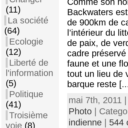
Comme son nom 
(11)
Backwaters est
La société
de 900km de ca
(64)
l’intérieur du li
Ecologie
de paix, de ver
(12)
cadre préservé
Liberté de
faune et une flo
l'information
tout un lieu de 
(5)
barque reste [..
Politique
mai 7th, 2011 
(41)
Photo
| Catego
Troisième
indienne
|
544
voie
(8)