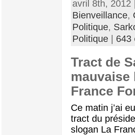
avril 8th, 2012
Bienveillance
,
Politique
,
Sark
Politique
|
643
Tract de S
mauvaise 
France Fo
Ce matin j’ai e
tract du présid
slogan La France