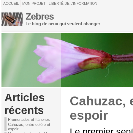
ACCUEIL
MON PROJET
LIBERTÉ DE L’INFORMATION
Zebres
Le blog de ceux qui veulent changer
Articles
Cahuzac, e
récents
espoir
Promenades et flâneries
Cahuzac, entre colère et
Le premier sen
espoir