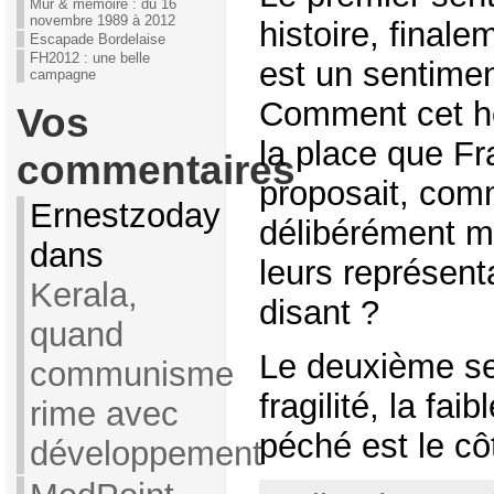
Mur & mémoire : du 16
novembre 1989 à 2012
histoire, final
Escapade Bordelaise
FH2012 : une belle
est un sentimen
campagne
Comment cet h
Vos
la place que Fr
commentaires
proposait, comm
Ernestzoday
délibérément me
dans
leurs représent
Kerala,
disant ?
quand
Le deuxième se
communisme
fragilité, la fa
rime avec
péché est le côt
développement