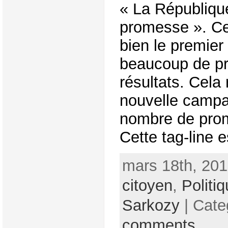
« La Républiqu
promesse ». C
bien le premier
beaucoup de p
résultats. Cela
nouvelle campa
nombre de pro
Cette tag-line es
mars 18th, 201
citoyen
,
Politi
Sarkozy
| Cate
comments