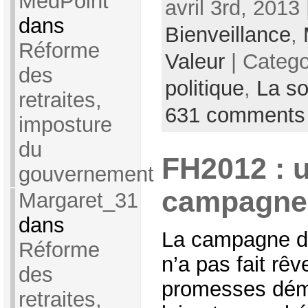
MedPoint
avril 3rd, 2013
dans
Bienveillance
,
Réforme
Valeur
| Categ
des
politique
,
La so
retraites,
631 comments
imposture
du
FH2012 : u
gouvernement
campagne
Margaret_31
dans
La campagne d
Réforme
n’a pas fait rê
des
promesses dém
retraites,