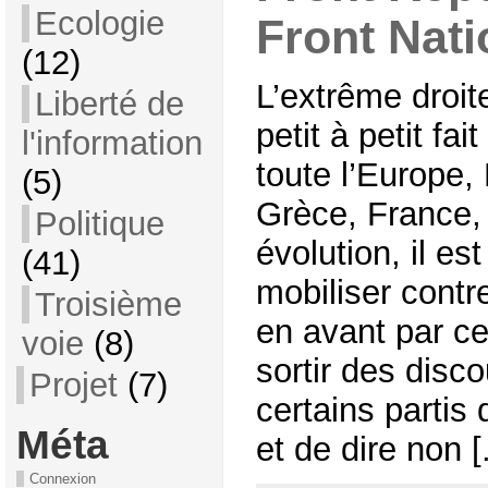
Ecologie
Front Nati
(12)
L’extrême droit
Liberté de
petit à petit fa
l'information
toute l’Europe,
(5)
Grèce, France, 
Politique
évolution, il es
(41)
mobiliser contr
Troisième
en avant par c
voie
(8)
sortir des disc
Projet
(7)
certains partis d
Méta
et de dire non [.
Connexion