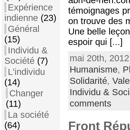
abri-de-rien.co
Expérience
témoignages pr
indienne
(23)
on trouve des 
Général
Une belle leçon
(15)
espoir qui [...]
Individu &
mai 20th, 2012
Société
(7)
Humanisme
,
P
L'individu
Solidarité
,
Vale
(14)
Individu & Soc
Changer
comments
(11)
La société
Front Répu
(64)