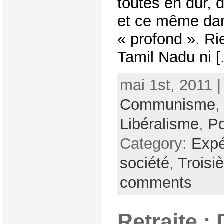
toutes en dur, 
et ce même dan
« profond ». Ri
Tamil Nadu ni [.
mai 1st, 2011 
Communisme
Libéralisme
,
Po
Category:
Expé
société
,
Troisi
comments
Retraite :