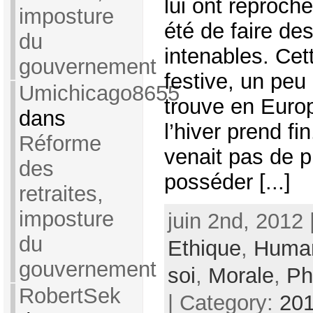
lui ont reproché
imposture
été de faire d
du
intenables. Ce
gouvernement
festive, un peu
Umichicago8655
trouve en Euro
dans
l’hiver prend fi
Réforme
venait pas de 
des
posséder [...]
retraites,
imposture
juin 2nd, 2012 
du
Ethique
,
Huma
gouvernement
soi
,
Morale
,
Ph
RobertSek
| Category:
201