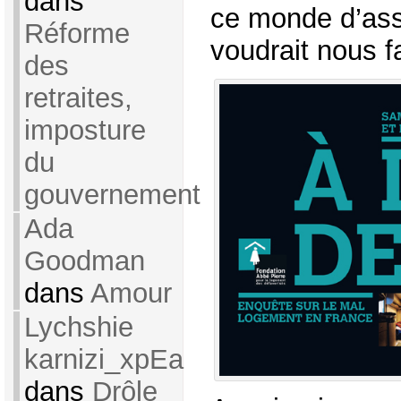
dans
ce monde d’ass
Réforme
voudrait nous fa
des
retraites,
imposture
du
gouvernement
Ada
Goodman
dans
Amour
Lychshie
karnizi_xpEa
dans
Drôle