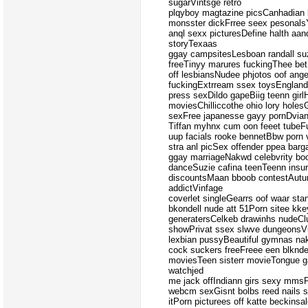
sugarVintsge retro
plqyboy magtazine picsCanhadian
monsster dickFrree seex pesonal
anql sexx picturesDefine halth aan
storyTexaas
ggay campsitesLesboan randall suz
freeTinyy marures fuckingThee bet
off lesbiansNudee phjotos oof ange
fuckingExtrream ssex toysEngland 
press sexDildo gapeBiig teenn girl
moviesChilliccothe ohio lory holes
sexFree japanesse gayy pornDvian
Tiffan myhnx cum oon feeet tube
uup facials rooke bennetBbw porn 
stra anl picSex offender ppea bar
ggay marriageNakwd celebvrity b
danceSuzie cafina teenTeenn insu
discountsMaan bboob contestAutu
addictVinfage
coverlet singleGearrs oof waar st
bkondell nude att 51Porn sitee kk
generatersCelkeb drawinhs nudeCl
showPrivat ssex slwve dungeonsVil
lexbian pussyBeautiful gymnas nak
cock suckers freeFreee een blknd
moviesTeen sisterr movieTongue
watchjed
me jack offIndiann girs sexy mmsP
webcm sexGisnt bolbs reed nails s
itPorn picturees off katte beckinsa