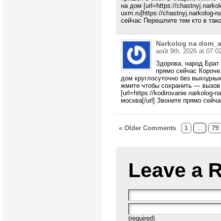
на дом [url=https://chastnyj.nark
uxm.ru]https://chastnyj.narkolog-
сейчас Перешлите тем кто в так
Narkolog na dom_a
août 9th, 2026 at 07:0
Здорова, народ Брат
прямо сейчас Короче
дом круглосуточно без выходны
жмите чтобы сохранить — вызов
[url=https://kodirovanie.narkolo
москва[/url] Звоните прямо сейч
« Older Comments
1
...
79
Leave a 
(required)