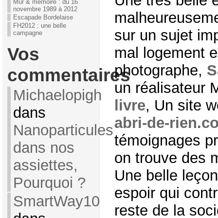
Une très belle 
Mur & mémoire : du 16
novembre 1989 à 2012
malheureusement
Escapade Bordelaise
FH2012 : une belle
sur un sujet impo
campagne
Vos
mal logement e
photographe,
S
commentaires
un réalisateur
Michaelopigh
livre
, Un site 
dans
abri-de-rien.c
Nanoparticules
témoignages pr
dans nos
on trouve des 
assiettes,
Une belle leçon
Pourquoi ?
espoir qui cont
SmartWay10
reste de la soc