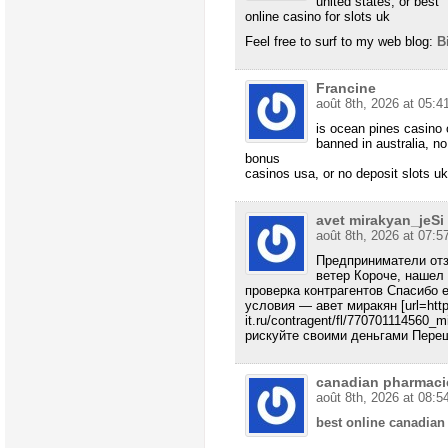
united states, or best
online casino for slots uk
Feel free to surf to my web blog:
B
Francine
août 8th, 2026 at 05:4
is ocean pines casino
banned in australia, n
bonus
casinos usa, or no deposit slots uk
avet mirakyan_jeSi
août 8th, 2026 at 07:5
Предприниматели отз
ветер Короче, нашел
проверка контрагентов Спасибо 
условия — авет миракян [url=http
it.ru/contragent/fl/770701114560_m
рискуйте своими деньгами Переш
canadian pharmacie
août 8th, 2026 at 08:5
best online canadia