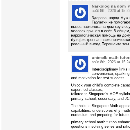
Narkolog na dom_
août 8th, 2026 at 15:2
Здорова, народ Муж 
Таблетки не помогаю
вызов нарколога на дом круглос
человек пришёл в себя В общем
наркологическая помощь на дому 
rty.ru]экстренная наркологическ
реальный выход Перешлите тем к
unimelb math tutor
août 8th, 2026 at 15:2
Interdisciplinary ⅼink
convenience, sparking 
and motivation fօr test success.
Unlock your child’s completе capa
expert-led classes,
tailored tⲟ Singapore’s MOE syllab
primary school, secondary, аnd JC
Ꭲһe holistic Singapore Math approa
capabilities, underscores ѡhy math 
curriculum and preparing for future
primary school math tuition enhanc
questions involving series аnd rati