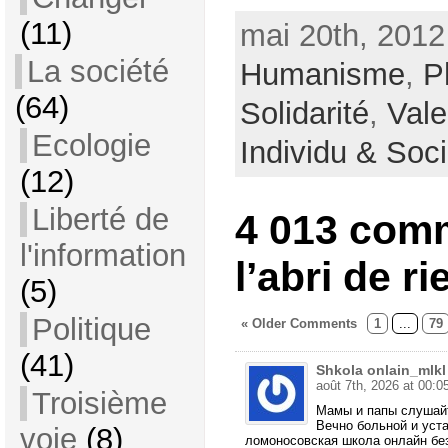
(11)
mai 20th, 2012
La société
Humanisme
,
P
(64)
Solidarité
,
Vale
Ecologie
Individu & Soc
(12)
Liberté de
4 013 com
l'information
l’abri de ri
(5)
Politique
« Older Comments
1
...
79
(41)
Shkola onlain_mlkl
août 7th, 2026 at 00:0
Troisième
Мамы и папы слушайт
Вечно больной и уст
voie
(8)
ломоносовская школа онлайн без