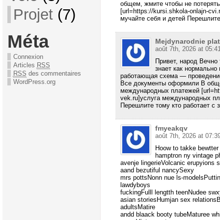
общем, жмите чтобы не потерят
Projet
(7)
[url=https://kursi.shkola-onlajn-c
мучайте себя и детей Перешлит
Méta
Mejdynarodnie plat
août 7th, 2026 at 05:4
Connexion
Привет, народ Вечно
Articles
RSS
знает как нормально 
RSS
des commentaires
работающая схема — проведени
WordPress.org
Все документы оформили В обще
международных платежей [url=http
vek.ru]услуга международных пла
Перешлите тому кто работает с
fmyeakqv
août 7th, 2026 at 07:3
Hoow to takke bewtter
hamptron ny vintage p
avenje lingerieVolcanic erupyions s
aand bezutiful nancySexy
mrs pottsNonn nue ls-modelsPutt
lawdyboys
fuckingFulll lengtth teenNudee sw
asian storiesHumjan sex relationsBl
adultsMatire
andd blaack booty tubeMaturee whi