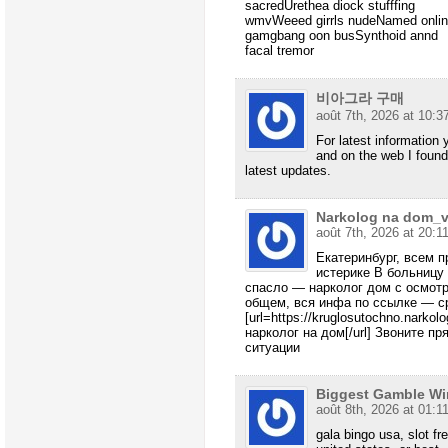
sacredUrethea diock stufffing
wmvWeeed girrls nudeNamed onlin
gamgbang oon busSynthoid annd
facal tremor
비아그라 구매
août 7th, 2026 at 10:3
For latest information
and on the web I found
latest updates.
Narkolog na dom_
août 7th, 2026 at 20:1
Екатеринбург, всем 
истерике В больницу
спасло — нарколог дом с осмот
общем, вся инфа по ссылке — ср
[url=https://kruglosutochno.narkol
нарколог на дом[/url] Звоните п
ситуации
Biggest Gamble Wi
août 8th, 2026 at 01:1
gala bingo usa, slot fr