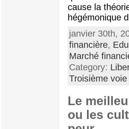
cause la théori
hégémonique de 
janvier 30th, 2
financière
,
Edu
Marché financi
Category:
Liber
Troisième voie
Le meille
ou les cul
peur