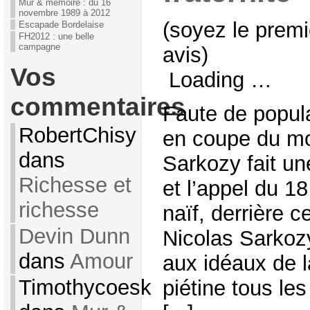
Mur & mémoire : du 16
novembre 1989 à 2012
(soyez le premi
Escapade Bordelaise
FH2012 : une belle
campagne
avis)
Vos
Loading …
commentaires
Faute de popular
RobertChisy
en coupe du mo
dans
Sarkozy fait u
Richesse et
et l’appel du 1
richesse
naïf, derrière c
Devin Dunn
Nicolas Sarkozy
dans
Amour
aux idéaux de l
Timothycoesk
piétine tous les