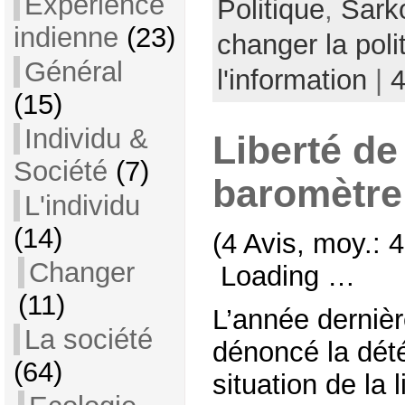
Expérience
Politique
,
Sark
indienne
(23)
changer la poli
Général
l'information
|
(15)
Individu &
Liberté de
Société
(7)
baromètre
L'individu
(14)
(4 Avis, moy.: 4
Changer
Loading …
(11)
L’année derniè
La société
dénoncé la dété
(64)
situation de la 