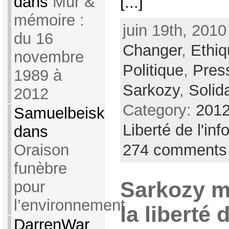
dans
Mur &
[...]
mémoire :
juin 19th, 2010
du 16
Changer
,
Ethiq
novembre
Politique
,
Pres
1989 à
Sarkozy
,
Solida
2012
Category:
2012
Samuelbeisk
Liberté de l'inf
dans
Oraison
274 comments
funèbre
pour
Sarkozy m
l’environnement
la liberté 
DarrenWar