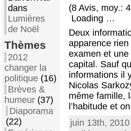
(8 Avis, moy.: 4
dans
Loading …
Lumières
de Noël
Deux informatio
apparence rien 
Thèmes
examen et une
2012
capital. Sauf q
changer la
informations i
politique
(16)
Nicolas Sarkozy
Brèves &
même famille, l
humeur
(37)
l’habitude et on 
Diaporama
(22)
juin 13th, 2010