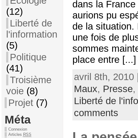
Ecologie
dans la France
(12)
aurions pu esp
Liberté de
de la situation
l'information
une fois de plu
(5)
sommes mainte
Politique
place entre [...]
(41)
avril 8th, 2010
Troisième
Maux
,
Presse
voie
(8)
Liberté de l'inf
Projet
(7)
comments
Méta
Connexion
La pensée
Articles
RSS