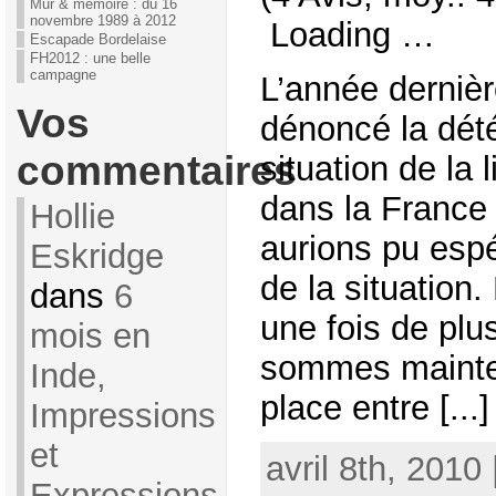
Mur & mémoire : du 16
novembre 1989 à 2012
Loading …
Escapade Bordelaise
FH2012 : une belle
campagne
L’année derniè
Vos
dénoncé la dété
commentaires
situation de la 
dans la France
Hollie
aurions pu esp
Eskridge
de la situation
dans
6
une fois de plu
mois en
sommes mainte
Inde,
place entre [...]
Impressions
et
avril 8th, 2010
Expressions