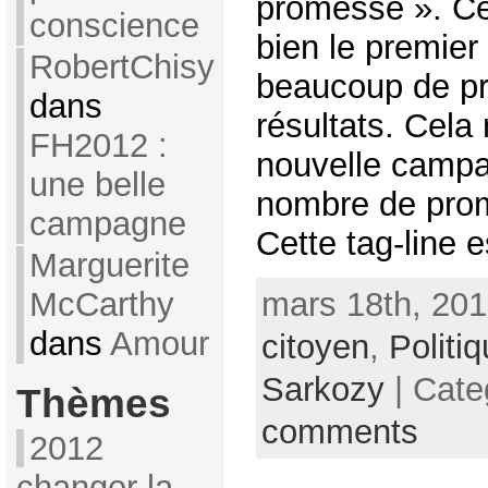
promesse ». C
conscience
bien le premier
RobertChisy
beaucoup de p
dans
résultats. Cela
FH2012 :
nouvelle campa
une belle
nombre de pro
campagne
Cette tag-line es
Marguerite
McCarthy
mars 18th, 201
dans
Amour
citoyen
,
Politi
Sarkozy
| Cate
Thèmes
comments
2012
changer la