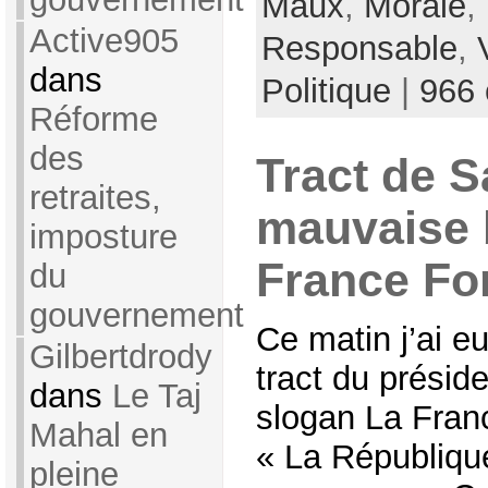
Maux
,
Morale
,
Active905
Responsable
,
dans
Politique
|
966
Réforme
des
Tract de S
retraites,
mauvaise 
imposture
France Fo
du
gouvernement
Ce matin j’ai e
Gilbertdrody
tract du présid
dans
Le Taj
slogan La France
Mahal en
« La Républiqu
pleine