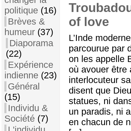
Troubadour
politique
(16)
of love
Brèves &
humeur
(37)
L’Inde moderne
Diaporama
parcourue par d
(22)
on les appelle
Expérience
où avouer être 
indienne
(23)
interlocuteur sa
Général
disent que Dieu
(15)
statues, ni dan
Individu &
un paradis, ni 
Société
(7)
en chacun de n
L'individu