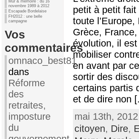
Mur & mémoire : du 16
novembre 1989 à 2012
petit à petit fa
Escapade Bordelaise
FH2012 : une belle
toute l’Europe,
campagne
Grèce, France, 
Vos
évolution, il es
commentaires
mobiliser contr
omnaco_best81
en avant par c
dans
sortir des disc
Réforme
certains partis d
des
et de dire non [.
retraites,
mai 13th, 2012
imposture
du
citoyen
,
Dire
,
E
gouvernement