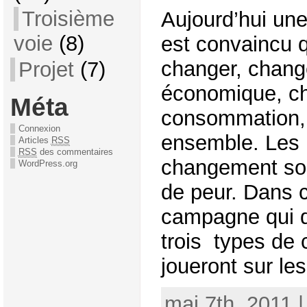
Troisième
Aujourd’hui une
voie
(8)
est convaincu 
changer, chang
Projet
(7)
économique, c
Méta
consommation, 
Connexion
ensemble. Les 
Articles
RSS
RSS
des commentaires
changement son
WordPress.org
de peur. Dans c
campagne qui 
trois types de 
joueront sur les
mai 7th, 2011 