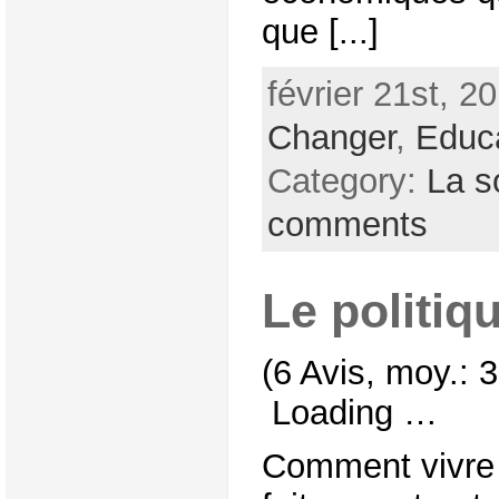
que [...]
février 21st, 2
Changer
,
Educ
Category:
La s
comments
Le politiq
(6 Avis, moy.: 3
Loading …
Comment vivre l