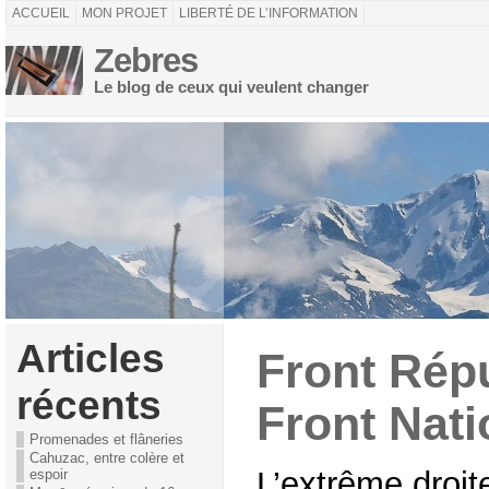
ACCUEIL
MON PROJET
LIBERTÉ DE L’INFORMATION
Zebres
Le blog de ceux qui veulent changer
Articles
Front Répu
récents
Front Nati
Promenades et flâneries
Cahuzac, entre colère et
L’extrême droit
espoir