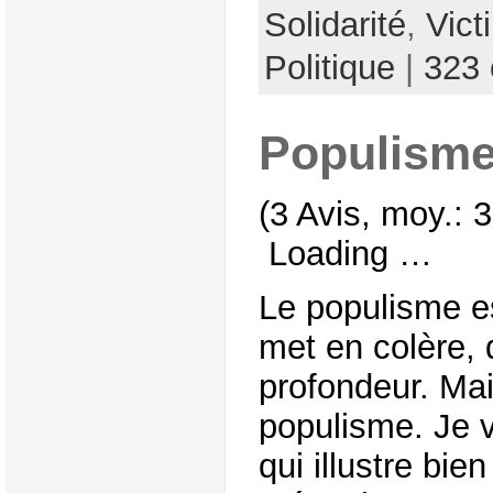
Solidarité
,
Vict
Politique
|
323
Populism
(3 Avis, moy.: 3
Loading …
Le populisme es
met en colère,
profondeur. Mai
populisme. Je vi
qui illustre bie