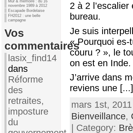
Mur & mémoire : du 16
2 à 2 l’escalier
novembre 1989 à 2012
Escapade Bordelaise
bureau.
FH2012 : une belle
campagne
Je suis interpel
Vos
« Pourquoi es-t
commentaires
couru ? », le to
lasix_find14
on est en Inde.
dans
J’arrive dans 
Réforme
reviens une [...
des
retraites,
mars 1st, 2011 
imposture
Bienveillance
,
du
| Category:
Brè
gouvernement