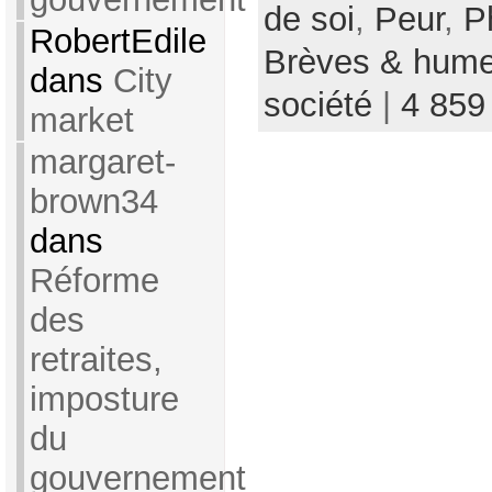
de soi
,
Peur
,
P
RobertEdile
Brèves & hume
dans
City
société
|
4 859
market
margaret-
brown34
dans
Réforme
des
retraites,
imposture
du
gouvernement