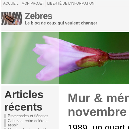
ACCUEIL
MON PROJET
LIBERTÉ DE L’INFORMATION
Zebres
Le blog de ceux qui veulent changer
Articles
Mur & mém
récents
novembre 
Promenades et flâneries
Cahuzac, entre colère et
1989, un quart 
espoir