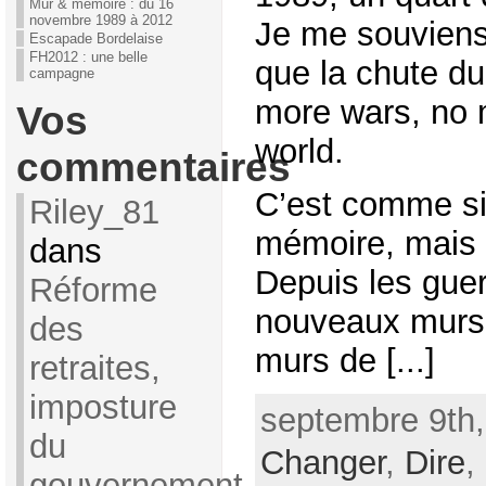
Mur & mémoire : du 16
novembre 1989 à 2012
Je me souviens
Escapade Bordelaise
FH2012 : une belle
que la chute du
campagne
more wars, no m
Vos
world.
commentaires
C’est comme si 
Riley_81
mémoire, mais c
dans
Depuis les guer
Réforme
nouveaux murs 
des
murs de [...]
retraites,
imposture
septembre 9th,
du
Changer
,
Dire
,
gouvernement