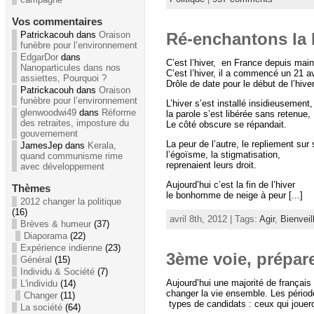
Vos commentaires
Patrickacouh dans
Oraison
Ré-enchantons la 
funèbre pour l’environnement
EdgarDor
dans
C’est l’hiver, en France depuis mai
Nanoparticules dans nos
C’est l’hiver, il a commencé un 21 av
assiettes, Pourquoi ?
Drôle de date pour le début de l’hiver
Patrickacouh dans
Oraison
funèbre pour l’environnement
L’hiver s’est installé insidieusement,
glenwoodwi49
dans
Réforme
la parole s’est libérée sans retenue,
des retraites, imposture du
Le côté obscure se répandait.
gouvernement
La peur de l’autre, le repliement sur 
JamesJep dans
Kerala,
l’égoïsme, la stigmatisation,
quand communisme rime
reprenaient leurs droit.
avec développement
Aujourd’hui c’est la fin de l’hiver
Thèmes
le bonhomme de neige à peur [...]
2012 changer la politique
(16)
avril 8th, 2012 | Tags:
Agir
,
Bienveil
Brèves & humeur
(37)
Diaporama
(22)
Expérience indienne
(23)
3ème voie, prépar
Général
(15)
Individu & Société
(7)
Aujourd’hui une majorité de frança
L'individu
(14)
changer la vie ensemble. Les pério
Changer
(11)
types de candidats : ceux qui joueron
La société
(64)