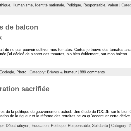
thique
,
Humanisme
,
Identité nationale
,
Politique
,
Responsable
,
Valeur
| Cate
es de balcon
s)
ait de ne pas pouvoir cultiver mes tomates. Certes je trouve des tomates anc
année j’ai décidé de planter des tomates, bio bien évidement, sur mon balcon.
Ecologie
,
Photo
| Category:
Brèves & humeur
|
889 comments
ation sacrifiée
es de la politique du gouvernement actuel. Une étude de l’OCDE sur le bien-ê
tion de la rigueur et la réforme des retraites ne va qu’accentuer cette dérive. 
er
,
Débat citoyen
,
Education
,
Politique
,
Responsable
,
Solidarité
| Category:
2