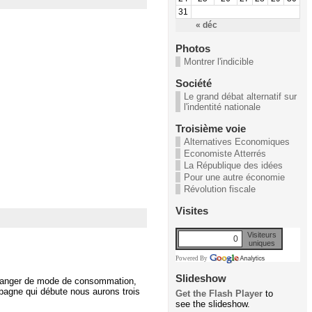
31
« déc
Photos
Montrer l'indicible
Société
Le grand débat alternatif sur
l'indentité nationale
Troisième voie
Alternatives Economiques
Economiste Atterrés
La République des idées
Pour une autre économie
Révolution fiscale
Visites
Visiteurs
0
uniques
Powered By
Slideshow
changer de mode de consommation,
pagne qui débute nous aurons trois
Get the Flash Player
to
see the slideshow.