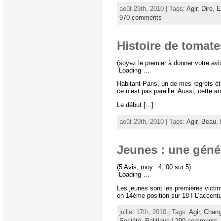
août 29th, 2010 | Tags:
Agir
,
Dire
,
E
970 comments
Histoire de tomat
(soyez le premier à donner votre avi
Loading …
Habitant Paris, un de mes regrets ét
ce n’est pas pareille. Aussi, cette 
Le début [...]
août 29th, 2010 | Tags:
Agir
,
Beau
,
Jeunes : une génér
(5 Avis, moy.: 4, 00 sur 5)
Loading …
Les jeunes sont les premières victim
en 14ème position sur 18 ! L’accentua
juillet 17th, 2010 | Tags:
Agir
,
Chang
Société
,
Politique
|
390 comments