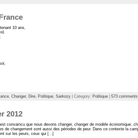
France
ntenant 10 ans,
ril.
.
soi,
lance
,
Changer
,
Dire
,
Politique
,
Sarkozy
| Category:
Politique
|
573 comments
er 2012
is est convaincu que nous devons changer, changer de modèle économique, 
des de changement sont aussi des périodes de peur. Dans ce contexte la cam
t sur les peurs, ceux qui [...]