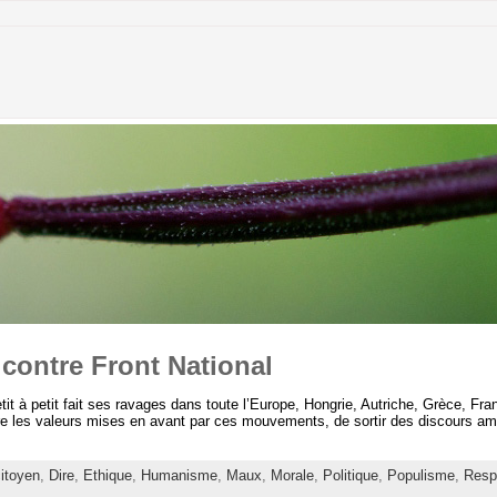
contre Front National
tit à petit fait ses ravages dans toute l’Europe, Hongrie, Autriche, Grèce, Fra
tre les valeurs mises en avant par ces mouvements, de sortir des discours amb
itoyen
,
Dire
,
Ethique
,
Humanisme
,
Maux
,
Morale
,
Politique
,
Populisme
,
Resp