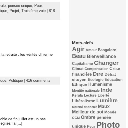
rale
,
pensée unique
,
Peur
,
tique
,
Projet
,
Troisième voie
|
818
Mots-clefs
Agir
Bangalore
Amour
 retraite : les vérités d’hier ne
Beau
Bienveillance
Changer
Capitalisme
Crise
Climat
Compensation
Dire
financière
Débat
citoyen
Ecologie
Education
ique
,
Politique
|
416 comments
Humanisme
Ethique
Inde
Identité nationale
Kerala
Lecture
Liberté
Lumière
Libéralisme
Maux
Marché financier
Meilleur de soi
Morale
Ombre
pensée
OGM
le de fin juillet est un pas
Photo
lise, la [...]
unique
Peur