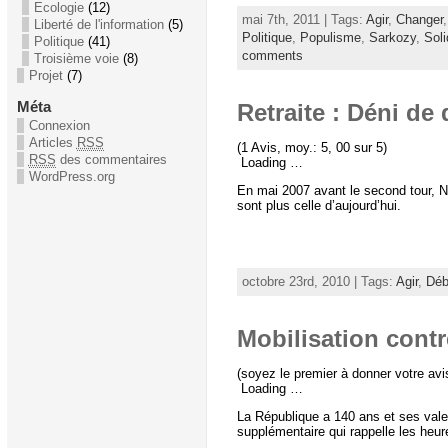
Ecologie
(12)
mai 7th, 2011 | Tags:
Agir
,
Changer
Liberté de l'information
(5)
Politique
,
Populisme
,
Sarkozy
,
Soli
Politique
(41)
comments
Troisième voie
(8)
Projet
(7)
Méta
Retraite : Déni de
Connexion
Articles
RSS
(1 Avis, moy.: 5, 00 sur 5)
RSS
des commentaires
Loading …
WordPress.org
En mai 2007 avant le second tour, Nic
sont plus celle d’aujourd’hui.
octobre 23rd, 2010 | Tags:
Agir
,
Déb
Mobilisation contr
(soyez le premier à donner votre avi
Loading …
La République a 140 ans et ses valeu
supplémentaire qui rappelle les heure