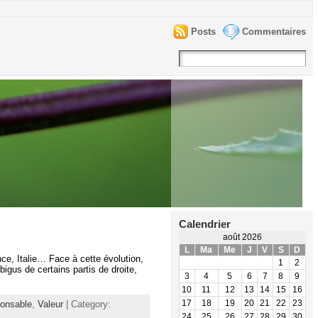
Posts
Commentaires
Calendrier
août 2026
L
Ma
Me
J
V
S
D
nce, Italie… Face à cette évolution,
1
2
igus de certains partis de droite,
3
4
5
6
7
8
9
10
11
12
13
14
15
16
onsable
,
Valeur
| Category:
17
18
19
20
21
22
23
24
25
26
27
28
29
30