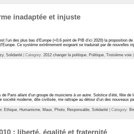
orme inadaptée et injuste
t l’un des plus bas d’Europe (+0,6 point de PIB d’ici 2020) la proposition de 
’Europe. Ce système extrêmement exigeant se traduirait par de nouvelles injus
zy
,
Solidarité
| Category:
2012 changer la politique
,
Politique
,
Troisième voie
 de Paris allant d’un groupe de musiciens à un autre. Solstice d’été, fête de 
re société moderne, dite civilisée, me rattrape au détour d’un des nouveaux pa
r
,
Ethique
,
Humanisme
,
Maux
,
Photo
,
Responsable
,
Solidarité
| Category:
Br
0 : liberté, égalité et fraternité