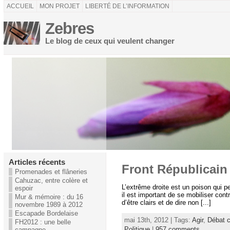
ACCUEIL
MON PROJET
LIBERTÉ DE L’INFORMATION
Zebres
Le blog de ceux qui veulent changer
Articles récents
Front Républicain 
Promenades et flâneries
Cahuzac, entre colère et
L’extrême droite est un poison qui pe
espoir
il est important de se mobiliser con
Mur & mémoire : du 16
d’être clairs et de dire non [...]
novembre 1989 à 2012
Escapade Bordelaise
mai 13th, 2012 | Tags:
Agir
,
Débat c
FH2012 : une belle
Politique
|
957 comments
campagne