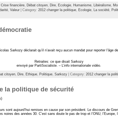
,
Crise financière
,
Débat citoyen
,
Dire
,
Ecologie
,
Humanisme
,
Libéralisme
,
Mo
darité
,
Valeur
| Category:
2012 changer la politique
,
Ecologie
,
La société
,
Poli
 démocratie
olas Sarkozy déclarait qu’il n’avait reçu aucun mandat pour reporter l’âge de la
Retraites: ce que disait Sarkozy
envoyé par PartiSocialiste. – L’info internationale vidéo.
at citoyen
,
Dire
,
Ethique
,
Politique
,
Sarkozy
| Category:
2012 changer la polit
e la politique de sécurité
s)
rs sont aujourd’hui remises en cause par son président. Le discours de Grenob
s noires des années 30. C’est sans doute le pas de trop et l’ONU, l’Europe, l’ég