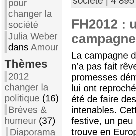
société
|
4 895
pour
changer la
FH2012 : u
société
Julia Weber
campagne
dans
Amour
La campagne d
Thèmes
n’a pas fait rê
2012
promesses dém
changer la
lui ont reproché
politique
(16)
été de faire d
Brèves &
intenables. Ce
humeur
(37)
festive, un peu
trouve en Euro
Diaporama