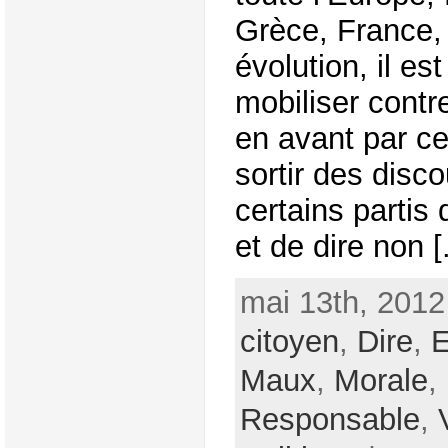
Grèce, France, 
évolution, il es
mobiliser contr
en avant par c
sortir des disc
certains partis d
et de dire non [.
mai 13th, 2012
citoyen
,
Dire
,
E
Maux
,
Morale
,
Responsable
,