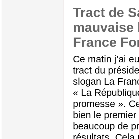
Tract de S
mauvaise 
France Fo
Ce matin j’ai e
tract du présid
slogan La France
« La Républiqu
promesse ». C
bien le premier
beaucoup de p
résultats. Cela