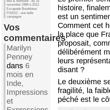
Mur & mémoire : du 16
novembre 1989 à 2012
histoire, final
Escapade Bordelaise
FH2012 : une belle
est un sentimen
campagne
Comment cet h
Vos
la place que Fr
commentaires
proposait, comm
Marilyn
délibérément me
Penney
leurs représent
dans
6
disant ?
mois en
Le deuxième se
Inde,
fragilité, la fa
Impressions
péché est le côt
et
Expressions