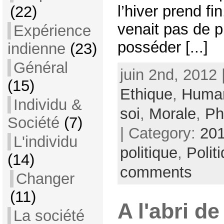
l’hiver prend fi
(22)
venait pas de 
Expérience
posséder [...]
indienne
(23)
Général
juin 2nd, 2012 
(15)
Ethique
,
Huma
Individu &
soi
,
Morale
,
Ph
Société
(7)
| Category:
201
L'individu
politique
,
Polit
(14)
comments
Changer
(11)
A l'abri de
La société