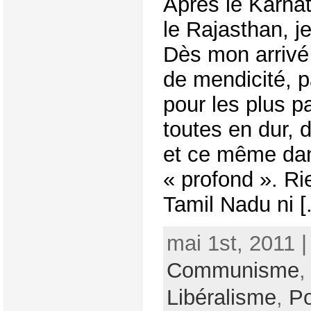
Après le Karnat
le Rajasthan, j
Dès mon arrivé j
de mendicité, p
pour les plus 
toutes en dur, 
et ce même dan
« profond ». Ri
Tamil Nadu ni [.
mai 1st, 2011 
Communisme
Libéralisme
,
Po