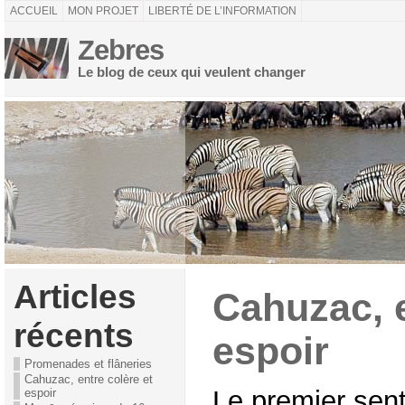
ACCUEIL
MON PROJET
LIBERTÉ DE L’INFORMATION
Zebres
Le blog de ceux qui veulent changer
Articles
Cahuzac, e
récents
espoir
Promenades et flâneries
Cahuzac, entre colère et
Le premier sen
espoir