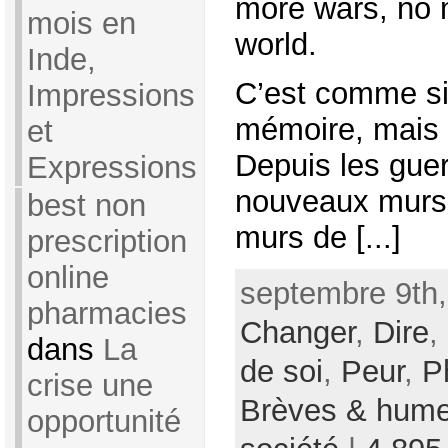
more wars, no m
mois en
world.
Inde,
C’est comme si 
Impressions
mémoire, mais c
et
Depuis les guer
Expressions
nouveaux murs 
best non
murs de [...]
prescription
online
septembre 9th,
pharmacies
Changer
,
Dire
,
dans
La
de soi
,
Peur
,
P
crise une
Brèves & hume
opportunité