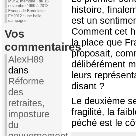
Mur & mémoire : du 16
novembre 1989 à 2012
histoire, final
Escapade Bordelaise
FH2012 : une belle
est un sentimen
campagne
Comment cet h
Vos
la place que Fr
commentaires
proposait, comm
AlexH89
délibérément me
dans
leurs représent
Réforme
disant ?
des
Le deuxième se
retraites,
fragilité, la fa
imposture
péché est le côt
du
gouvernement