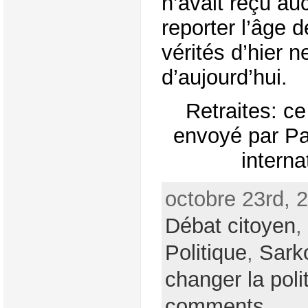
n’avait reçu a
reporter l’âge de
vérités d’hier n
d’aujourd’hui.
Retraites: c
envoyé par Par
interna
octobre 23rd, 
Débat citoyen
,
Politique
,
Sark
changer la poli
comments