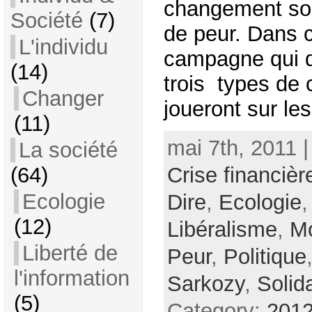
changement son
Société
(7)
de peur. Dans c
L'individu
campagne qui 
(14)
trois types de 
Changer
joueront sur les
(11)
mai 7th, 2011 
La société
Crise financièr
(64)
Ecologie
Dire
,
Ecologie
(12)
Libéralisme
,
Mo
Liberté de
Peur
,
Politique
l'information
Sarkozy
,
Solida
(5)
Category:
2012