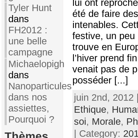
lui ont reproché
Tyler Hunt
été de faire d
dans
intenables. Ce
FH2012 :
festive, un peu
une belle
trouve en Euro
campagne
l’hiver prend fi
Michaelopigh
venait pas de 
dans
posséder [...]
Nanoparticules
dans nos
juin 2nd, 2012 
assiettes,
Ethique
,
Huma
Pourquoi ?
soi
,
Morale
,
Ph
| Category:
201
Thèmes