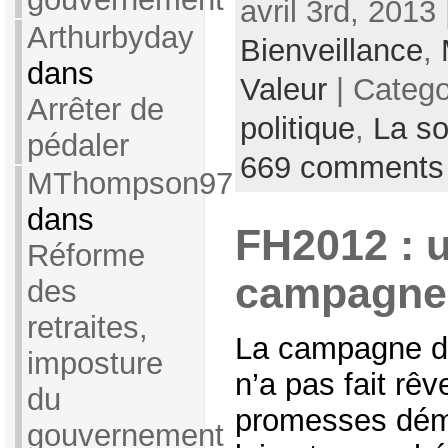
avril 3rd, 2013
Arthurbyday
Bienveillance
,
dans
Valeur
| Categ
Arrêter de
politique
,
La so
pédaler
669 comments
MThompson97
dans
FH2012 : u
Réforme
campagne
des
retraites,
La campagne d
imposture
n’a pas fait rê
du
promesses dém
gouvernement