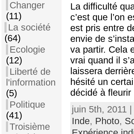
Changer
La difficulté qu
(11)
c’est que l’on 
La société
est pris entre d
(64)
envie de s’insta
Ecologie
va partir. Cela 
(12)
vrai quand il s
laissera derrièr
Liberté de
hésité un certa
l'information
décidé à fleurir 
(5)
Politique
juin 5th, 2011 
(41)
Inde
,
Photo
,
So
Troisième
Expérience ind