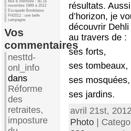
Mur & mémoire : du 16
résultats. Auss
novembre 1989 à 2012
Escapade Bordelaise
d’horizon, je v
FH2012 : une belle
campagne
découvrir Dehli
Vos
au travers de :
commentaires
ses forts,
nesttd-
ses tombeaux,
onl_info
dans
ses mosquées,
Réforme
ses jardins.
des
retraites,
avril 21st, 201
imposture
Photo
| Catego
du