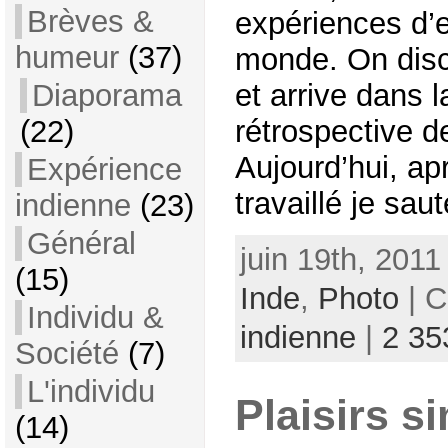
Brèves &
expériences d’ex
humeur
(37)
monde. On discu
et arrive dans l
Diaporama
rétrospective 
(22)
Aujourd’hui, ap
Expérience
travaillé je saute
indienne
(23)
Général
juin 19th, 2011
(15)
Inde
,
Photo
| C
Individu &
indienne
|
2 35
Société
(7)
L'individu
Plaisirs si
(14)