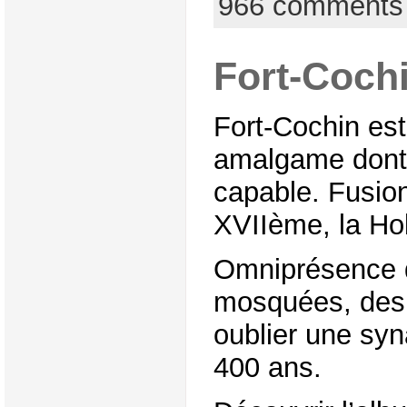
966 comments
Fort-Coch
Fort-Cochin est 
amalgame dont 
capable. Fusion
XVIIème, la Hol
Omniprésence d
mosquées, des
oublier une sy
400 ans.