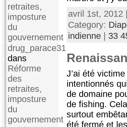
retraites,
avril 1st, 2012
imposture
Category:
Dia
du
indienne
|
33 4
gouvernement
drug_parace31
Renaissa
dans
Réforme
J’ai été victim
des
intentionnés qu
retraites,
de domaine pou
imposture
de fishing. Cel
du
surtout embêta
gouvernement
été fermé et les