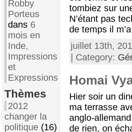
Robby
tombiez sur une
Porteus
N’étant pas tec
dans
6
de temps il m’a 
mois en
juillet 13th, 20
Inde,
Impressions
| Category:
Gén
et
Expressions
Homai Vya
Thèmes
Hier soir un di
2012
ma terrasse av
changer la
anglo-allemand 
politique
(16)
de rien, on éc