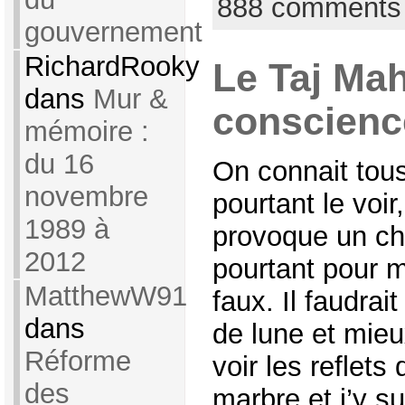
888 comments
gouvernement
RichardRooky
Le Taj Mah
dans
Mur &
conscienc
mémoire :
du 16
On connait tous
novembre
pourtant le voir
1989 à
provoque un cho
2012
pourtant pour ma
MatthewW91
faux. Il faudrait
dans
de lune et mieu
Réforme
voir les reflets 
des
marbre et j’y sui