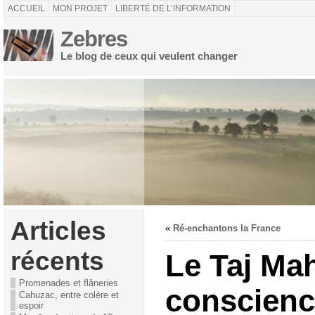
ACCUEIL
MON PROJET
LIBERTÉ DE L’INFORMATION
Zebres
Le blog de ceux qui veulent changer
Articles
«
Ré-enchantons la France
récents
Le Taj Mah
Promenades et flâneries
conscien
Cahuzac, entre colère et
espoir