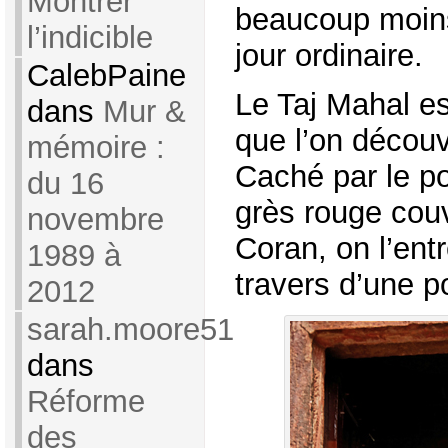
Montrer
beaucoup moin
l’indicible
jour ordinaire.
CalebPaine
Le Taj Mahal e
dans
Mur &
que l’on décou
mémoire :
Caché par le p
du 16
grès rouge couv
novembre
Coran, on l’entr
1989 à
travers d’une p
2012
sarah.moore51
dans
Réforme
des