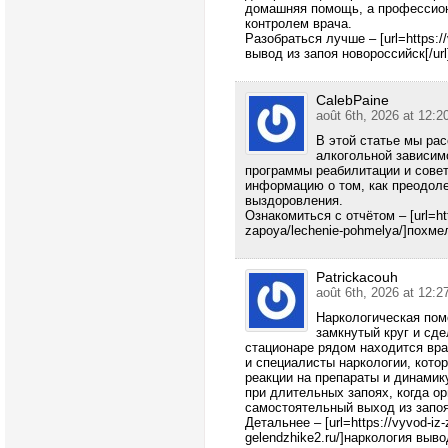
домашняя помощь, а профессион
контролем врача.
Разобраться лучше – [url=https://
вывод из запоя новороссийск[/url
CalebPaine
août 6th, 2026 at 12:2
В этой статье мы ра
алкогольной зависим
программы реабилитации и совет
информацию о том, как преодоле
выздоровления.
Ознакомиться с отчётом – [url=http
zapoya/lechenie-pohmelya/]похмел
Patrickacouh
août 6th, 2026 at 12:2
Наркологическая пом
замкнутый круг и сд
стационаре рядом находится вра
и специалисты наркологии, кото
реакции на препараты и динамик
при длительных запоях, когда о
самостоятельный выход из запоя
Детальнее – [url=https://vyvod-iz-
gelendzhike2.ru/]наркология выво