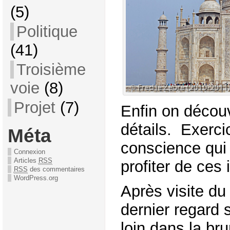
(5)
Politique
(41)
Troisième
voie
(8)
Projet
(7)
Enfin on découv
détails. Exerci
Méta
conscience qui
Connexion
Articles
RSS
profiter de ces
RSS
des commentaires
WordPress.org
Après visite du
dernier regard 
loin dans la br