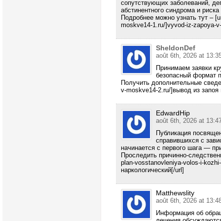
сопутствующих заболеваний, де
абстинентного синдрома и риска
Подробнее можно узнать тут – [url
moskve14-1.ru/]vyvod-iz-zapoya-v-
SheldonDef
août 6th, 2026 at 13:3
Принимаем заявки кр
безопасный формат 
Получить дополнительные сведения
v-moskve14-2.ru/]вывод из запоя 
EdwardHip
août 6th, 2026 at 13:4
Публикация посвяще
справившихся с зави
начинается с первого шага — пр
Проследить причинно-следственные
plan-vosstanovleniya-volos-i-kozhi
наркологический[/url]
Matthewslity
août 6th, 2026 at 13:4
Информация об обращ
лечения обсуждаются