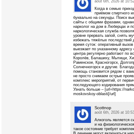
août 6th, 2026 at 10:5
Когда в семью прихо
приёмом спиртного и
буквально на секунды. Поиск вы
сайты с общими фразами, однак
нарколог на дом в Люберцах и п
наркологическая служба позвол
уровне прервать запой, снять м
избежать тяжёлых последствий 
время суток: оперативный вызов
выезжает по указанному адресу
центра регулярно работают по в
Королёв, Балашиху, Мытищи, Хи
Раменское, Красногорск, Долгоп
Солнечногорск и другие. Благо
помощь становится рядом с вами
не просто снимаем острые проя
комплекс мероприятий, от перви
последующего кодирования прям
Узнать больше – [url=https://nark
moskovskoy-oblasti[/url]
Scottnop
août 6th, 2026 at 10:5
Алкоголь является с
и на физиологическом
такое состояние требует компле
В лечение могут включаться нарк