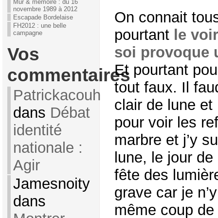
Mur & mémoire : du 16
novembre 1989 à 2012
On connait tous
Escapade Bordelaise
FH2012 : une belle
pourtant
le voi
campagne
soi provoque 
Vos
Et pourtant pour
commentaires
tout faux. Il fa
Patrickacouh
clair de lune e
dans
Débat
pour voir les re
identité
marbre et j’y su
nationale :
lune, le jour de
Agir
fête des lumièr
Jamesnoity
grave car je n’y
dans
même coup de c