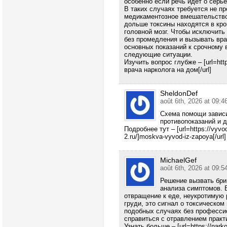
особенно если речь идёт о серь
В таких случаях требуется не пр
медикаментозное вмешательство
дольше токсины находятся в кров
головной мозг. Чтобы исключить
без промедления и вызывать вра
основных показаний к срочному 
следующие ситуации.
Изучить вопрос глубже – [url=http
врача нарколога на дом[/url]
SheldonDef
août 6th, 2026 at 09:4
Схема помощи зависи
противопоказаний и 
Подробнее тут – [url=https://vyvo
2.ru/]moskva-vyvod-iz-zapoya[/url]
MichaelGef
août 6th, 2026 at 09:5
Решение вызвать бри
анализа симптомов. Е
отвращение к еде, неукротимую 
груди, это сигнал о токсическо
подобных случаях без професси
справиться с отравлением практ
Узнать больше – [url=https://nark