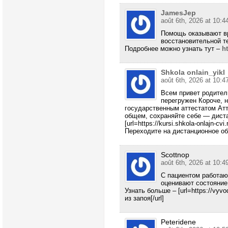
JamesJep
août 6th, 2026 at 10:4
Помощь оказывают вр
восстановительной т
Подробнее можно узнать тут –
h
Shkola onlain_yikl
août 6th, 2026 at 10:4
Всем привет родител
перегружен Короче, 
государственным аттестатом Атт
общем, сохраняйте себе — дист
[url=https://kursi.shkola-onlajn-c
Переходите на дистанционное о
Scottnop
août 6th, 2026 at 10:4
С пациентом работаю
оценивают состояние
Узнать больше – [url=https://vyv
из запоя[/url]
Peteridene