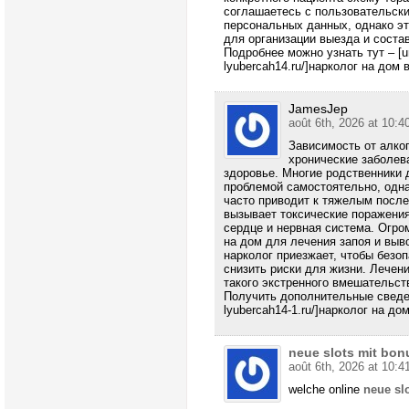
соглашаетесь с пользовательски
персональных данных, однако э
для организации выезда и соста
Подробнее можно узнать тут – [url
lyubercah14.ru/]нарколог на дом в
JamesJep
août 6th, 2026 at 10:4
Зависимость от алко
хронические заболев
здоровье. Многие родственники 
проблемой самостоятельно, одна
часто приводит к тяжелым после
вызывает токсические поражения
сердце и нервная система. Огро
на дом для лечения запоя и выво
нарколог приезжает, чтобы безо
снизить риски для жизни. Лечен
такого экстренного вмешательст
Получить дополнительные сведения
lyubercah14-1.ru/]нарколог на дом
neue slots mit bon
août 6th, 2026 at 10:4
welche online
neue sl