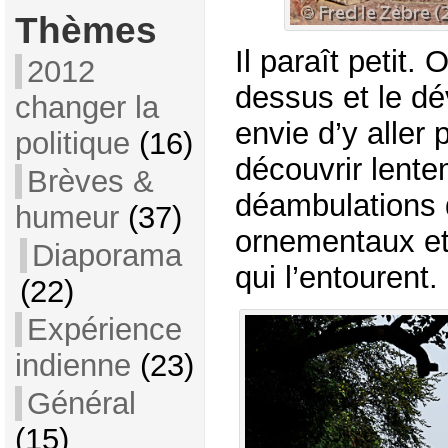
Thèmes
Il paraît petit. 
2012
dessus et le dév
changer la
envie d’y aller 
politique
(16)
découvrir lent
Brèves &
déambulations d
humeur
(37)
ornementaux et
Diaporama
qui l’entourent.
(22)
Expérience
indienne
(23)
Général
(15)