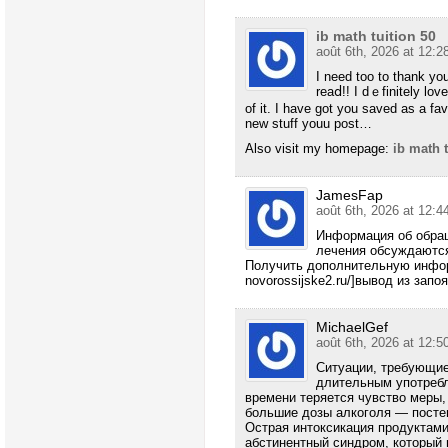
ib math tuition 50
août 6th, 2026 at 12:2
Ι need too to thаnk you
reaⅾ!! I dｅfinitely lov
οf it. I havе got you saved as a fav
new stuff youu post…
Alsо visit mу homepagе:
ib math t
JamesFap
août 6th, 2026 at 12:4
Информация об обращ
лечения обсуждаются
Получить дополнительную информа
novorossijske2.ru/]вывод из запоя[
MichaelGef
août 6th, 2026 at 12:5
Ситуации, требующие
длительным употребл
времени теряется чувство меры,
большие дозы алкоголя — постеп
Острая интоксикация продуктами
абстинентный синдром, который 