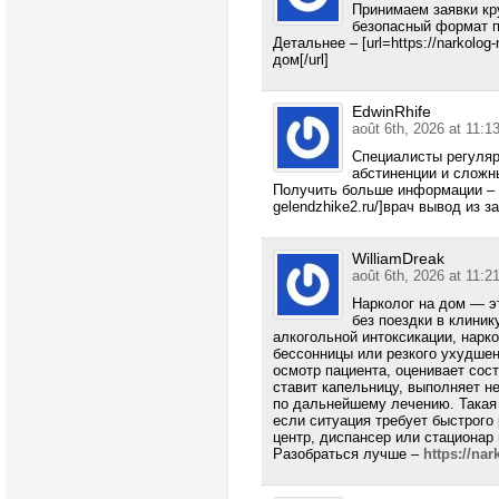
Принимаем заявки кр
безопасный формат 
Детальнее – [url=https://narkolog
дом[/url]
EdwinRhife
août 6th, 2026 at 11:1
Специалисты регуляр
абстиненции и сложн
Получить больше информации – [ur
gelendzhike2.ru/]врач вывод из зап
WilliamDreak
août 6th, 2026 at 11:2
Нарколог на дом — 
без поездки в клиник
алкогольной интоксикации, нарко
бессонницы или резкого ухудшен
осмотр пациента, оценивает сос
ставит капельницу, выполняет 
по дальнейшему лечению. Такая
если ситуация требует быстрого 
центр, диспансер или стационар
Разобраться лучше –
https://na