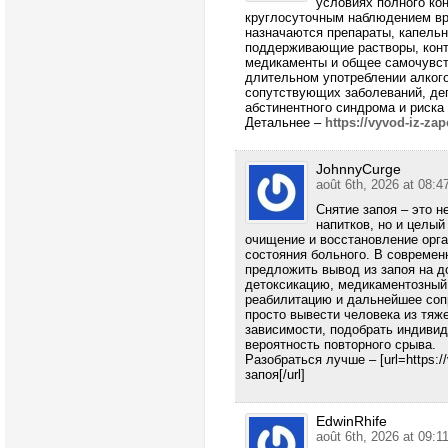
условиях полного кон
круглосуточным наблюдением вра
назначаются препараты, капельн
поддерживающие растворы, контр
медикаменты и общее самочувст
длительном употреблении алкого
сопутствующих заболеваний, де
абстинентного синдрома и риска
Детальнее –
https://vyvod-iz-za
JohnnyCurge
août 6th, 2026 at 08:4
Снятие запоя – это 
напитков, но и целы
очищение и восстановление орг
состояния больного. В современ
предложить вывод из запоя на до
детоксикацию, медикаментозный
реабилитацию и дальнейшее соп
просто вывести человека из тяж
зависимости, подобрать индиви
вероятность повторного срыва.
Разобраться лучше – [url=https:/
запоя[/url]
EdwinRhife
août 6th, 2026 at 09:1