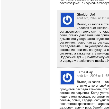
novorossijske1.ru/]vyvod-iz-zapoya-
SheldonDef
août 6th, 2026 at 11:3
Вывод из запоя в ста
человек пьет нескол
остановиться, плохо спит, отказ
боли, скачки давления или призн
домашнего ухода часто недоста
состояния, грамотная детоксика
обследование. Стационарное леч
состояния, снизить нагрузку на 
системы, а также начать полноц
Подробнее тут – [url=https://vyvo
iz-zapoya-v-stacionare-v-moskve14-
JamesFap
août 6th, 2026 at 11:5
Вывод из запоя — эт
снятие алкогольной 
продуктов распада этанола, ста
состояния пациента. Когда упот
недель или месяцев, организм и
печень, почки, сердце, сосудист
появляется тревожность, агресси
дезориентация и риск белой горя