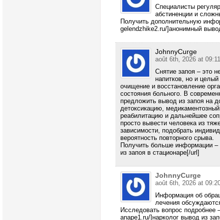
Специалисты регуляр
абстиненции и сложн
Получить дополнительную информа
gelendzhike2.ru/]анонимный вывод 
JohnnyCurge
août 6th, 2026 at 09:1
Снятие запоя – это 
напитков, но и целы
очищение и восстановление орг
состояния больного. В современ
предложить вывод из запоя на до
детоксикацию, медикаментозный
реабилитацию и дальнейшее соп
просто вывести человека из тяж
зависимости, подобрать индиви
вероятность повторного срыва.
Получить больше информации – [u
из запоя в стационаре[/url]
JohnnyCurge
août 6th, 2026 at 09:2
Информация об обращ
лечения обсуждаются
Исследовать вопрос подробнее – [
anape1.ru/]нарколог вывод из запо