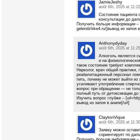
JamieJeshy
août 6th, 2026 at 11:2
Состояние пациента 
консультации до дал
Получить больше информации – [ur
gelendzhike4.ru/]вывод из запоя 
Anthonydyday
août 6th, 2026 at 11:2
Алкоголь является с
и на физиологическом
такое состояние требует компле
Нарколог, врач общей практики, 
реабилитационный персонал пом
пить, почему не может выйти из
усиливают употребление спиртно
вопрос при обращении — не тольк
полный путь от детоксикации до 
Изучить вопрос глубже – [url=htt
вывод из запоя в анапе[/url]
ClaytonVique
août 6th, 2026 at 11:3
Заявку можно остави
сориентирует по дал
Получить больше информации – [ur