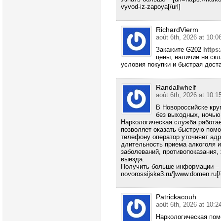
vyvod-iz-zapoya[/url]
RichardVierm
août 6th, 2026 at 10:0
Закажите G202
https
цены, наличие на скл
условия покупки и быстрая доста
Randallwhelf
août 6th, 2026 at 10:1
В Новороссийске кру
без выходных, ночью,
Наркологическая служба работае
позволяет оказать быструю помо
телефону оператор уточняет адре
длительность приема алкоголя и
заболеваний, противопоказания,
выезда.
Получить больше информации – [u
novorossijske3.ru/]www.domen.ru[/u
Patrickacouh
août 6th, 2026 at 10:2
Наркологическая пом