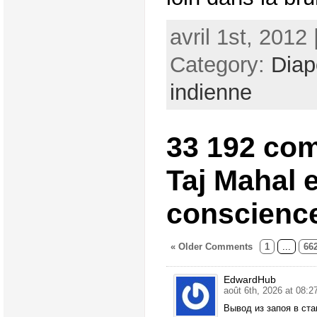
avril 1st, 2012
Category:
Dia
indienne
33 192 co
Taj Mahal 
conscienc
« Older Comments
1
...
66
EdwardHub
août 6th, 2026 at 08:2
Вывод из запоя в ст