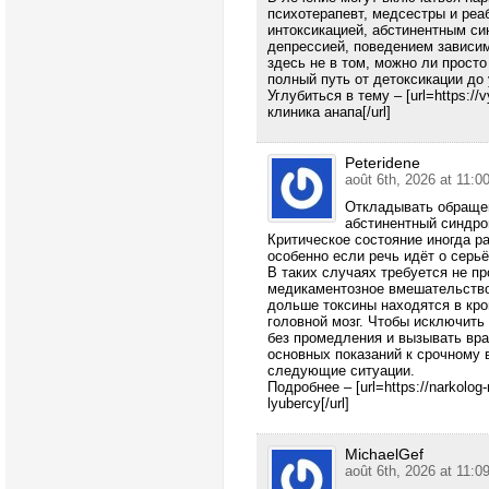
психотерапевт, медсестры и реа
интоксикацией, абстинентным си
депрессией, поведением зависи
здесь не в том, можно ли просто
полный путь от детоксикации до 
Углубиться в тему – [url=https://
клиника анапа[/url]
Peteridene
août 6th, 2026 at 11:0
Откладывать обращен
абстинентный синдро
Критическое состояние иногда ра
особенно если речь идёт о серь
В таких случаях требуется не пр
медикаментозное вмешательство
дольше токсины находятся в кров
головной мозг. Чтобы исключить
без промедления и вызывать вра
основных показаний к срочному 
следующие ситуации.
Подробнее – [url=https://narkolog
lyubercy[/url]
MichaelGef
août 6th, 2026 at 11:0