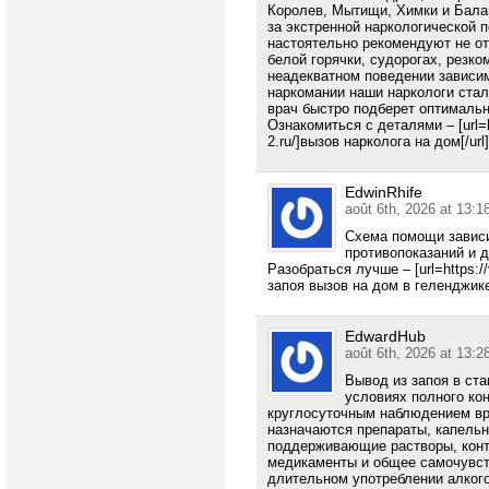
Королев, Мытищи, Химки и Бала
за экстренной наркологической
настоятельно рекомендуют не о
белой горячки, судорогах, резко
неадекватном поведении зависим
наркомании наши наркологи ста
врач быстро подберет оптимальн
Ознакомиться с деталями – [url=h
2.ru/]вызов нарколога на дом[/url]
EdwinRhife
août 6th, 2026 at 13:1
Схема помощи зависи
противопоказаний и 
Разобраться лучше – [url=https://
запоя вызов на дом в геленджике[
EdwardHub
août 6th, 2026 at 13:2
Вывод из запоя в ст
условиях полного кон
круглосуточным наблюдением вра
назначаются препараты, капельн
поддерживающие растворы, контр
медикаменты и общее самочувст
длительном употреблении алкого