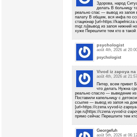
Здорова, народ Ситу
делать В больницу т
реально спас — вывод из запоя 
палату В общем, вся инфа по сс
стационар [url=https://kapelnicza.
mqz.ru]вывод из запоя нижний но
хуже Перешлите тем кто в такой
psychologist
août 4th, 2026 at 20:0
psychologist
Vivod iz zapoya n
août 4th, 2026 at 21:5
Питер, всем привет 
что делать Нужна ср
реально спасло — выведение из 
Поставили капельницу с детокс
ссылке — вывод из запоя на дом
[url=https://czena.vyvod-iz-zapoy
zqe.ru]https://czena.vyvod-iz-zapo
прямо сейчас Перешлите тем кто
Georgefuh
août 5th, 2026 at 06:1