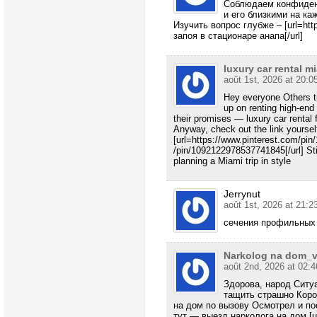
Соблюдаем конфиден
и его близкими на ка
Изучить вопрос глубже – [url=http
запоя в стационаре анапа[/url]
luxury car rental m
août 1st, 2026 at 20:0
Hey everyone Others t
up on renting high-end 
their promises — luxury car rental f
Anyway, check out the link yourself
[url=https://www.pinterest.com/pi
/pin/1092122978537741845[/url] Sti
planning a Miami trip in style
Jerrynut
août 1st, 2026 at 21:2
сечения профильных
Narkolog na dom_
août 2nd, 2026 at 02:4
Здорова, народ Ситу
тащить страшно Коро
на дом по вызову Осмотрел и п
тут — выезд нарколога на дом [url