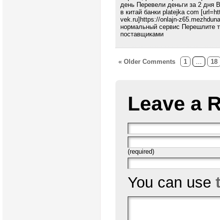
день Перевели деньги за 2 дня 
в китай банки platejka com [url=ht
vek.ru]https://onlajn-z65.mezhduna
нормальный сервис Перешлите т
поставщиками
« Older Comments
1
...
18
Leave a 
(required)
You can use