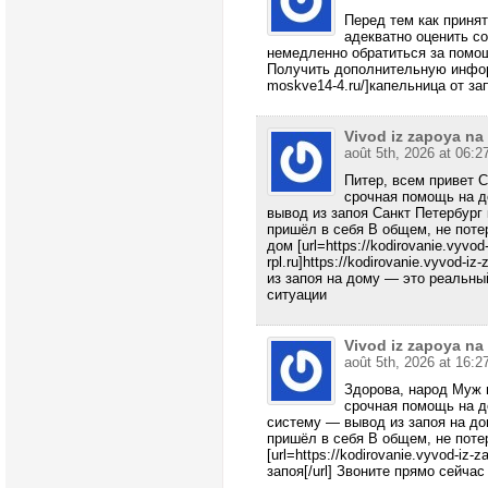
Перед тем как приня
адекватно оценить с
немедленно обратиться за помо
Получить дополнительную информа
moskve14-4.ru/]капельница от зап
Vivod iz zapoya n
août 5th, 2026 at 06:2
Питер, всем привет 
срочная помощь на д
вывод из запоя Санкт Петербург
пришёл в себя В общем, не поте
дом [url=https://kodirovanie.vyvod
rpl.ru]https://kodirovanie.vyvod-iz
из запоя на дому — это реальны
ситуации
Vivod iz zapoya n
août 5th, 2026 at 16:2
Здорова, народ Муж 
срочная помощь на д
систему — вывод из запоя на до
пришёл в себя В общем, не поте
[url=https://kodirovanie.vyvod-iz
запоя[/url] Звоните прямо сейча