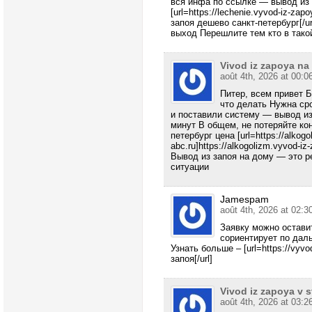
вся инфа по ссылке — вывод из 
[url=https://lechenie.vyvod-iz-zap
запоя дешево санкт-петербург[/u
выход Перешлите тем кто в тако
Vivod iz zapoya n
août 4th, 2026 at 00:0
Питер, всем привет 
что делать Нужна ср
и поставили систему — вывод из
минут В общем, не потеряйте ко
петербург цена [url=https://alkog
abc.ru]https://alkogolizm.vyvod-iz
Вывод из запоя на дому — это р
ситуации
Jamespam
août 4th, 2026 at 02:3
Заявку можно остави
сориентирует по дал
Узнать больше – [url=https://vyvo
запоя[/url]
Vivod iz zapoya v 
août 4th, 2026 at 03:2