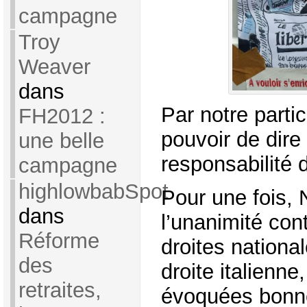
campagne
Troy
Weaver
dans
Par notre parti
FH2012 :
pouvoir de dire 
une belle
responsabilité 
campagne
highlowbabSpot
Pour une fois, 
dans
l’unanimité cont
Réforme
droites nation
des
droite italienn
retraites,
évoquées bonn