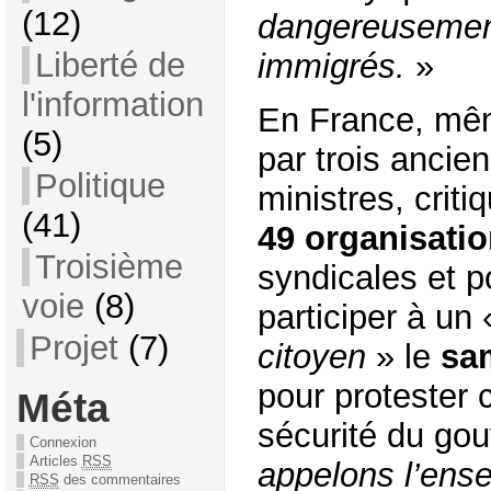
(12)
dangereusement
Liberté de
immigrés.
»
l'information
En France, mêm
(5)
par trois ancie
Politique
ministres, criti
(41)
49 organisati
Troisième
syndicales et p
voie
(8)
participer à un
Projet
(7)
citoyen
» le
sam
pour protester c
Méta
sécurité du go
Connexion
Articles
RSS
appelons l’ens
RSS
des commentaires