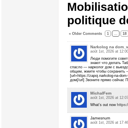
Mobilisatio
politique d
« Older Comments
1
...
18
Narkolog na dom_
août 1st, 2026 at 12:0
Люди помогите совет
знают что делать Таб
спасло — нарколог дом с выезд
общем, жмите чтобы сохранить 
[url=https://zapoj.narkolog-na-do
дом[/url] Звоните прямо сейчас 
MichalFem
août 1st, 2026 at 12:0
What’s out now
https:
Jamesnum
août 1st, 2026 at 17:4