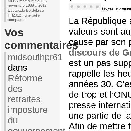
Mur & mémoire : du 16
novembre 1989 à 2012
(soyez le premier
Escapade Bordelaise
FH2012 : une belle
La République 
campagne
valeurs sont au
Vos
cause par son 
commentaires
discours de G
midsouthpr61
est un pas sup
dans
rappelle les he
Réforme
années 30. C’e
des
de trop et l’ONU
retraites,
presse internat
imposture
une partie de la
du
Afin de mettre 
gouvernement