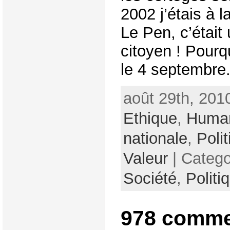
2002 j’étais à l
Le Pen, c’étai
citoyen ! Pour
le 4 septembre
août 29th, 201
Ethique
,
Huma
nationale
,
Poli
Valeur
| Categ
Société
,
Politi
978 comme