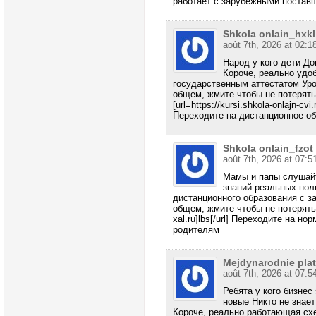
работает с зарубежными постав
Shkola onlain_hxkl
août 7th, 2026 at 02:1
Народ у кого дети Д
Короче, реально удо
государственным аттестатом Ур
общем, жмите чтобы не потерят
[url=https://kursi.shkola-onlajn-c
Переходите на дистанционное о
Shkola onlain_fzot
août 7th, 2026 at 07:5
Мамы и папы слушайт
знаний реальных нол
дистанционного образования с з
общем, жмите чтобы не потерять —
xal.ru]lbs[/url] Переходите на 
родителям
Mejdynarodnie plat
août 7th, 2026 at 07:5
Ребята у кого бизнес
новые Никто не знает
Короче, реально работающая сх