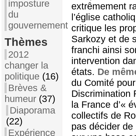
imposture
extrêmement ra
du
l’église cathol
gouvernement
critique les pr
Sarkozy et de 
Thèmes
franchi ainsi s
2012
intervention da
changer la
états.
De même
politique
(16)
du Comité pour 
Brèves &
Discrimination
humeur
(37)
la France d’« év
Diaporama
collectifs de 
(22)
pas décider de 
Expérience