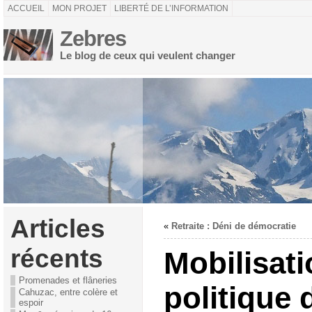
ACCUEIL
MON PROJET
LIBERTÉ DE L’INFORMATION
Zebres
Le blog de ceux qui veulent changer
Articles
«
Retraite : Déni de démocratie
récents
Mobilisati
Promenades et flâneries
politique 
Cahuzac, entre colère et
espoir