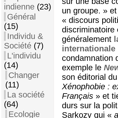
sur une base co
indienne
(23)
un groupe. » et
Général
« discours poli
(15)
discriminatoire
Individu &
généralement
Société
(7)
internationale
L'individu
condamnation d
(14)
exemple le
New
Changer
son éditorial du
(11)
Xénophobie : ex
La société
Français
» et t
(64)
durs sur la poli
Ecologie
Sarkozy qui «
a