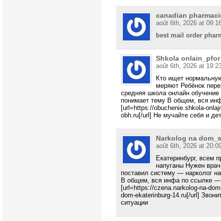
canadian pharmacie
août 6th, 2026 at 09:1
best mail order phar
Shkola onlain_pfor
août 6th, 2026 at 19:2
Кто ищет нормальную
меряют Ребёнок пере
средняя школа онлайн обучение
понимает тему В общем, вся инф
[url=https://obuchenie.shkola-onlaj
obh.ru[/url] Не мучайте себя и 
Narkolog na dom_s
août 6th, 2026 at 20:0
Екатеринбург, всем п
напуганы Нужен врач
поставил систему — нарколог на
В общем, вся инфа по ссылке — 
[url=https://czena.narkolog-na-dom
dom-ekaterinburg-14.ru[/url] Зво
ситуации