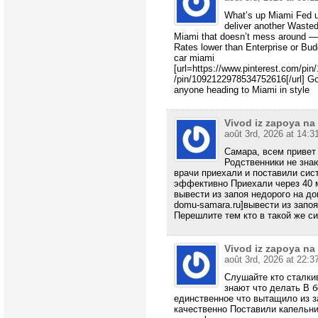
What’s up Miami Fed u
deliver another Wasted
Miami that doesn’t mess around — 
Rates lower than Enterprise or Budg
car miami
[url=https://www.pinterest.com/pi
/pin/1092122978534752616[/url] Go 
anyone heading to Miami in style
Vivod iz zapoya n
août 3rd, 2026 at 14:3
Самара, всем привет
Родственники не знаю
врачи приехали и поставили сис
эффективно Приехали через 40 
вывести из запоя недорого на дому
domu-samara.ru]вывести из запоя
Перешлите тем кто в такой же с
Vivod iz zapoya n
août 3rd, 2026 at 22:3
Слушайте кто сталки
знают что делать В 
единственное что вытащило из з
качественно Поставили капельн