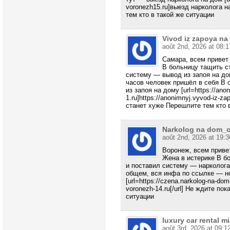
voronezh15.ru]выезд нарколога н
тем кто в такой же ситуации
Vivod iz zapoya n
août 2nd, 2026 at 08:1
Самара, всем привет
В больницу тащить с
систему — вывод из запоя на до
часов человек пришёл в себя В 
из запоя на дому [url=https://an
1.ru]https://anonimnyj.vyvod-iz-z
станет хуже Перешлите тем кто 
Narkolog na dom_
août 2nd, 2026 at 19:3
Воронеж, всем приве
Жена в истерике В б
и поставил систему — нарколога
общем, вся инфа по ссылке — н
[url=https://czena.narkolog-na-dom
voronezh-14.ru[/url] Не ждите по
ситуации
luxury car rental m
août 3rd, 2026 at 09:1