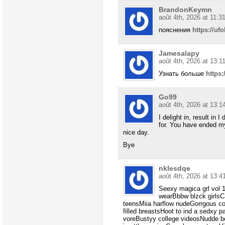
BrandonKeymn
août 4th, 2026 at 11:3
пояснения
https://ufo
Jamesalapy
août 4th, 2026 at 13:1
Узнать больше
https:
Go99
août 4th, 2026 at 13:1
I delight in, result in 
for. You have ended m
nice day.
Bye
nklesdqe
août 4th, 2026 at 13:4
Seexy magica grl vol 
wearBbbw blzck girlsC
teensMiia harflow nudeGorrgous co
filled breastsHoot to ind a sedxy 
voreBustyy college videosNudde bo