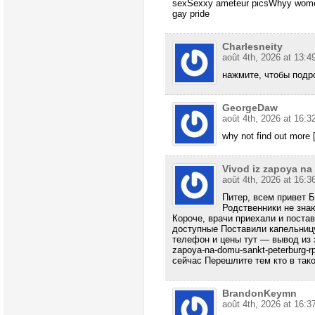
sexSexxy ameteur picsWhyy women
gay pride
Charlesneity
août 4th, 2026 at 13:4
нажмите, чтобы под
GeorgeDaw
août 4th, 2026 at 16:3
why not find out more [u
Vivod iz zapoya n
août 4th, 2026 at 16:3
Питер, всем привет Б
Родственники не зна
Короче, врачи приехали и поста
доступные Поставили капельниц
телефон и цены тут — вывод из зап
zapoya-na-domu-sankt-peterburg-rp
сейчас Перешлите тем кто в так
BrandonKeymn
août 4th, 2026 at 16:3