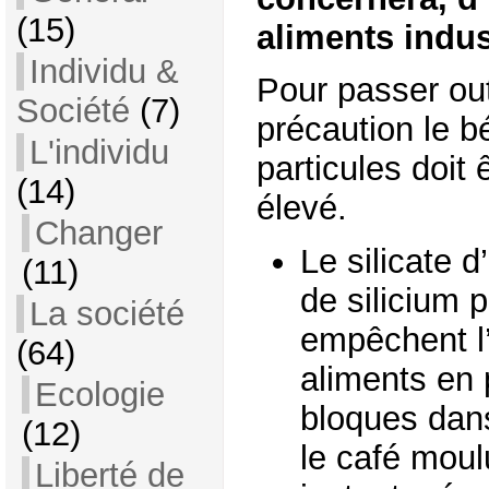
(15)
aliments indus
Individu &
Pour passer out
Société
(7)
précaution le b
L'individu
particules doit 
(14)
élevé.
Changer
Le silicate 
(11)
de silicium
La société
empêchent l’
(64)
aliments en 
Ecologie
bloques dans
(12)
le café moul
Liberté de