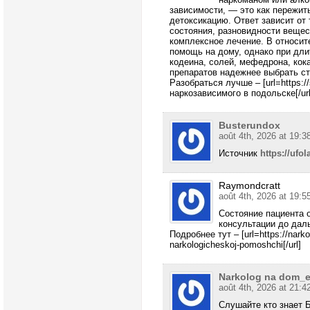
зависимости, — это как пережит
детоксикацию. Ответ зависит от
состояния, разновидности вещес
комплексное лечение. В относит
помощь на дому, однако при дли
кодеина, солей, мефедрона, кок
препаратов надежнее выбрать ст
Разобраться лучше – [url=https://
наркозависимого в подольске[/url
Busterundox
août 4th, 2026 at 19:3
Источник
https://ufol
Raymondcratt
août 4th, 2026 at 19:5
Состояние пациента 
консультации до дал
Подробнее тут – [url=https://nark
narkologicheskoj-pomoshchi[/url]
Narkolog na dom_e
août 4th, 2026 at 21:4
Слушайте кто знает 