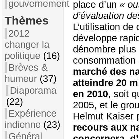
gouvernement
place d’un
« out
d’évaluation de
Thèmes
L’utilisation de
2012
développe rap
changer la
dénombre plus 
politique
(16)
consommation 
Brèves &
marché des na
humeur
(37)
atteindre 20 mi
Diaporama
en 2010
, soit 
(22)
2005, et le gro
Expérience
Helmut Kaiser 
indienne
(23)
recours aux n
Général
concernera, d’