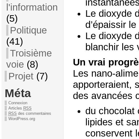
instantanées
l'information
Le dioxyde d
(5)
d’épaissir l
Politique
Le dioxyde d
(41)
blanchir les 
Troisième
Un vrai progrè
voie
(8)
Les nano-alime
Projet
(7)
apporteraient, 
Méta
des avancées c
Connexion
du chocolat
Articles
RSS
RSS
des commentaires
WordPress.org
lipides et sa
conservent 