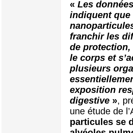
«
Les données
indiquent que 
nanoparticule
franchir les di
de protection,
le corps et s’
plusieurs org
essentiellemen
exposition res
digestive
»
, p
une étude de l’
particules se 
alvéoles pulmo