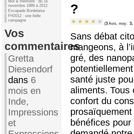
Mur & mémoire : du 16
?
novembre 1989 à 2012
Escapade Bordelaise
FH2012 : une belle
campagne
(
3
Avis, moy.:
3,
Vos
Sans débat cit
commentaires
mangeons, à l’i
gré, des nanopa
Gretta
potentiellement
Diesendorf
santé juste pou
dans
6
aliments. Tous
mois en
confort du con
Inde,
prosaïquement
Impressions
bénéfices pour l
et
demandé notre 
Expressions