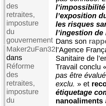
des
l’impossibilité
retraites,
l’exposition 
imposture
les risques san
du
l’ingestion de
gouvernement
Dans son
rapp
Maker2uFan32
l’Agence Franç
dans
Sanitaire de l’
Réforme
Travail conclu 
des
pas être évalué
retraites,
exclu.
» et
rec
imposture
étiquetage co
du
nanoaliments