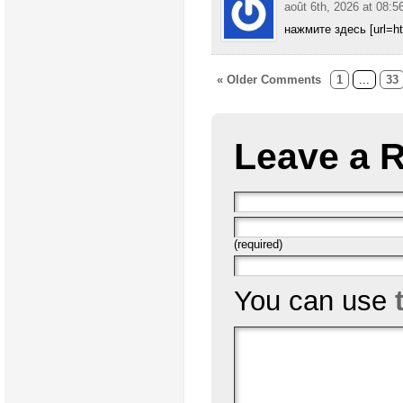
août 6th, 2026 at 08:5
нажмите здесь [url=htt
« Older Comments
1
...
33
Leave a 
(required)
You can use