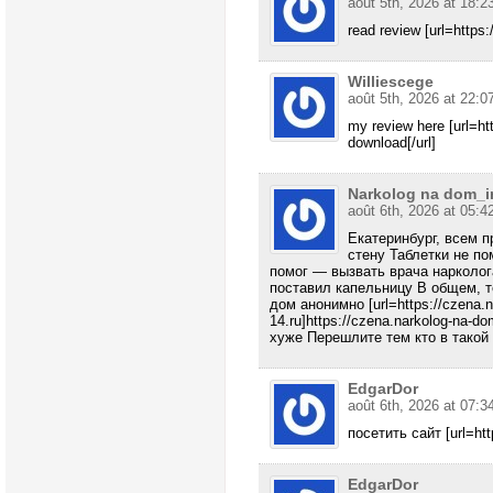
août 5th, 2026 at 18:2
read review [url=https:/
Williescege
août 5th, 2026 at 22:0
my review here [url=htt
download[/url]
Narkolog na dom_i
août 6th, 2026 at 05:4
Екатеринбург, всем п
стену Таблетки не п
помог — вызвать врача нарколог
поставил капельницу В общем, т
дом анонимно [url=https://czena.n
14.ru]https://czena.narkolog-na-do
хуже Перешлите тем кто в такой
EdgarDor
août 6th, 2026 at 07:3
посетить сайт [url=ht
EdgarDor