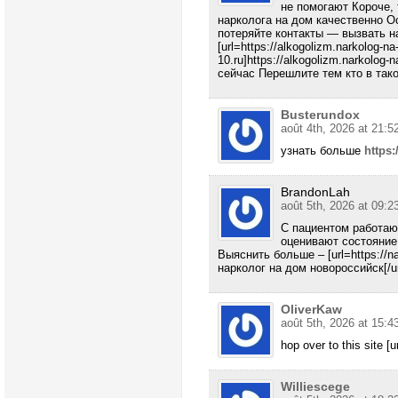
не помогают Короче,
нарколога на дом качественно О
потеряйте контакты — вызвать н
[url=https://alkogolizm.narkolog-n
10.ru]https://alkogolizm.narkolog-
сейчас Перешлите тем кто в так
Busterundox
août 4th, 2026 at 21:5
узнать больше
https:
BrandonLah
août 5th, 2026 at 09:2
С пациентом работаю
оценивают состояние
Выяснить больше – [url=https://na
нарколог на дом новороссийск[/ur
OliverKaw
août 5th, 2026 at 15:4
hop over to this site [u
Williescege