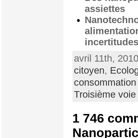
assiettes
Nanotechno
alimentation
incertitude
avril 11th, 201
citoyen
,
Ecolog
consommation
Troisième voie
1 746 com
Nanopartic