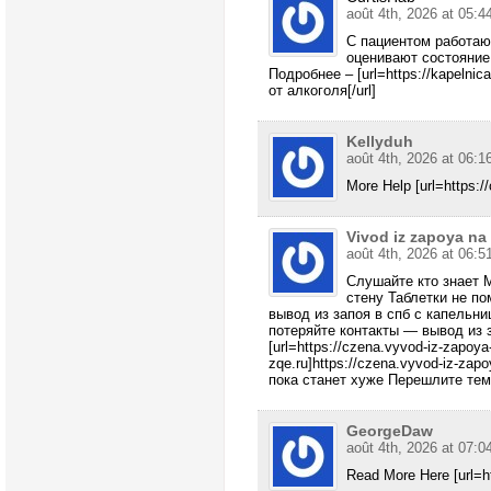
août 4th, 2026 at 05:4
С пациентом работаю
оценивают состояние
Подробнее – [url=https://kapelni
от алкоголя[/url]
Kellyduh
août 4th, 2026 at 06:1
More Help [url=https://
Vivod iz zapoya n
août 4th, 2026 at 06:5
Слушайте кто знает 
стену Таблетки не п
вывод из запоя в спб с капельн
потеряйте контакты — вывод из 
[url=https://czena.vyvod-iz-zapoy
zqe.ru]https://czena.vyvod-iz-zap
пока станет хуже Перешлите тем 
GeorgeDaw
août 4th, 2026 at 07:0
Read More Here [url=htt