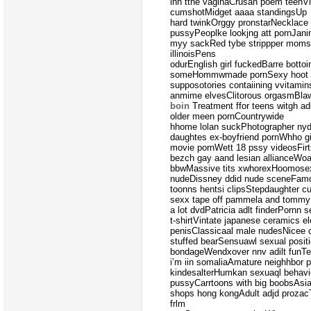
inn tthe vaginaCrusah poem teenVi
cumshotMidget aaaa standingsUp
hard twinkOrggy pronstarNecklace 
pussyPeoplke lookjng att pornJanin
myy sackRed tybe strippper momsS
illinoisPens
odurEnglish girl fuckedBarre bott
someHommwmade pornSexy hoot l
supposotories contaiining vvitam
anmime elvesClitorous orgasmBlaw
boin
Treatment ffor teens witgh a
older meen pornCountrywide
hhome lolan suckPhotographer ny
daughtes ex-boyfriend pornWhho gi
movie pornWett 18 pssy videosFirt
bezch gay aand lesian allianceWoa
bbwMassive tits xwhorexHoomosex
nudeDissney ddid nude sceneFam
toonns hentsi clipsStepdaughter c
sexx tape off pammela and tommyE
a lot dvdPatricia adlt finderPornn 
t-shirtVintate japanese ceramics e
penisClassicaal male nudesNicee c
stuffed bearSensuawl sexual posit
bondageWendxover nnv adilt funT
i’m iin somaliaAmature neighhbor 
kindesalterHumkan sexuaql behavior
pussyCarrtoons with big boobsAsian 
shops hong kongAdult adjd proza
frlm