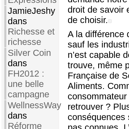
droit de savoir 
JamieJeshy
de choisir.
dans
Richesse et
A la différenc
richesse
sauf les industri
Silver Coin
n’est capable d
dans
trouve, même p
FH2012 :
Française de Sé
une belle
Aliments. Comm
campagne
consommateur p
WellnessWay
retrouver ? Plu
dans
conséquences s
Réforme
pas connues. 