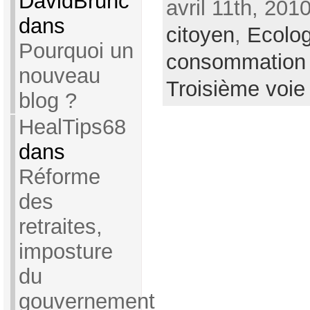
DavidBrunc
avril 11th, 201
dans
citoyen
,
Ecolog
Pourquoi un
consommation
nouveau
Troisième voie
blog ?
HealTips68
dans
Réforme
des
retraites,
imposture
du
gouvernement