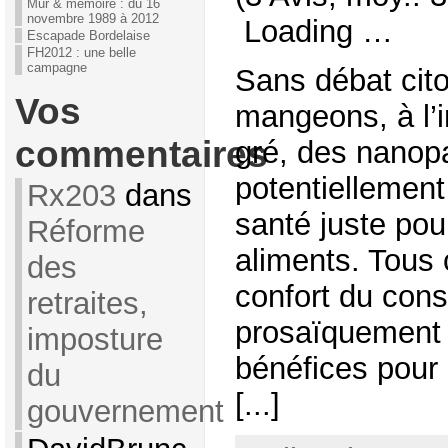
Mur & mémoire : du 16
novembre 1989 à 2012
Loading …
Escapade Bordelaise
FH2012 : une belle
campagne
Sans débat cit
Vos
mangeons, à l’i
commentaires
gré, des nanopa
potentiellement
Rx203
dans
santé juste pou
Réforme
aliments. Tous
des
confort du con
retraites,
prosaïquement
imposture
bénéfices pour l
du
[...]
gouvernement