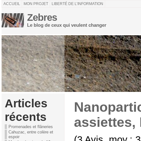
ACCUEIL
MON PROJET
LIBERTÉ DE L’INFORMATION
Zebres
Le blog de ceux qui veulent changer
Articles
Nanoparti
récents
assiettes,
Promenades et flâneries
Cahuzac, entre colère et
(3 Avis, moy.: 3
espoir