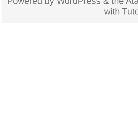
Powered by
WordPress
& the
At
with
Tuto