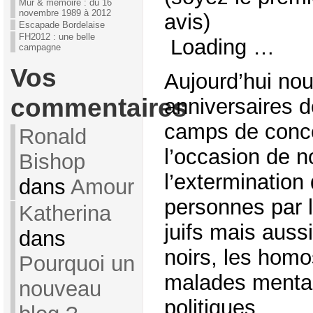
Mur & mémoire : du 16
novembre 1989 à 2012
avis)
Escapade Bordelaise
FH2012 : une belle
Loading …
campagne
Vos
Aujourd’hui nou
commentaires
anniversaires d
camps de conce
Ronald
l’occasion de n
Bishop
l’extermination 
dans
Amour
personnes par l
Katherina
juifs mais aussi
dans
noirs, les homo
Pourquoi un
malades mentau
nouveau
politiques…