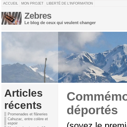
ACCUEIL
MON PROJET
LIBERTÉ DE L’INFORMATION
Zebres
Le blog de ceux qui veulent changer
Articles
Commémor
récents
déportés
Promenades et flâneries
Cahuzac, entre colère et
(soyez le premi
espoir