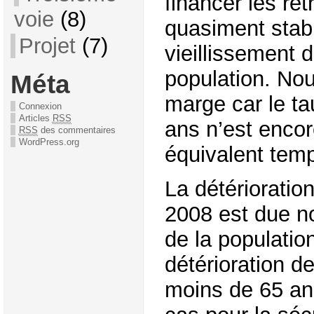
financer les ret
voie
(8)
quasiment stab
Projet
(7)
vieillissement dé
population. No
Méta
marge car le ta
Connexion
Articles
RSS
ans n’est enco
RSS
des commentaires
WordPress.org
équivalent temp
La détérioratio
2008 est due no
de la populatio
détérioration de
moins de 65 an