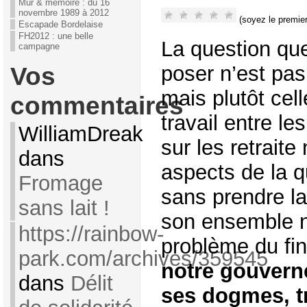
Mur & mémoire : du 16
novembre 1989 à 2012
(soyez le premier
Escapade Bordelaise
FH2012 : une belle
La question qu
campagne
poser n’est pas 
Vos
mais plutôt cel
commentaires
travail entre le
WilliamDreak
sur les retraite
dans
aspects de la q
Fromage
sans prendre l
sans lait !
son ensemble n
https://rainbow-
problème du fi
park.com/archives/359545
notre gouvern
dans
Délit
ses dogmes, tr