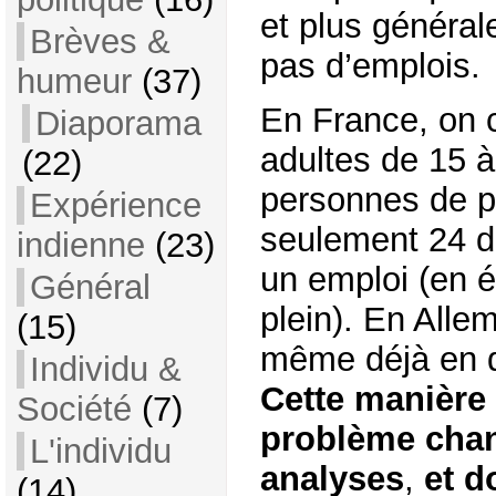
et plus général
Brèves &
pas d’emplois.
humeur
(37)
En France, on 
Diaporama
adultes de 15 
(22)
personnes de p
Expérience
seulement 24 d
indienne
(23)
un emploi (en 
Général
plein). En Alle
(15)
même déjà en d
Individu &
Cette manière 
Société
(7)
problème chan
L'individu
analyses
,
et d
(14)