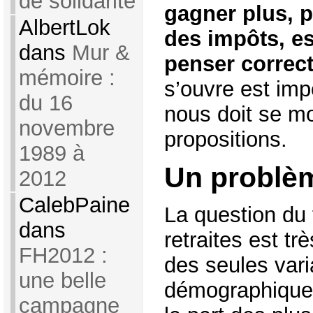
de solidarité
gagner plus, 
AlbertLok
des impôts, es
dans
Mur &
penser correc
mémoire :
s’ouvre est imp
du 16
nous doit se mo
novembre
propositions.
1989 à
Un problè
2012
CalebPaine
La question du
dans
retraites est tr
FH2012 :
des seules vari
une belle
démographiques
campagne