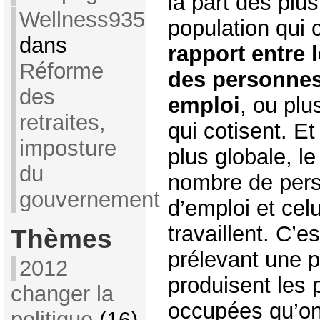
la part des plu
Wellness935
population qui
dans
rapport entre 
Réforme
des personnes
des
emploi
, ou pl
retraites,
qui cotisent. E
imposture
plus globale, le
du
nombre de pers
gouvernement
d’emploi et cel
travaillent. C’e
Thèmes
prélevant une p
2012
produisent les 
changer la
occupées qu’on 
politique
(16)