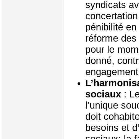
syndicats av
concertation
pénibilité e
réforme des 
pour le mome
donné, cont
engagements
L’harmonis
sociaux
: Le
l’unique souc
doit cohabit
besoins et d
sociaux: la f