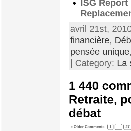
ISG Report 
Replacemen
avril 21st, 201
financière
,
Déb
pensée unique
| Category:
La 
1 440 com
Retraite, p
débat
« Older Comments
1
...
27