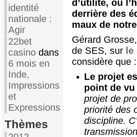
d’utilité, où l
identité
derrière des é
nationale :
maux de notre
Agir
Gérard Grosse,
22bet
de SES, sur
le
casino
dans
considère que :
6 mois en
Inde,
Le projet e
Impressions
point de v
et
projet de pr
Expressions
priorité des 
discipline. C
Thèmes
transmissio
2012