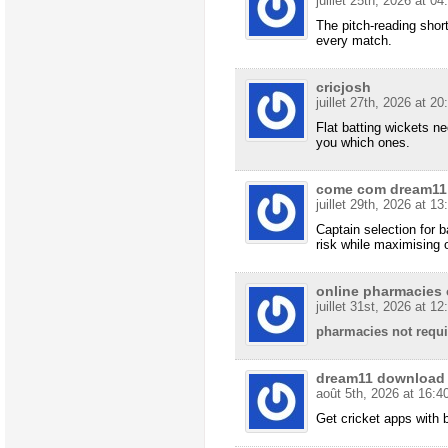
juillet 25th, 2026 at 04
The pitch-reading shor
every match.
cricjosh
juillet 27th, 2026 at 20
Flat batting wickets n
you which ones.
come com dream11
juillet 29th, 2026 at 13
Captain selection for 
risk while maximising 
online pharmacies
juillet 31st, 2026 at 12
pharmacies not requi
dream11 download
août 5th, 2026 at 16:4
Get cricket apps with b