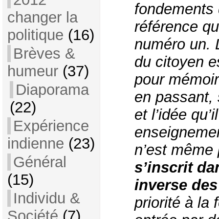
fondements 
changer la
référence qui
politique
(16)
numéro un. L
Brèves &
du citoyen es
humeur
(37)
pour mémoir
Diaporama
en passant, 
(22)
et l’idée qu’i
Expérience
enseignemen
indienne
(23)
n’est même
Général
s’inscrit d
(15)
inverse des
Individu &
priorité à la
Société
(7)