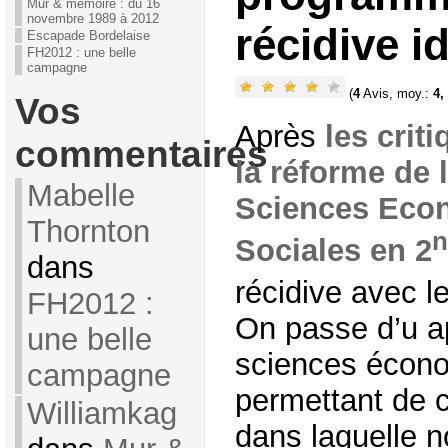
Mur & mémoire : du 16
novembre 1989 à 2012
récidive i
Escapade Bordelaise
FH2012 : une belle
campagne
(
4
Avis, moy.:
4,
Vos
Après
les criti
commentaires
la réforme de
Mabelle
Sciences Eco
Thornton
n
Sociales en 2
dans
récidive avec 
FH2012 :
On passe d’u a
une belle
sciences écono
campagne
permettant de 
Williamkag
dans laquelle n