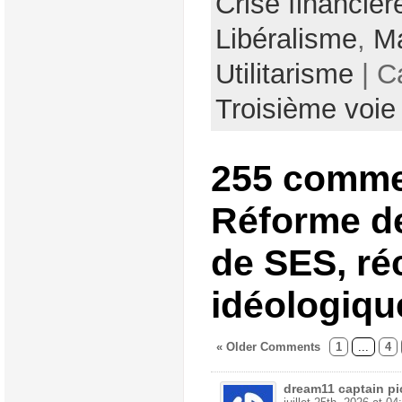
Crise financièr
Libéralisme
,
M
Utilitarisme
| C
Troisième voie
255 comme
Réforme d
de SES, ré
idéologiqu
« Older Comments
1
...
4
dream11 captain pi