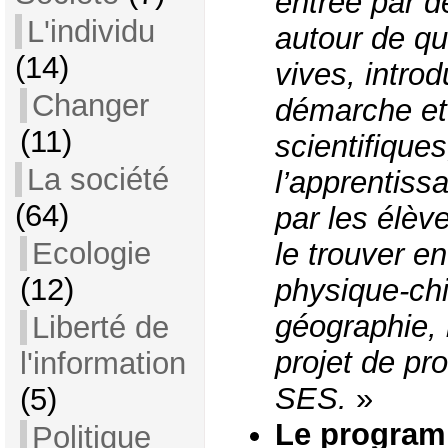
entrée par d
L'individu
autour de qu
(14)
vives, intro
Changer
démarche et
(11)
scientifique
La société
l’apprentis
(64)
par les élèv
Ecologie
le trouver e
(12)
physique-chi
géographie,
Liberté de
projet de p
l'information
SES.
»
(5)
Le program
Politique