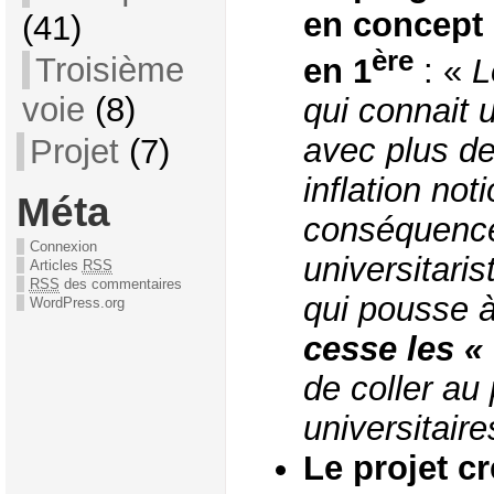
en concept 
(41)
ère
Troisième
en 1
: «
L
voie
(8)
qui connait 
avec plus de
Projet
(7)
inflation not
Méta
conséquence
Connexion
universitaris
Articles
RSS
RSS
des commentaires
qui pousse 
WordPress.org
cesse les «
de coller au
universitair
Le projet c