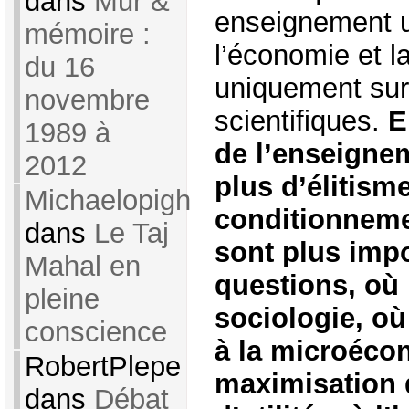
dans
Mur &
enseignement u
mémoire :
l’économie et l
du 16
uniquement sur
novembre
scientifiques.
E
1989 à
de l’enseigne
2012
plus d’élitisme
Michaelopigh
conditionneme
dans
Le Taj
sont plus impo
Mahal en
questions, où 
pleine
sociologie, où
conscience
à la microécon
RobertPlepe
maximisation d
dans
Débat