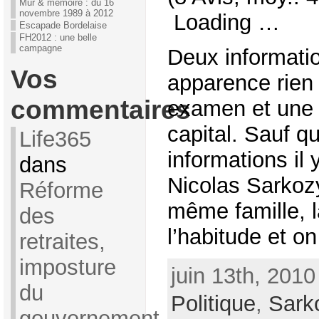
Mur & mémoire : du 16
novembre 1989 à 2012
Loading …
Escapade Bordelaise
FH2012 : une belle
campagne
Deux informatio
Vos
apparence rien 
commentaires
examen et une
capital. Sauf q
Life365
informations i
dans
Nicolas Sarkozy
Réforme
même famille, l
des
l’habitude et on 
retraites,
imposture
juin 13th, 2010
du
Politique
,
Sark
gouvernement