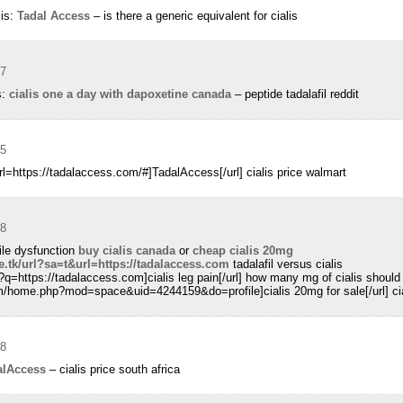
lis:
Tadal Access
– is there a generic equivalent for cialis
37
s:
cialis one a day with dapoxetine canada
– peptide tadalafil reddit
05
url=https://tadalaccess.com/#]TadalAccess[/url] cialis price walmart
38
tile dysfunction
buy cialis canada
or
cheap cialis 20mg
e.tk/url?sa=t&url=https://tadalaccess.com
tadalafil versus cialis
?q=https://tadalaccess.com]cialis leg pain[/url] how many mg of cialis should 
m/home.php?mod=space&uid=4244159&do=profile]cialis 20mg for sale[/url] ci
28
alAccess
– cialis price south africa