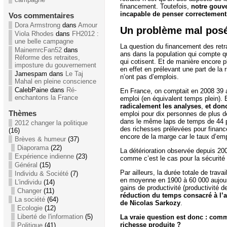
financement. Toutefois,
notre gouve
incapable de penser correctement
Vos commentaires
Dora Armstrong
dans
Amour
Un problème mal pos
Viola Rhodes
dans
FH2012 :
une belle campagne
La question du financement des retra
MainemrcFan52
dans
ans dans la population qui compte 
Réforme des retraites,
qui cotisent. Et de manière encore pl
imposture du gouvernement
en effet en prélevant une part de la
Jamespam dans
Le Taj
n’ont pas d’emplois.
Mahal en pleine conscience
CalebPaine dans
Ré-
En France, on comptait en 2008 39 
enchantons la France
emploi (en équivalent temps plein)
radicalement les analyses
,
et donc
Thèmes
emploi pour dix personnes de plus d
dans le même laps de temps de 44 po
2012 changer la politique
des richesses prélevées pour finance
(16)
encore de la marge car le taux d’em
Brèves & humeur
(37)
Diaporama
(22)
La détérioration observée depuis 200
Expérience indienne
(23)
comme c’est le cas pour la sécurité 
Général
(15)
Par ailleurs, la durée totale de tra
Individu & Société
(7)
en moyenne en 1900 à 60 000 aujourd
L'individu
(14)
gains de productivité (productivité 
Changer
(11)
réduction du temps consacré à l’ac
La société
(64)
de Nicolas Sarkozy
.
Ecologie
(12)
Liberté de l'information
(5)
La vraie question est donc : comme
richesse produite ?
Politique
(41)