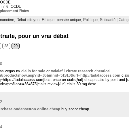
 OCDE
 n° 6
, OCDE
eplacement Rates
inancière
,
Débat citoyen
,
Ethique
,
pensée unique
,
Politique
,
Solidarité
| Categ
raite, pour un vrai débat
28
29
30
 las vegas nv
cialis for sale
or
tadalafil citrate research chemical
6.net/productshow.asp?id=30&mnid=51913&url=http://tadalaccess.com
ciali
=https://tadalaccess.com]best price on cialis[/url] cheap cialis by post and [
ewprofile&u=364673]cialis review[/url] cialis 30 mg dose
32
rchase ondansetron online cheap
buy zocor cheap
14