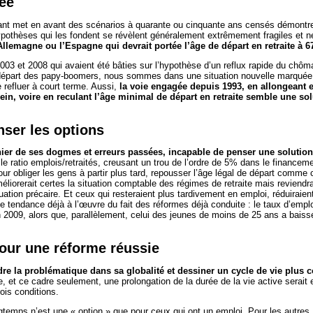
ée
nant met en avant des scénarios à quarante ou cinquante ans censés démontrer
pothèses qui les fondent se révèlent généralement extrêmement fragiles et ne
llemagne ou l’Espagne qui devrait portée l’âge de départ en retraite à 6
3 et 2008 qui avaient été bâties sur l’hypothèse d’un reflux rapide du chômag
 départ des papy-boomers, nous sommes dans une situation nouvelle marquée
refluer à court terme. Aussi,
la voie engagée depuis 1993, en allongeant e
lein, voire en reculant l’âge minimal de départ en retraite semble une sol
nser les options
er de ses dogmes et erreurs passées, incapable de penser une solution
le ratio emplois/retraités, creusant un trou de l’ordre de 5% dans le financeme
our obliger les gens à partir plus tard, repousser l’âge légal de départ comme
liorerait certes la situation comptable des régimes de retraite mais reviendra
ation précaire. Et ceux qui resteraient plus tardivement en emploi, réduiraien
une tendance déjà à l’œuvre du fait des réformes déjà conduite : le taux d’em
in 2009, alors que, parallèlement, celui des jeunes de moins de 25 ans a baiss
.
pour une réforme réussie
dre la problématique dans sa globalité et dessiner un cycle de vie plus c
, et ce cadre seulement, une prolongation de la durée de la vie active serait
rois conditions.
ngtemps n’est une « option » que pour ceux qui ont un emploi. Pour les autres,