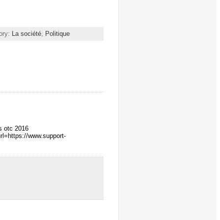
ory:
La société
,
Politique
s otc 2016
url=https://www.support-