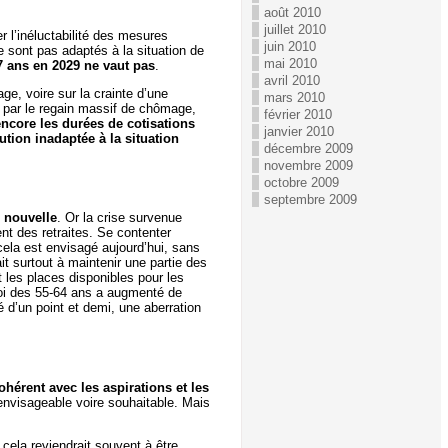
août 2010
juillet 2010
 l’inéluctabilité des mesures
juin 2010
 sont pas adaptés à la situation de
mai 2010
7 ans en 2029 ne vaut pas
.
avril 2010
e, voire sur la crainte d’une
mars 2010
 par le regain massif de chômage,
février 2010
ncore les durées de cotisations
janvier 2010
ution inadaptée à la situation
décembre 2009
novembre 2009
octobre 2009
septembre 2009
 nouvelle
. Or la crise survenue
nt des retraites. Se contenter
 cela est envisagé aujourd’hui, sans
it surtout à maintenir une partie des
t les places disponibles pour les
ploi des 55-64 ans a augmenté de
é d’un point et demi, une aberration
ohérent avec les aspirations et les
 envisageable voire souhaitable. Mais
 cela reviendrait souvent à être