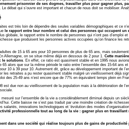
rnement prisonnier de ses dogmes, travailler plus pour gagner plus, p
. Le débat qui s’ouvre est important et chacun de nous doit se mobiliser. Anal
é
ites est très loin de dépendre des seules variables démographiques et ce n’es
que
le rapport entre leur nombre et celui des personnes qui occupent un
us globale, le rapport entre le nombre de personnes qui n’ont pas d’emploi et c
 richesse que produisent les personnes actives occupées qu’on finance les ret
adultes de 15 à 65 ans pour 10 personnes de plus de 65 ans, mais seulement
. En Allemagne, on se situe même déjà en dessous de 2 pour 1.
Cette manière
 le solutions
. En effet, ce ratio est quasiment stable et en 1995 nous avio
e 65 alors que sur la même période le ratio entre l’ensemble des 15-64 ans et
ur 10 à 39 pour 10. Autrement dit, grâce au développement important de l’emp
r les retraites a pu rester quasiment stable malgré un vieillissement déjà sign
ploi des 25-49 ans n’est encore que de 77% en équivalent temps plein en Fra
8 est due non au vieillissement de la population mais à la détérioration de l’
sociale.
vail mesuré sur l’ensemble de la vie a considérablement diminué depuis un sièc
’hui. Cette baisse ne s’est pas traduit par une moindre création de richesses
des salariés, innovations technologiques et ‘évolution des modes d’organisatio
tivité professionnelle tout au long de la vie : gagner plus en travaillant
nt dans une société qui réalise toujours plus de gains de productivité pa