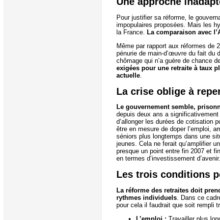
Une approche inadapt
Pour justifier sa réforme, le gouver
impopulaires proposées. Mais les hy
la France.
La comparaison avec l’A
Même par rapport aux réformes de 200
pénurie de main-d’œuvre du fait du
chômage qui n’a guère de chance de 
exigées pour une retraite à taux p
actuelle
.
La crise oblige à repe
Le gouvernement semble, prisonni
depuis deux ans a significativement 
d’allonger les durées de cotisation p
être en mesure de doper l’emploi, amé
séniors plus longtemps dans une situ
jeunes. Cela ne ferait qu’amplifier 
presque un point entre fin 2007 et f
en termes d’investissement d’avenir
Les trois conditions 
La réforme des retraites doit pren
rythmes individuels
. Dans ce cadre
pour cela il faudrait que soit rempli t
L’emploi :
Travailler plus lo