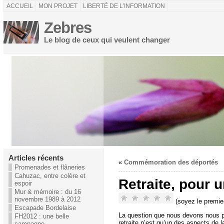
ACCUEIL
MON PROJET
LIBERTÉ DE L’INFORMATION
Zebres
Le blog de ceux qui veulent changer
Articles récents
«
Commémoration des déportés
Promenades et flâneries
Cahuzac, entre colère et
Retraite, pour u
espoir
Mur & mémoire : du 16
novembre 1989 à 2012
(soyez le premier
Escapade Bordelaise
La question que nous devons nous pos
FH2012 : une belle
retraite n’est qu’un des aspects de
campagne