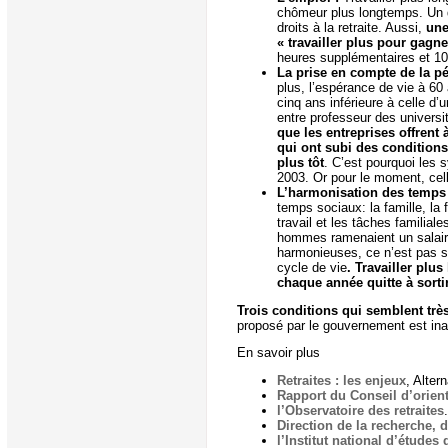
chômeur plus longtemps. Un déc
droits à la retraite. Aussi,
une
« travailler plus pour gagne
heures supplémentaires et 10
La prise en compte de la pé
plus, l’espérance de vie à 60 
cinq ans inférieure à celle d’
entre professeur des universi
que les entreprises offrent 
qui ont subi des conditions 
plus tôt
. C’est pourquoi les 
2003. Or pour le moment, cell
L’harmonisation des temps
temps sociaux: la famille, la 
travail et les tâches familial
hommes ramenaient un salaire
harmonieuses, ce n’est pas se
cycle de vie
. Travailler plu
chaque année quitte à sortir
Trois conditions qui semblent tr
proposé par le gouvernement est ina
En savoir plus
Retraites : les enjeux
, Alte
Rapport du Conseil d’orient
l’Observatoire des retraites
.
Direction de la recherche, d
l’Institut national d’étude