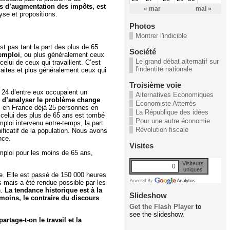
as d’augmentation des impôts, est
« mar
mai »
yse et propositions.
Photos
Montrer l'indicible
t pas tant la part des plus de 65
Société
 emploi
, ou plus généralement ceux
Le grand débat alternatif sur
elui de ceux qui travaillent. C’est
l'indentité nationale
raites et plus généralement ceux qui
Troisième voie
 24 d’entre eux occupaient un
Alternatives Economiques
 d’analyser le problème change
Economiste Atterrés
ns en France déjà 25 personnes en
La République des idées
 celui des plus de 65 ans est tombé
Pour une autre économie
loi intervenu entre-temps, la part
Révolution fiscale
ificatif de la population. Nous avons
nce.
Visites
emploi pour les moins de 65 ans,
Visiteurs
0
uniques
le. Elle est passé de 150 000 heures
Powered By
 mais a été rendue possible par les
n.
La tendance historique est à la
Slideshow
 moins, le contraire du discours
Get the Flash Player
to
see the slideshow.
rtage-t-on le travail et la