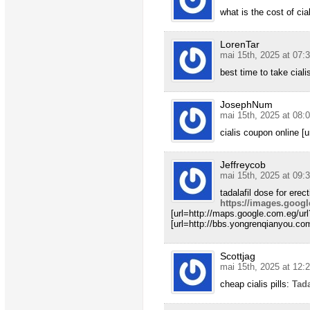
what is the cost of cia
LorenTar
mai 15th, 2025 at 07:
best time to take ciali
JosephNum
mai 15th, 2025 at 08:
cialis coupon online [
Jeffreycob
mai 15th, 2025 at 09:
tadalafil dose for erec
https://images.googl
[url=http://maps.google.com.eg/url
[url=http://bbs.yongrenqianyou.co
Scottjag
mai 15th, 2025 at 12:
cheap cialis pills:
Tad