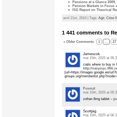
Pensions at a Glance 2009
,
Pension Markets in Focus »
ISG Report on Theorical R
avril 21st, 2010 | Tags:
Agir
,
Crise f
1 441 comments to Ret
« Older Comments
1
...
27
Jamescok
mai 15th, 2025 at 05:
cialis where to buy in
http://naiyoujc.ff6
[url=https://images.google.ws/url?q
groups.org/memberlist.php?mode=vi
Fuvnzt
mai 15th, 2025 at 05:
zofran 8mg tablet –
pu
Scottjag
mai 15th, 2025 at 06: