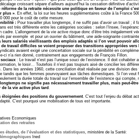
alage croissant sépare d’ailleurs aujourd’hui la cessation définitive d’activit
 réforme de la retraite nécessite une politique en faveur de l’emploi c’es
r plus »
. En effet, la loi sur les heures supplémentaires coûte à la France 5
0 000 pour le coût de cette mesure.
nibilité :
Pour travailler plus longtemps, il ne suffit pas d’avoir un travail ; il 
ans est très différente entre les catégories sociales : selon l’Insee, l’espéran
un cadre. L’allongement de la vie active risque donc d’être très inégalement vé
tés par exemple et pour un ouvrier du bâtiment, une aide-soignante contrainte 
à leurs salariés vieillissants des emplois adaptés si l’on veut pouvoir al
de travail difficiles se voient proposer des transitions appropriées vers l
syndicats avaient exigé une concertation sociale sur la pénibilité en compléme
e-ci n’a rien donné, contrairement aux engagements de François Fillon.
 sociaux
: Le travail n’est pas l’unique souci de l’existence. Il doit cohabiter
formation, le loisir… Toutefois il n’est pas toujours aisé de concilier les diff
es. Dans les années 1960, cette conciliation était réalisée par une division des
 tandis que les femmes pourvoyaient aux tâches domestiques. Si l’on veut 
ulement la durée totale du travail sur l’ensemble de l’existence qui compte, m
s longtemps ne signifie pas nécessairement travailler plus, mais peut-êt
 de la vie active plus tard
.
ès éloignées des positions du gouvernement
. C’est tout l’enjeu du débat ac
dapté. C’est pourquoi une mobilisation de tous est importante.
rnatives Economiques
ation des retraites
es études, de l’évaluation et des statistiques
, ministère de la Santé:
s démographiques
Ined