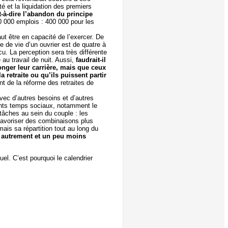
é et la liquidation des premiers
t-à-dire l’abandon du principe
00 000 emplois : 400 000 pour les
faut être en capacité de l’exercer. De
ce de vie d’un ouvrier est de quatre à
cu. La perception sera très différente
au travail de nuit. Aussi,
faudrait-il
longer leur carrière, mais que ceux
a retraite ou qu’ils puissent partir
nt de la réforme des retraites de
 avec d’autres besoins et d’autres
érents temps sociaux, notamment le
 tâches au sein du couple : les
favoriser des combinaisons plus
ais sa répartition tout au long du
re autrement et un peu moins
tuel. C’est pourquoi le calendrier