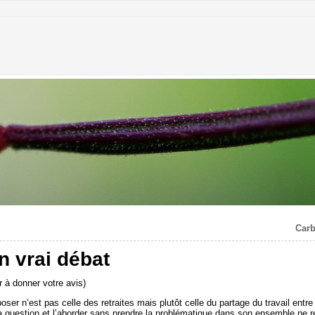
Carb
n vrai débat
 à donner votre avis)
er n’est pas celle des retraites mais plutôt celle du partage du travail entre 
 la question et l’aborder sans prendre la problématique dans son ensemble ne 