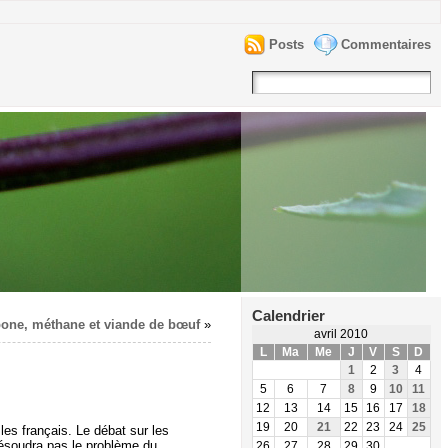
Posts
Commentaires
Calendrier
one, méthane et viande de bœuf
»
avril 2010
L
Ma
Me
J
V
S
D
1
2
3
4
5
6
7
8
9
10
11
12
13
14
15
16
17
18
19
20
21
22
23
24
25
les français. Le débat sur les
résoudra pas le problème du
26
27
28
29
30