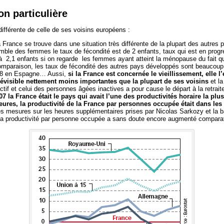
on particulière
différente de celle de ses voisins européens :
 France se trouve dans une situation très différente de la plupart des autres
emble des femmes le taux de fécondité est de 2 enfants, taux qui est en prog
 2,1 enfants si on regarde les femmes ayant atteint la ménopause du fait q
 comparaison, les taux de fécondité des autres pays développés sont beaucoup
1,38 en Espagne… Aussi,
si la France est concernée le vieillissement, elle 
prévisible nettement moins importantes que la plupart de ses voisins
et la
if et celui des personnes âgées inactives a pour cause le départ à la retrai
07 la France était le pays qui avait l’une des productivités horaire la pl
ures, la productivité de la France par personnes occupée était dans les
es mesures sur les heures supplémentaires prises par Nicolas Sarkozy et la b
, la productivité par personne occupée a sans doute encore augmenté compara