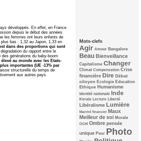
 pays développés. En effet, en France
ression depuis le début des années
ue les femmes ont leurs enfants de
Mots-clefs
 plus bas : 1,32 au Japon, 1,33 en
l’est dans des proportions qui sont
Agir
Bangalore
Amour
 dégradation du rapport entre le
Beau
Bienveillance
te des générations du baby-boom.
us élevé au monde avec les Etats-
Changer
Capitalisme
 plus importantes (UE -13% par
Crise
Climat
aisse structurelle du temps de
Compensation
Dire
tivement aux autres pays.
financière
Débat
citoyen
Ecologie
Education
Humanisme
Ethique
Inde
Identité nationale
Kerala
Lecture
Liberté
Lumière
Libéralisme
Maux
Marché financier
Meilleur de soi
Morale
Ombre
pensée
OGM
Photo
unique
Peur
Politique