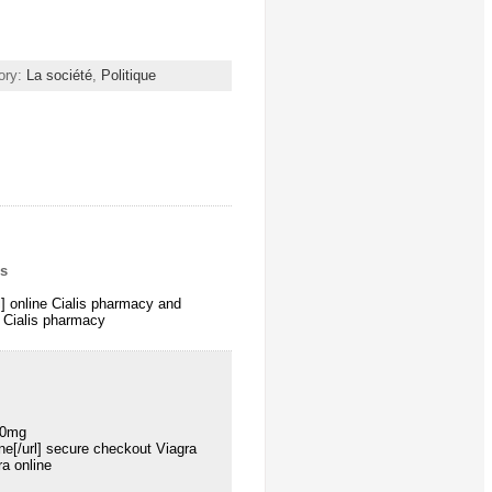
ory:
La société
,
Politique
is
l] online Cialis pharmacy and
e Cialis pharmacy
00mg
ine[/url] secure checkout Viagra
a online