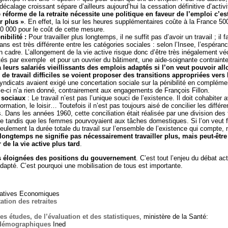
alage croissant sépare d’ailleurs aujourd’hui la cessation définitive d’activit
 réforme de la retraite nécessite une politique en faveur de l’emploi c’es
r plus »
. En effet, la loi sur les heures supplémentaires coûte à la France 5
0 000 pour le coût de cette mesure.
nibilité :
Pour travailler plus longtemps, il ne suffit pas d’avoir un travail ; il 
ans est très différente entre les catégories sociales : selon l’Insee, l’espéran
un cadre. L’allongement de la vie active risque donc d’être très inégalement vé
tés par exemple et pour un ouvrier du bâtiment, une aide-soignante contrainte 
à leurs salariés vieillissants des emplois adaptés si l’on veut pouvoir al
de travail difficiles se voient proposer des transitions appropriées vers l
syndicats avaient exigé une concertation sociale sur la pénibilité en compléme
e-ci n’a rien donné, contrairement aux engagements de François Fillon.
 sociaux
: Le travail n’est pas l’unique souci de l’existence. Il doit cohabiter
formation, le loisir… Toutefois il n’est pas toujours aisé de concilier les diff
es. Dans les années 1960, cette conciliation était réalisée par une division des
 tandis que les femmes pourvoyaient aux tâches domestiques. Si l’on veut 
ulement la durée totale du travail sur l’ensemble de l’existence qui compte, m
s longtemps ne signifie pas nécessairement travailler plus, mais peut-êt
 de la vie active plus tard
.
ès éloignées des positions du gouvernement
. C’est tout l’enjeu du débat ac
dapté. C’est pourquoi une mobilisation de tous est importante.
rnatives Economiques
ation des retraites
es études, de l’évaluation et des statistiques
, ministère de la Santé:
s démographiques
Ined