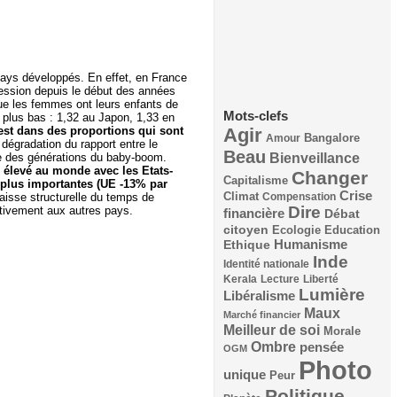
 pays développés. En effet, en France
ression depuis le début des années
ue les femmes ont leurs enfants de
Mots-clefs
 plus bas : 1,32 au Japon, 1,33 en
l’est dans des proportions qui sont
Agir
Bangalore
Amour
 dégradation du rapport entre le
Beau
Bienveillance
te des générations du baby-boom.
us élevé au monde avec les Etats-
Changer
Capitalisme
 plus importantes (UE -13% par
Crise
Climat
aisse structurelle du temps de
Compensation
Dire
tivement aux autres pays.
financière
Débat
citoyen
Ecologie
Education
Humanisme
Ethique
Inde
Identité nationale
Kerala
Lecture
Liberté
Lumière
Libéralisme
Maux
Marché financier
Meilleur de soi
Morale
Ombre
pensée
OGM
Photo
unique
Peur
Politique