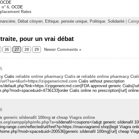
 OCDE
 n° 6
, OCDE
eplacement Rates
inancière
,
Débat citoyen
,
Ethique
,
pensée unique
,
Politique
,
Solidarité
| Categ
raite, pour un vrai débat
26
27
28
29
Newer Comments »
15
cy Cialis
reliable online pharmacy Cialis
or
reliable online pharmacy Cial
g/url?sa=t&url=https://zipgenericmd.com
Cialis without prescription
des/default.php?link=https://zipgenericmd.com]FDA approved generic Cialis[/ur
e.php?mod=space&uid=4736133]order Cialis online no prescription[/url] onlin
56
rs
generic sildenafil 100mg
or
cheap Viagra online
is.org/xampp/phpinfo.php?a=
sildenafil+coupons</a&gt generic sildenafil 1
ring-range.com/reflected/url/href?q=https://maxviagramd.shop]legit Viagra onl
/home.php?mod=space&uid=200536]generic sildenafil 100mg[/url] cheap Viagr