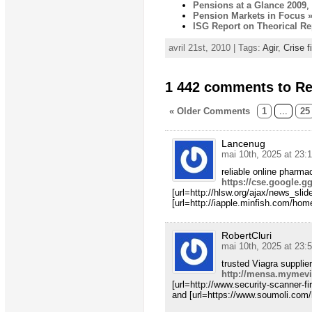
Pensions at a Glance 2009
,
Pension Markets in Focus »
ISG Report on Theorical R
avril 21st, 2010 | Tags:
Agir
,
Crise f
1 442 comments to Ret
« Older Comments
1
...
25
Lancenug
mai 10th, 2025 at 23:
reliable online pharma
https://cse.google.g
[url=http://hlsw.org/ajax/news_sli
[url=http://iapple.minfish.com/hom
RobertCluri
mai 10th, 2025 at 23:
trusted Viagra supplie
http://mensa.mymev
[url=http://www.security-scanner-fi
and [url=https://www.soumoli.com