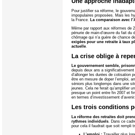
Une approche inadapt
Pour justifier sa réforme, le gouver
impopulaires proposées. Mais les hy
la France.
La comparaison avec l’A
Même par rapport aux réformes de 200
pénurie de main-d’œuvre du fait du
chômage qui n’a guère de chance de 
exigées pour une retraite à taux p
actuelle
.
La crise oblige à repe
Le gouvernement semble, prisonni
depuis deux ans a significativement 
d’allonger les durées de cotisation p
être en mesure de doper l’emploi, amé
séniors plus longtemps dans une situ
jeunes. Cela ne ferait qu’amplifier 
presque un point entre fin 2007 et f
en termes d’investissement d’avenir
Les trois conditions 
La réforme des retraites doit pren
rythmes individuels
. Dans ce cadre
pour cela il faudrait que soit rempli t
L’emploi :
Travailler plus lo