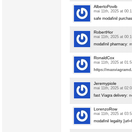
AlbertoPovib
mai 11th, 2025 at 00:1
safe modafinil purcha
RobertHor
mai 11th, 2025 at 00:1
modafinil pharmacy:
m
RonaldCox
mai 11th, 2025 at 01:5
https://maxviagramd
Jeremypiole
mai 11th, 2025 at 02:0
fast Viagra delivery:
n
LorenzoRow
mai 11th, 2025 at 03:5
modafinil legality [url