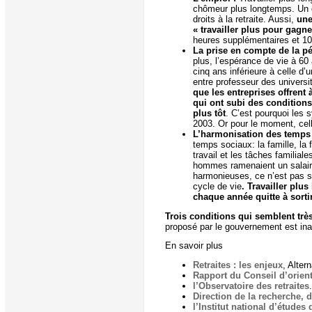
chômeur plus longtemps. Un déc
droits à la retraite. Aussi,
une
« travailler plus pour gagne
heures supplémentaires et 10
La prise en compte de la pé
plus, l’espérance de vie à 60 
cinq ans inférieure à celle d’
entre professeur des universi
que les entreprises offrent 
qui ont subi des conditions 
plus tôt
. C’est pourquoi les 
2003. Or pour le moment, cell
L’harmonisation des temps
temps sociaux: la famille, la 
travail et les tâches familial
hommes ramenaient un salaire
harmonieuses, ce n’est pas se
cycle de vie
. Travailler plu
chaque année quitte à sortir
Trois conditions qui semblent tr
proposé par le gouvernement est ina
En savoir plus
Retraites : les enjeux
, Alte
Rapport du Conseil d’orient
l’Observatoire des retraites
.
Direction de la recherche, d
l’Institut national d’étude