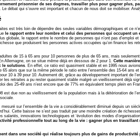
rnement prisonnier de ses dogmes, travailler plus pour gagner plus, p
. Le débat qui s’ouvre est important et chacun de nous doit se mobiliser. Anal
é
ites est très loin de dépendre des seules variables démographiques et ce n’es
que
le rapport entre leur nombre et celui des personnes qui occupent un
us globale, le rapport entre le nombre de personnes qui n’ont pas d’emploi et c
 richesse que produisent les personnes actives occupées qu’on finance les ret
adultes de 15 à 65 ans pour 10 personnes de plus de 65 ans, mais seulement
. En Allemagne, on se situe même déjà en dessous de 2 pour 1.
Cette manière
 le solutions
. En effet, ce ratio est quasiment stable et en 1995 nous avio
e 65 alors que sur la même période le ratio entre l’ensemble des 15-64 ans et
ur 10 à 39 pour 10. Autrement dit, grâce au développement important de l’emp
r les retraites a pu rester quasiment stable malgré un vieillissement déjà sign
ploi des 25-49 ans n’est encore que de 77% en équivalent temps plein en Fra
8 est due non au vieillissement de la population mais à la détérioration de l’
sociale.
vail mesuré sur l’ensemble de la vie a considérablement diminué depuis un sièc
’hui. Cette baisse ne s’est pas traduit par une moindre création de richesses
des salariés, innovations technologiques et ‘évolution des modes d’organisatio
tivité professionnelle tout au long de la vie : gagner plus en travaillant
nt dans une société qui réalise toujours plus de gains de productivité pa