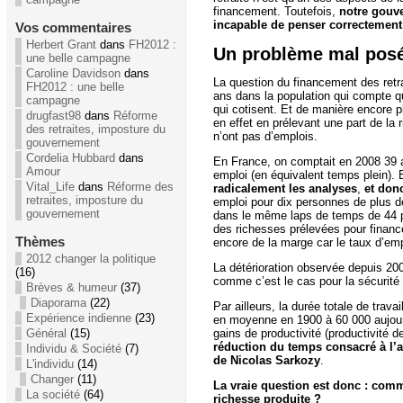
financement. Toutefois,
notre gouve
incapable de penser correctement
Vos commentaires
Herbert Grant
dans
FH2012 :
Un problème mal pos
une belle campagne
Caroline Davidson
dans
La question du financement des retra
FH2012 : une belle
ans dans la population qui compte 
campagne
qui cotisent. Et de manière encore pl
drugfast98
dans
Réforme
en effet en prélevant une part de la
des retraites, imposture du
n’ont pas d’emplois.
gouvernement
Cordelia Hubbard
dans
En France, on comptait en 2008 39 
Amour
emploi (en équivalent temps plein)
Vital_Life
dans
Réforme des
radicalement les analyses
,
et donc
retraites, imposture du
emploi pour dix personnes de plus d
gouvernement
dans le même laps de temps de 44 po
des richesses prélevées pour finance
Thèmes
encore de la marge car le taux d’em
2012 changer la politique
La détérioration observée depuis 200
(16)
comme c’est le cas pour la sécurité 
Brèves & humeur
(37)
Diaporama
(22)
Par ailleurs, la durée totale de tra
Expérience indienne
(23)
en moyenne en 1900 à 60 000 aujourd
gains de productivité (productivité 
Général
(15)
réduction du temps consacré à l’ac
Individu & Société
(7)
de Nicolas Sarkozy
.
L'individu
(14)
Changer
(11)
La vraie question est donc : comme
La société
(64)
richesse produite ?