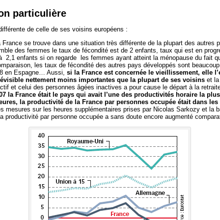
on particulière
différente de celle de ses voisins européens :
 France se trouve dans une situation très différente de la plupart des autres
emble des femmes le taux de fécondité est de 2 enfants, taux qui est en prog
 2,1 enfants si on regarde les femmes ayant atteint la ménopause du fait q
 comparaison, les taux de fécondité des autres pays développés sont beaucoup
1,38 en Espagne… Aussi,
si la France est concernée le vieillissement, elle 
prévisible nettement moins importantes que la plupart de ses voisins
et la
if et celui des personnes âgées inactives a pour cause le départ à la retrai
07 la France était le pays qui avait l’une des productivités horaire la pl
ures, la productivité de la France par personnes occupée était dans les
es mesures sur les heures supplémentaires prises par Nicolas Sarkozy et la b
, la productivité par personne occupée a sans doute encore augmenté compara