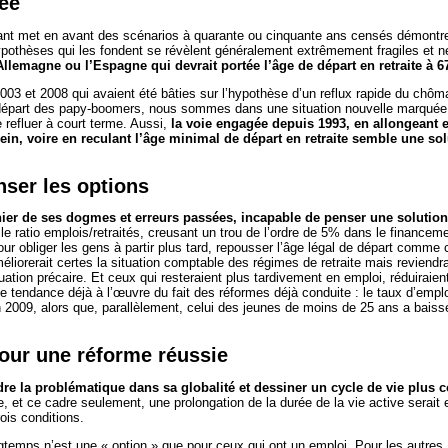
ée
nant met en avant des scénarios à quarante ou cinquante ans censés démontrer
pothèses qui les fondent se révèlent généralement extrêmement fragiles et ne
llemagne ou l’Espagne qui devrait portée l’âge de départ en retraite à 6
3 et 2008 qui avaient été bâties sur l’hypothèse d’un reflux rapide du chômag
 départ des papy-boomers, nous sommes dans une situation nouvelle marquée
refluer à court terme. Aussi,
la voie engagée depuis 1993, en allongeant e
lein, voire en reculant l’âge minimal de départ en retraite semble une sol
nser les options
er de ses dogmes et erreurs passées, incapable de penser une solution
le ratio emplois/retraités, creusant un trou de l’ordre de 5% dans le financeme
our obliger les gens à partir plus tard, repousser l’âge légal de départ comme
liorerait certes la situation comptable des régimes de retraite mais reviendra
ation précaire. Et ceux qui resteraient plus tardivement en emploi, réduiraien
une tendance déjà à l’œuvre du fait des réformes déjà conduite : le taux d’em
in 2009, alors que, parallèlement, celui des jeunes de moins de 25 ans a baiss
.
pour une réforme réussie
dre la problématique dans sa globalité et dessiner un cycle de vie plus c
, et ce cadre seulement, une prolongation de la durée de la vie active serait
rois conditions.
ngtemps n’est une « option » que pour ceux qui ont un emploi. Pour les autres,