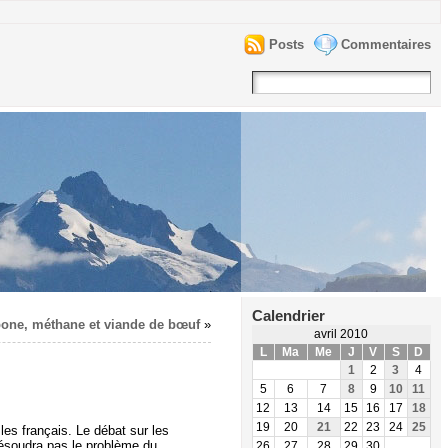
Posts
Commentaires
Calendrier
one, méthane et viande de bœuf
»
avril 2010
L
Ma
Me
J
V
S
D
1
2
3
4
5
6
7
8
9
10
11
12
13
14
15
16
17
18
19
20
21
22
23
24
25
les français. Le débat sur les
résoudra pas le problème du
26
27
28
29
30