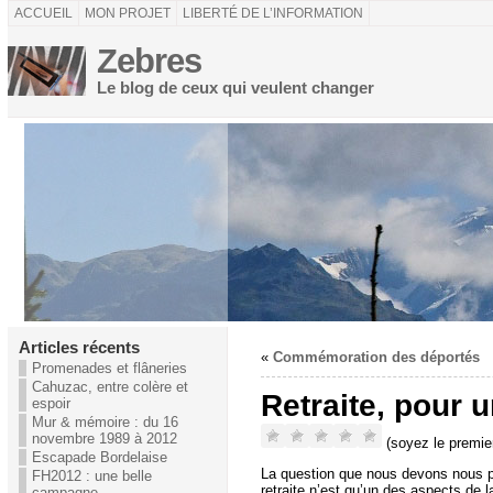
ACCUEIL
MON PROJET
LIBERTÉ DE L’INFORMATION
Zebres
Le blog de ceux qui veulent changer
Articles récents
«
Commémoration des déportés
Promenades et flâneries
Cahuzac, entre colère et
Retraite, pour u
espoir
Mur & mémoire : du 16
novembre 1989 à 2012
(soyez le premier
Escapade Bordelaise
La question que nous devons nous pos
FH2012 : une belle
retraite n’est qu’un des aspects de
campagne