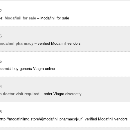
2
se:
Modafinil for sale
– Modafinil for sale
6
odafinil pharmacy
– verified Modafinil vendors
6
.com/#
buy generic Viagra online
4
o doctor visit required
– order Viagra discreetly
8
=http://modafinilmd.store/#]modafinil pharmacy[/url] verified Modafinil vendors