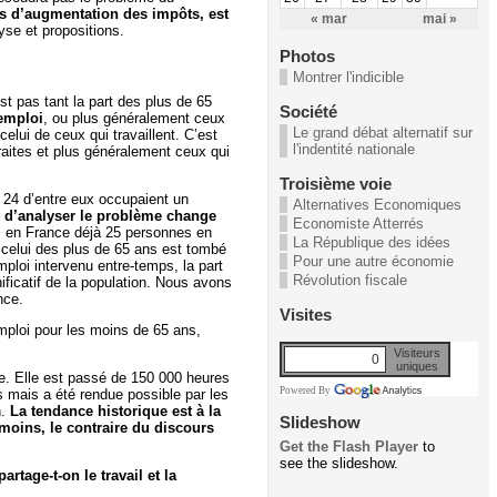
as d’augmentation des impôts, est
« mar
mai »
yse et propositions.
Photos
Montrer l'indicible
t pas tant la part des plus de 65
Société
 emploi
, ou plus généralement ceux
Le grand débat alternatif sur
elui de ceux qui travaillent. C’est
l'indentité nationale
raites et plus généralement ceux qui
Troisième voie
 24 d’entre eux occupaient un
Alternatives Economiques
 d’analyser le problème change
Economiste Atterrés
ns en France déjà 25 personnes en
La République des idées
 celui des plus de 65 ans est tombé
Pour une autre économie
loi intervenu entre-temps, la part
Révolution fiscale
ificatif de la population. Nous avons
nce.
Visites
emploi pour les moins de 65 ans,
Visiteurs
0
uniques
le. Elle est passé de 150 000 heures
Powered By
 mais a été rendue possible par les
n.
La tendance historique est à la
Slideshow
 moins, le contraire du discours
Get the Flash Player
to
see the slideshow.
rtage-t-on le travail et la