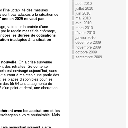
août 2010
juillet 2010
 l’inéluctabilité des mesures
juin 2010
 sont pas adaptés à la situation de
mai 2010
7 ans en 2029 ne vaut pas
.
avril 2010
e, voire sur la crainte d’une
mars 2010
 par le regain massif de chômage,
février 2010
ncore les durées de cotisations
janvier 2010
ution inadaptée à la situation
décembre 2009
novembre 2009
octobre 2009
septembre 2009
 nouvelle
. Or la crise survenue
nt des retraites. Se contenter
 cela est envisagé aujourd’hui, sans
it surtout à maintenir une partie des
t les places disponibles pour les
ploi des 55-64 ans a augmenté de
é d’un point et demi, une aberration
ohérent avec les aspirations et les
 envisageable voire souhaitable. Mais
 cela reviendrait souvent à être