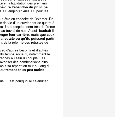
é et la liquidation des premiers
t-à-dire l’abandon du principe
00 000 emplois : 400 000 pour les
faut être en capacité de l’exercer. De
ce de vie d’un ouvrier est de quatre à
cu. La perception sera très différente
au travail de nuit. Aussi,
faudrait-il
longer leur carrière, mais que ceux
a retraite ou qu’ils puissent partir
nt de la réforme des retraites de
 avec d’autres besoins et d’autres
érents temps sociaux, notamment le
 tâches au sein du couple : les
favoriser des combinaisons plus
ais sa répartition tout au long du
re autrement et un peu moins
tuel. C’est pourquoi le calendrier