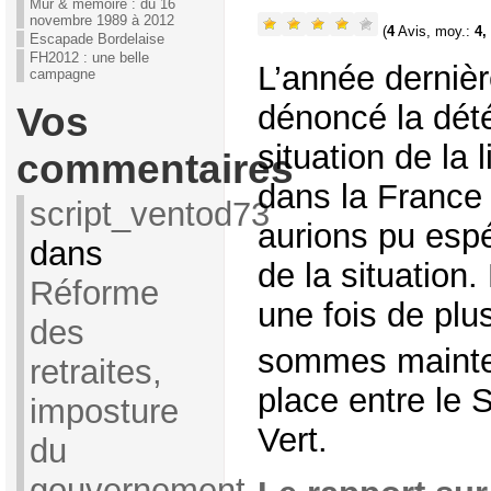
Mur & mémoire : du 16
novembre 1989 à 2012
(
4
Avis, moy.:
4,
Escapade Bordelaise
FH2012 : une belle
L’année derniè
campagne
dénoncé la dété
Vos
situation de la 
commentaires
dans la France
script_ventod73
aurions pu esp
dans
de la situation
Réforme
une fois de plu
des
sommes mainte
retraites,
place entre le 
imposture
Vert.
du
gouvernement