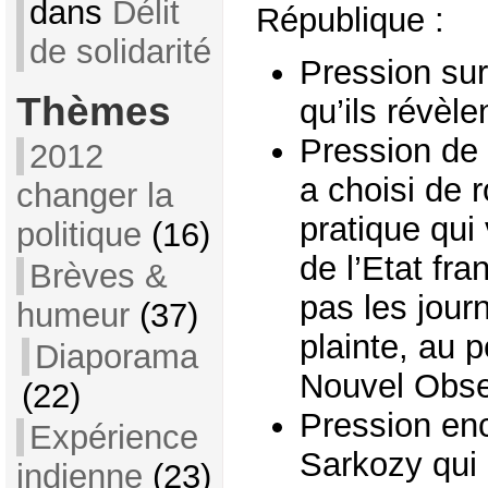
dans
Délit
République :
de solidarité
Pression sur
Thèmes
qu’ils révèle
Pression de 
2012
a choisi de 
changer la
pratique qui
politique
(16)
de l’Etat fr
Brèves &
pas les journ
humeur
(37)
plainte, au 
Diaporama
Nouvel Obse
(22)
Pression en
Expérience
Sarkozy qui 
indienne
(23)