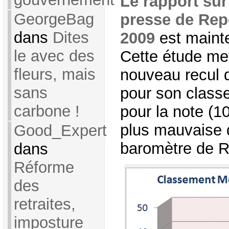
Le rapport sur 
GeorgeBag
presse de Rep
dans
Dites
2009
est mainte
le avec des
Cette étude me
fleurs, mais
nouveau recul d
sans
pour son class
carbone !
pour la note (10
plus mauvaise d
Good_Expert
baromètre de 
dans
Réforme
des
retraites,
imposture