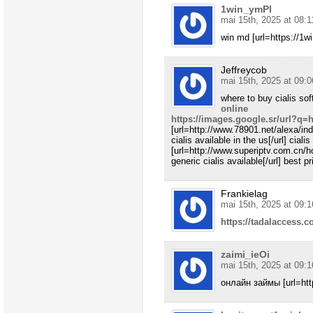
1win_ymPl
mai 15th, 2025 at 08:1
win md [url=https://1wi
Jeffreycob
mai 15th, 2025 at 09:0
where to buy cialis so
online
https://images.google.sr/url?q=h
[url=http://www.78901.net/alexa/in
cialis available in the us[/url] ciali
[url=http://www.superiptv.com.cn
generic cialis available[/url] best pri
Frankielag
mai 15th, 2025 at 09:1
https://tadalaccess.c
zaimi_ieOi
mai 15th, 2025 at 09:1
онлайн займы [url=https