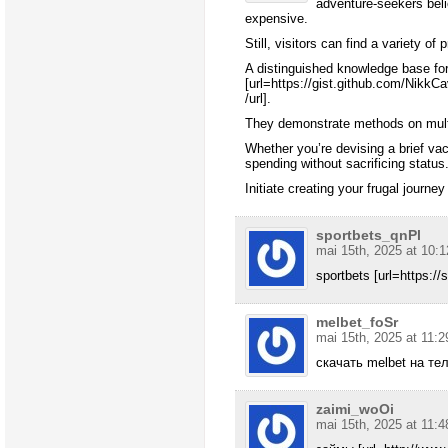
adventure-seekers beli
expensive.
Still, visitors can find a variety of 
A distinguished knowledge base for
[url=https://gist.github.com/Nik
/url].
They demonstrate methods on multip
Whether you’re devising a brief va
spending without sacrificing status
Initiate creating your frugal journey
sportbets_qnPl
mai 15th, 2025 at 10:1
sportbets [url=https://s
melbet_foSr
mai 15th, 2025 at 11:2
скачать melbet на тел
zaimi_woOi
mai 15th, 2025 at 11:4