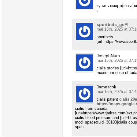
купить смартфоны [url=
.
sportbets_gsPl
mai 15th, 2025 at 07:1
sportbets
[url=https://www.sportb
JosephNum
mai 15th, 2025 at 07:1
cialis stories [url=htt
maximum dose of tadal
Jamescok
mai 15th, 2025 at 07:4
cialis patent
cialis 20
https://maps.google.
cialis from canada
[url=https://www.tjarksa.com/ext.ph
cialis blood pressure and [url=htt
mod=space&uid=30103]cialis coupon
span