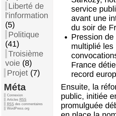
Liberté de
service publ
l'information
avant une in
(5)
du soir de F
Politique
Pression de l
(41)
multiplié le
Troisième
convocations
voie
(8)
France détie
Projet
(7)
record europ
Méta
Ensuite, la réf
public, initiée 
Connexion
Articles
RSS
promulguée déb
RSS
des commentaires
WordPress.org
en place la nom