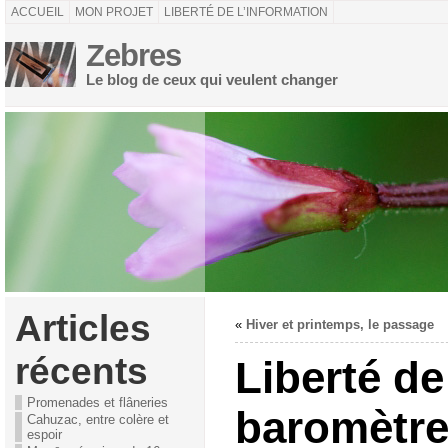
ACCUEIL
MON PROJET
LIBERTÉ DE L’INFORMATION
Zebres
Le blog de ceux qui veulent changer
Articles
«
Hiver et printemps, le passage
récents
Liberté de
Promenades et flâneries
baromètre
Cahuzac, entre colère et
espoir