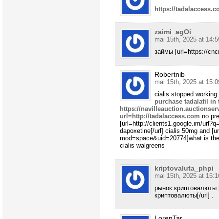
https://tadalaccess.c
zaimi_agOi
mai 15th, 2025 at 14:5
займы [url=https://cncn
Robertnib
mai 15th, 2025 at 15:0
cialis stopped working
purchase tadalafil in 
https://navilleauction.auctionser
url=http://tadalaccess.com
no pre
[url=http://clients1.google.im/url?q
dapoxetine[/url] cialis 50mg and [
mod=space&uid=20774]what is the di
cialis walgreens
kriptovaluta_phpi
mai 15th, 2025 at 15:1
рынок криптовалюты [
криптовалюты[/url] .
LorenTar