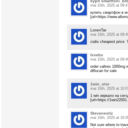
kypit smartfoni_b
mai 15th, 2025 at 09:4
купить смартфон в и
[url=https://www.alloma
LorenTar
mai 15th, 2025 at 09:4
cialis cheapest price:
Ixvebs
mai 15th, 2025 at 09:4
order valtrex 1000mg w
diflucan for sale
1win_otsr
mai 15th, 2025 at 10:0
1 win зеркало на сег
[url=https://1win22001.r
Stevenextiz
mai 15th, 2025 at 10:0
Not sure where to trav