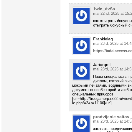
1win_dvSn
mai 22nd, 2025 at 15:
как отыграть бонусный 
отыграть бонусный счет
Frankielag
mai 23rd, 2025 at 14:4
https://tadalaccess.c
Jariorqml
mai 23rd, 2025 at 14:5
Наши специалисты пр
диплом, который вып
мокрыми печатями, водяными зн
документ способен пройти любые
специальных приборов.
[url=http://truegamerp.rx22.ru/vie
ic.phpf=2&t=11106[/url]
prodvijenie saitov
mai 23rd, 2025 at 14:5
заказать продвижение 