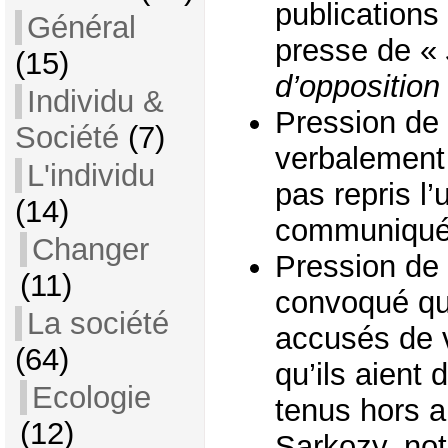
publications
Général
presse de «
(15)
d’opposition
Individu &
Pression de 
Société
(7)
verbalement 
L'individu
pas repris l
(14)
communiqué
Changer
Pression de 
(11)
convoqué qua
La société
accusés de v
(64)
qu’ils aient 
Ecologie
tenus hors a
(12)
Sarkozy, no