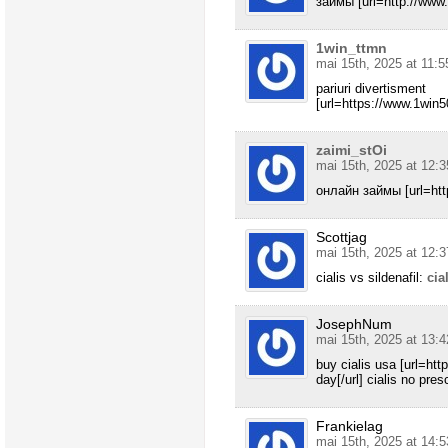
займы [url=http://www.
1win_ttmn
mai 15th, 2025 at 11:5
pariuri divertisment
[url=https://www.1win50
zaimi_stOi
mai 15th, 2025 at 12:3
онлайн займы [url=https
Scottjag
mai 15th, 2025 at 12:3
cialis vs sildenafil:
cia
JosephNum
mai 15th, 2025 at 13:4
buy cialis usa [url=ht
day[/url] cialis no pres
Frankielag
mai 15th, 2025 at 14:5