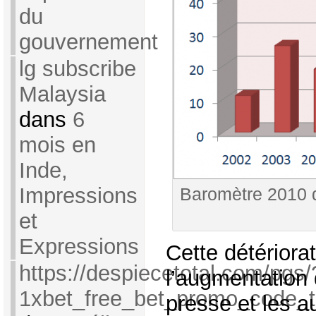
du
gouvernement
lg subscribe
Malaysia
dans
6
mois en
Inde,
Impressions
Baromètre 2010 de
et
Expressions
Cette détériora
https://despiecetotal.com/pgs/
l’augmentation 
1xbet_free_bet_promo_code_
presse et les au