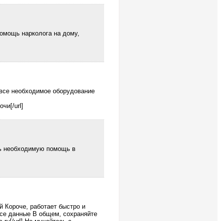
помощь нарколога на дому,
 все необходимое оборудование
чи[/url]
ть необходимую помощь в
й Короче, работает быстро и
се данные В общем, сохраняйте