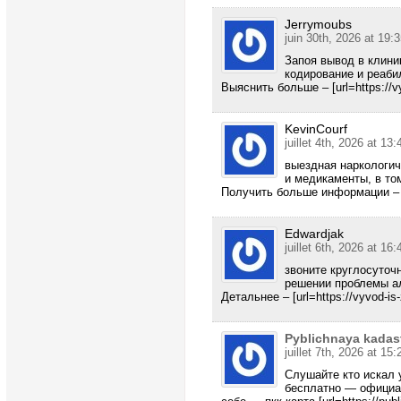
Jerrymoubs
juin 30th, 2026 at 19:
Запоя вывод в клини
кодирование и реаби
Выяснить больше – [url=https://vy
KevinCourf
juillet 4th, 2026 at 13:
выездная наркологич
и медикаменты, в то
Получить больше информации – [ur
Edwardjak
juillet 6th, 2026 at 16:
звоните круглосуточ
решении проблемы ал
Детальнее – [url=https://vyvod-is
Pyblichnaya kadas
juillet 7th, 2026 at 15:
Слушайте кто искал 
бесплатно — официа