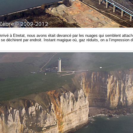
Arrivé à Etretat, nous avons était devancé par les nuages qui semblent attaché
 se déchirent par endroit. Instant magique où, gaz réduits, on a l’impression de 