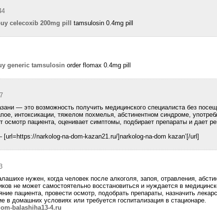
44
uy celecoxib 200mg pill
tamsulosin 0.4mg pill
uy generic tamsulosin
order flomax 0.4mg pill
57
азани — это возможность получить медицинского специалиста без посещ
пое, интоксикации, тяжелом похмелья, абстинентном синдроме, употребл
ит осмотр пациента, оценивает симптомы, подбирает препараты и дает 
url=https://narkolog-na-dom-kazan21.ru/]narkolog-na-dom kazan’[/url]
3
алашихе нужен, когда человек после алкоголя, запоя, отравления, абсти
иков не может самостоятельно восстановиться и нуждается в медицинс
яние пациента, провести осмотр, подобрать препараты, назначить лекарс
е в домашних условиях или требуется госпитализация в стационаре.
dom-balashiha13-4.ru