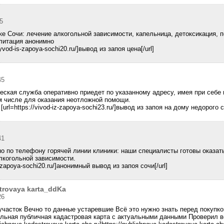
35
ке Сочи: лечение алкогольной зависимости, капельница, детоксикация, 
литация анонимно
vod-is-zapoya-sochi20.ru/]вывод из запоя цена[/url]
45
еская служба оперативно приедет по указанному адресу, имея при себе
м числе для оказания неотложной помощи.
l=https://vivod-iz-zapoya-sochi23.ru/]вывод из запоя на дому недорого со
41
но по телефону горячей линии клиники: наши специалисты готовы оказа
когольной зависимости.
-zapoya-sochi20.ru/]анонимный вывод из запоя сочи[/url]
trovaya karta_ddKa
26
участок Вечно то данные устаревшие Всё это нужно знать перед покупко
льная публичная кадастровая карта с актуальными данными Проверил в