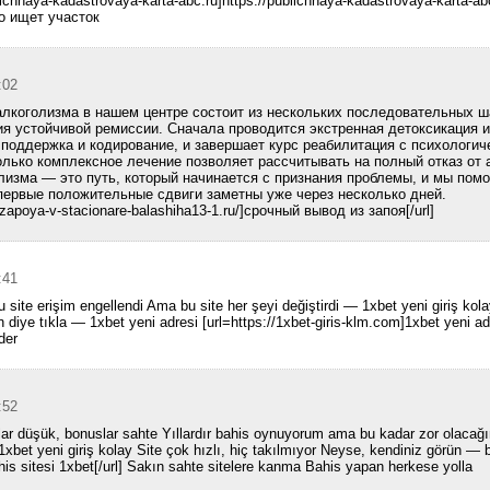
lichnaya-kadastrovaya-karta-abc.ru]https://publichnaya-kadastrovaya-karta-ab
о ищет участок
:02
лкоголизма в нашем центре состоит из нескольких последовательных ша
я устойчивой ремиссии. Сначала проводится экстренная детоксикация и
поддержка и кодирование, и завершает курс реабилитация с психологич
олько комплексное лечение позволяет рассчитывать на полный отказ от
лизма — это путь, который начинается с признания проблемы, и мы помо
первые положительные сдвиги заметны уже через несколько дней.
-zapoya-v-stacionare-balashiha13-1.ru/]срочный вывод из запоя[/url]
:41
site erişim engellendi Ama bu site her şeyi değiştirdi — 1xbet yeni giriş kolay
diye tıkla — 1xbet yeni adresi [url=https://1xbet-giris-klm.com]1xbet yeni adr
der
:52
nlar düşük, bonuslar sahte Yıllardır bahis oynuyorum ama bu kadar zor ola
1xbet yeni giriş kolay Site çok hızlı, hiç takılmıyor Neyse, kendiniz görün — b
ahis sitesi 1xbet[/url] Sakın sahte sitelere kanma Bahis yapan herkese yolla