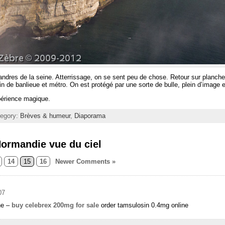
andres de la seine. Atterrissage, on se sent peu de chose. Retour sur planc
rain de banlieue et métro. On est protégé par une sorte de bulle, plein d’image 
périence magique.
tegory:
Brèves & humeur
,
Diaporama
ormandie vue du ciel
14
15
16
Newer Comments »
07
ne –
buy celebrex 200mg for sale
order tamsulosin 0.4mg online