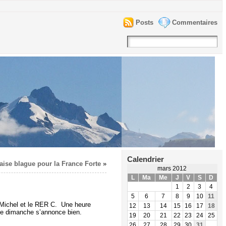
Posts
Commentaires
Calendrier
aise blague pour la France Forte
»
mars 2012
L
Ma
Me
J
V
S
D
1
2
3
4
5
6
7
8
9
10
11
t Michel et le RER C. Une heure
12
13
14
15
16
17
18
, le dimanche s’annonce bien.
19
20
21
22
23
24
25
26
27
28
29
30
31