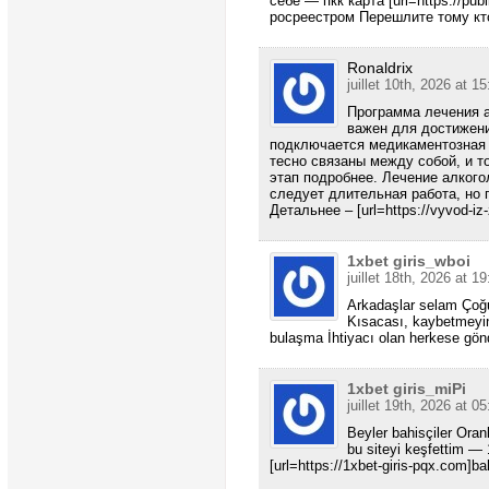
себе — пкк карта [url=https://pub
росреестром Перешлите тому кт
Ronaldrix
juillet 10th, 2026 at 15
Программа лечения а
важен для достижени
подключается медикаментозная 
тесно связаны между собой, и т
этап подробнее. Лечение алкого
следует длительная работа, но 
Детальнее – [url=https://vyvod-iz
1xbet giris_wboi
juillet 18th, 2026 at 19
Arkadaşlar selam Çoğu 
Kısacası, kaybetmeyin 
bulaşma İhtiyacı olan herkese gön
1xbet giris_miPi
juillet 19th, 2026 at 05
Beyler bahisçiler Ora
bu siteyi keşfettim — 
[url=https://1xbet-giris-pqx.com]b