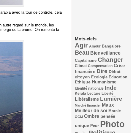
arabia avec la tour de contrôle, cela
 autre regard sur le monde, les
e émerge de la brume. On remonte la
Mots-clefs
Agir
Bangalore
Amour
Beau
Bienveillance
Changer
Capitalisme
Crise
Climat
Compensation
Dire
financière
Débat
citoyen
Ecologie
Education
Humanisme
Ethique
Inde
Identité nationale
Kerala
Lecture
Liberté
Lumière
Libéralisme
Maux
Marché financier
Meilleur de soi
Morale
Ombre
pensée
OGM
Photo
unique
Peur
Politique