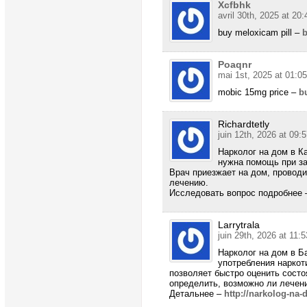
Xcfbhk
avril 30th, 2025 at 20:
buy meloxicam pill –
b
Poaqnr
mai 1st, 2025 at 01:05
mobic 15mg price –
b
Richardtetly
juin 12th, 2026 at 09:
Нарколог на дом в К
нужна помощь при за
Врач приезжает на дом, провод
лечению.
Исследовать вопрос подробнее – [
Larrytrala
juin 29th, 2026 at 11:5
Нарколог на дом в Б
употребления наркот
позволяет быстро оценить состо
определить, возможно ли лечени
Детальнее –
http://narkolog-na-