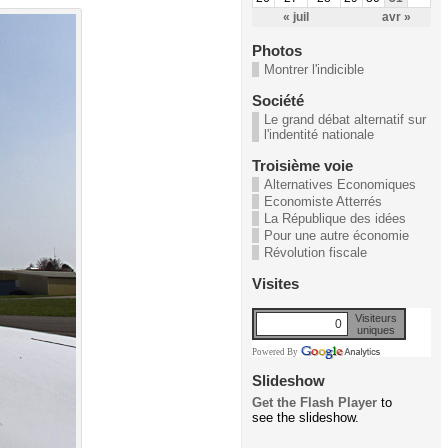
« juil
avr »
Photos
Montrer l'indicible
Société
Le grand débat alternatif sur
l'indentité nationale
Troisième voie
Alternatives Economiques
Economiste Atterrés
La République des idées
Pour une autre économie
Révolution fiscale
Visites
Visiteurs
0
uniques
Powered By
Slideshow
Get the Flash Player
to
see the slideshow.