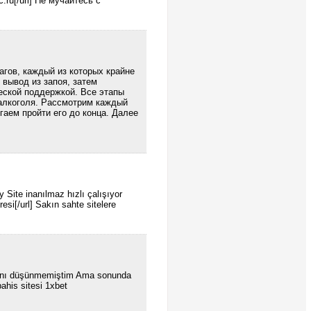
c.ru[/url] Не мучайтесь с
гов, каждый из которых крайне
 вывод из запоя, затем
еской поддержкой. Все этапы
 алкоголя. Рассмотрим каждый
гаем пройти его до конца. Далее
 Site inanılmaz hızlı çalışıyor
esi[/url] Sakın sahte sitelere
cağını düşünmemiştim Ama sonunda
ahis sitesi 1xbet