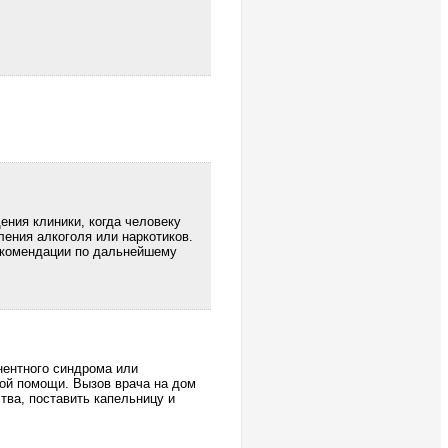
ения клиники, когда человеку
ения алкоголя или наркотиков.
рекомендации по дальнейшему
нентного синдрома или
кой помощи. Вызов врача на дом
тва, поставить капельницу и