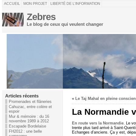
ACCUEIL
MON PROJET
LIBERTÉ DE L’INFORMATION
Zebres
Le blog de ceux qui veulent changer
Articles récents
«
Le Taj Mahal en pleine conscien
Promenades et flâneries
Cahuzac, entre colère et
La Normandie v
espoir
Mur & mémoire : du 16
novembre 1989 à 2012
En route vers la Normandie
. Le v
Escapade Bordelaise
trente plus tard arrivé à Saint-Quent
FH2012 : une belle
Echanges d’anciens. Ça y est, dépar
campagne