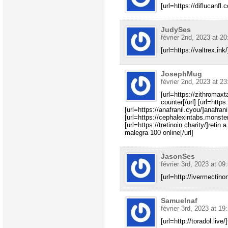
[url=https://diflucanfl
JudySes
février 2nd, 2023 at 20
[url=https://valtrex.ink/
JosephMug
février 2nd, 2023 at 23
[url=https://zithromax
counter[/url] [url=https
[url=https://anafranil.cyou/]anafrani
[url=https://cephalexintabs.monster
[url=https://tretinoin.charity/]retin
malegra 100 online[/url]
JasonSes
février 3rd, 2023 at 09
[url=http://ivermectino
Samuelnaf
février 3rd, 2023 at 19
[url=http://toradol.live/