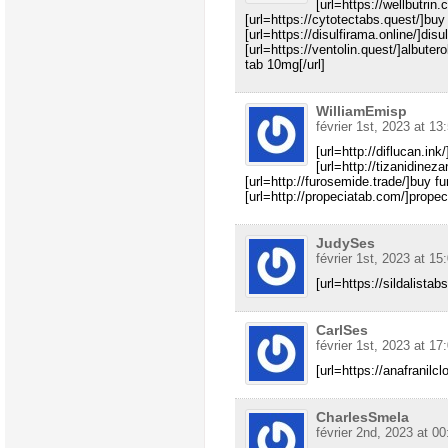
[url=https://wellbutrin.
[url=https://cytotectabs.quest/]buy 
[url=https://disulfirama.online/]dis
[url=https://ventolin.quest/]albuterol
tab 10mg[/url]
WilliamEmisp
février 1st, 2023 at 13
[url=http://diflucan.ink
[url=http://tizanidinez
[url=http://furosemide.trade/]buy f
[url=http://propeciatab.com/]propeci
JudySes
février 1st, 2023 at 15
[url=https://sildalistab
CarlSes
février 1st, 2023 at 17
[url=https://anafranilcl
CharlesSmela
février 2nd, 2023 at 00