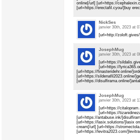
online[/url] [url=https://cephalexin.
[url=https://erectafil.cyou/]buy erect
NickSes
janvier 30th, 2023 at 0
[url=http://zoloft.gives/
JosephMug
janvier 30th, 2023 at 0
[url=https://sildalis.gi
[url=https://lyrica365.on
[url=https://finasteridehr.online/]or
[url=https://sildenafil2023.online/]
[url=https://disulfirama.online/]anta
JosephMug
janvier 30th, 2023 at 1
[url=https://citalopram
[url=https://tizanidinez
[url=https://antabuse.ink/]disulfiram
[url=https://lasix.solutions/]lasix on
cream[/url] [url=https://stromectola
[url=https://levitra2023.com/]levitra