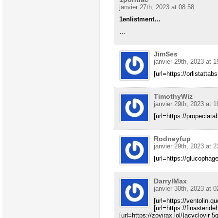
janvier 27th, 2023 at 08:58
1enlistment…
…
JimSes
janvier 29th, 2023 at 1
[url=https://orlistattab
TimothyWiz
janvier 29th, 2023 at 1
[url=https://propeciatab
Rodneyfup
janvier 29th, 2023 at 2
[url=https://glucophage
DarrylMax
janvier 30th, 2023 at 0
[url=https://ventolin.qu
[url=https://finasteride
[url=https://zovirax.lol/]acyclovir 5g