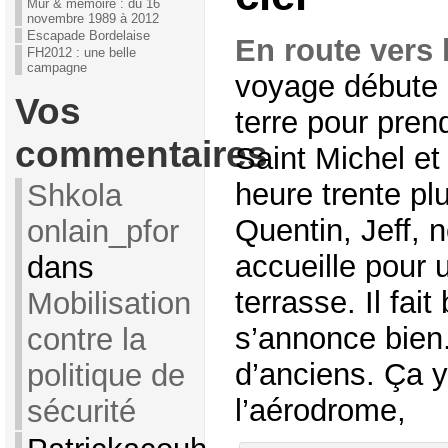
Mur & mémoire : du 16
novembre 1989 à 2012
Escapade Bordelaise
En route vers
FH2012 : une belle
campagne
voyage débute 
Vos
terre pour pren
commentaires
Saint Michel e
heure trente plu
Shkola
Quentin, Jeff, n
onlain_pfor
accueille pour 
dans
terrasse. Il fai
Mobilisation
s’annonce bien
contre la
d’anciens. Ça y
politique de
l’aérodrome,
sécurité