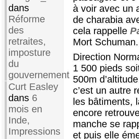
dans
à voir avec un 
Réforme
de charabia ave
des
cela rappelle
P
retraites,
Mort Schuman.
imposture
Direction Norm
du
1 500 pieds soi
gouvernement
500m d’altitude
Curt Easley
c’est un autre 
dans
6
les bâtiments, l
mois en
encore retrouve
Inde,
manche se rapp
Impressions
et puis elle ém