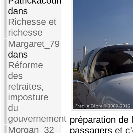
Patrickacouh
dans
Richesse et
richesse
Margaret_79
dans
Réforme
des
retraites,
imposture
du
gouvernement
préparation de l
Morgan_32
passagers et c’