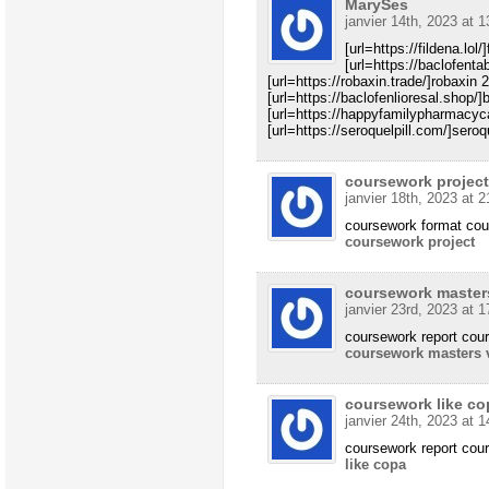
MarySes
janvier 14th, 2023 at 1
[url=https://fildena.lol/
[url=https://baclofenta
[url=https://robaxin.trade/]robaxin 
[url=https://baclofenlioresal.shop/]
[url=https://happyfamilypharmacyca
[url=https://seroquelpill.com/]seroq
coursework project
janvier 18th, 2023 at 2
coursework format cou
coursework project
coursework master
janvier 23rd, 2023 at 1
coursework report cou
coursework masters 
coursework like co
janvier 24th, 2023 at 1
coursework report cou
like copa