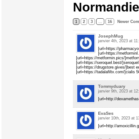
Normandie 
1
2
3
...
16
Newer Com
JosephMug
janvier 4th, 2023 at 11
[url=https://pharmacyo
[url=https://metforminl
[url=https://metformin.pics/]metfor
[url=https://seroquel.best/]seroquel
[url=https://drugstore.gives/]best 
[url=https://tadalafiltx.com/]cialis 5
Tommyduary
janvier 9th, 2023 at 12
[url=http://dexamethas
EvaSes
janvier 10th, 2023 at 1
[url=http://amoxicillin.