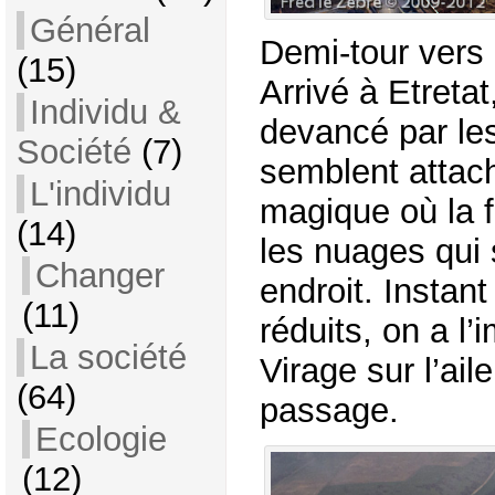
Général
Demi-tour vers 
(15)
Arrivé à Etreta
Individu &
devancé par le
Société
(7)
semblent attaché
L'individu
magique où la f
(14)
les nuages qui 
Changer
endroit. Instan
(11)
réduits, on a l’
La société
Virage sur l’ai
(64)
passage.
Ecologie
(12)