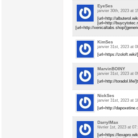
EyeSes
janvier 30th, 2023 at 1
[url=http://albuterol.wik
[url=http://buycytotec.
[url=http://xenicaltabs.shop/]gener
KimSes
janvier 31st, 2023 at 0
[url=https://zoloft.wiki/
MarvinBOINY
janvier 31st, 2023 at 0
[url=http://toradol.life/
NickSes
janvier 31st, 2023 at 1
[url=http://dapoxetine
DarrylMax
février 1st, 2023 at 07
[url=https://lexapro.wik