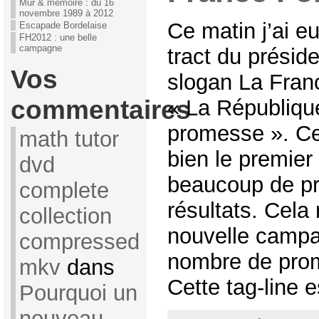
Mur & mémoire : du 16
novembre 1989 à 2012
Ce matin j’ai e
Escapade Bordelaise
FH2012 : une belle
campagne
tract du présid
Vos
slogan La France
commentaires
« La Républiqu
promesse ». C
math tutor
bien le premier
dvd
beaucoup de p
complete
résultats. Cela
collection
nouvelle campa
compressed
nombre de pro
mkv
dans
Cette tag-line es
Pourquoi un
nouveau