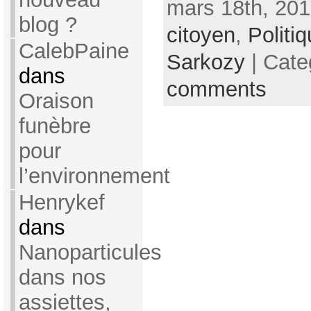
mars 18th, 201
blog ?
citoyen
,
Politi
CalebPaine
Sarkozy
| Cate
dans
comments
Oraison
funèbre
pour
l’environnement
Henrykef
dans
Nanoparticules
dans nos
assiettes,