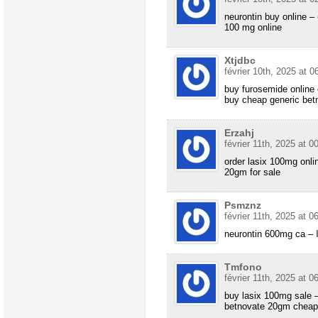
neurontin buy online –
100 mg online
Xtjdbc
février 10th, 2025 at 0
buy furosemide online 
buy cheap generic bet
Erzahj
février 11th, 2025 at 0
order lasix 100mg onl
20gm for sale
Psmznz
février 11th, 2025 at 0
neurontin 600mg ca –
Tmfono
février 11th, 2025 at 0
buy lasix 100mg sale 
betnovate 20gm cheap