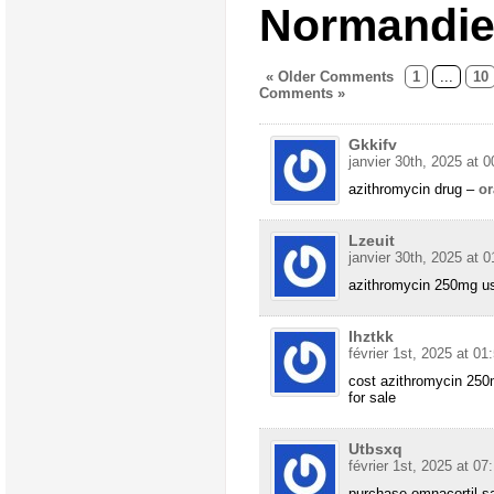
Normandie 
« Older Comments
1
...
10
Comments »
Gkkifv
janvier 30th, 2025 at 0
azithromycin drug –
or
Lzeuit
janvier 30th, 2025 at 0
azithromycin 250mg u
Ihztkk
février 1st, 2025 at 01
cost azithromycin 25
for sale
Utbsxq
février 1st, 2025 at 07
purchase omnacortil s