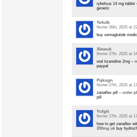
rybelsus 14 mg tablet
generic
Yefulb
février 26th, 2025 at 2
buy semaglutide medi
Xlewuk
février 27th, 2025 at 1
oral tizanidine 2mg –
m
paypal
Pqkugn
février 27th, 2025 at 1
zanaflex pill –
order p
pill
Ycfgtt
février 27th, 2025 at 1
how to get zanaflex wi
200mg uk
buy hydrochl