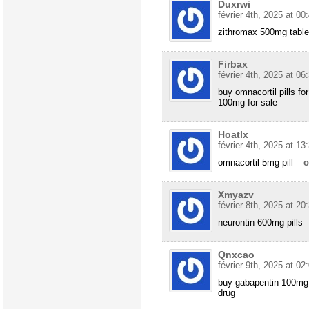
Duxrwi
février 4th, 2025 at 00
zithromax 500mg tabl
Firbax
février 4th, 2025 at 06
buy omnacortil pills fo
100mg for sale
Hoatlx
février 4th, 2025 at 13
omnacortil 5mg pill –
o
Xmyazv
février 8th, 2025 at 20
neurontin 600mg pills 
Qnxcao
février 9th, 2025 at 02
buy gabapentin 100mg
drug