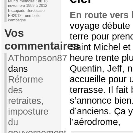
Mur & mémoire : du 16
novembre 1989 à 2012
Escapade Bordelaise
En route vers
FH2012 : une belle
campagne
voyage débute 
Vos
terre pour pren
commentaires
Saint Michel e
heure trente plu
AThompson87
Quentin, Jeff, n
dans
accueille pour 
Réforme
terrasse. Il fai
des
s’annonce bien
retraites,
d’anciens. Ça y
imposture
l’aérodrome,
du
gouvernement