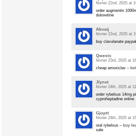
février 22nd, 2025 at 1
order augmentin 1000
duloxetine
Abvaij
février 22nd, 2025 at 1
buy clavulanate paypa
Qwestx
février 23rd, 2025 at 1
cheap amoxiclav –
ke
Jlynst
février 24th, 2025 at 1
order rybelsus 14mg pi
cyproheptadine online
Gjoptt
février 24th, 2025 at 1
oral rybelsus –
buy lev
sale