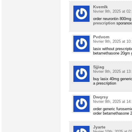
Kvemlk
février 9th, 2025 at 02
order neurontin 800mg 
prescription
sporanox
Pvdvom
février 9th, 2025 at 10
lasix without prescript
betamethasone 20gm g
Sjjiag
février 9th, 2025 at 13
buy lasix 40mg generi
a prescription
Dwqrsy
février 9th, 2025 at 14
order generic furosem
order betamethasone 2
Jyarte
février 10th, 2025 at 0