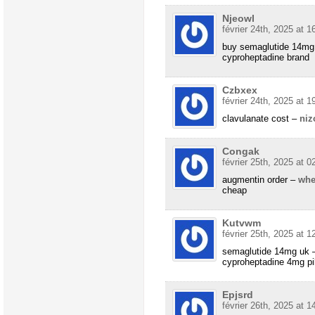
Njeowl
février 24th, 2025 at 1
buy semaglutide 14mg
cyproheptadine brand
Czbxex
février 24th, 2025 at 1
clavulanate cost –
niz
Congak
février 25th, 2025 at 0
augmentin order –
whe
cheap
Kutvwm
février 25th, 2025 at 1
semaglutide 14mg uk
cyproheptadine 4mg pil
Epjsrd
février 26th, 2025 at 1