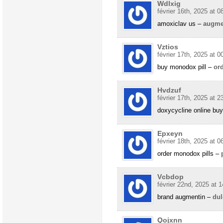
Wdlxig
février 16th, 2025 at 0
amoxiclav us –
augme
Vztios
février 17th, 2025 at 0
buy monodox pill –
or
Hvdzuf
février 17th, 2025 at 2
doxycycline online bu
Epxeyn
février 18th, 2025 at 0
order monodox pills –
Vcbdop
février 22nd, 2025 at 1
brand augmentin –
dul
Qojxnn