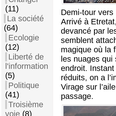
(11)
Demi-tour vers 
La société
Arrivé à Etreta
(64)
devancé par le
Ecologie
semblent attaché
(12)
magique où la f
Liberté de
les nuages qui 
l'information
endroit. Instan
(5)
réduits, on a l’
Politique
Virage sur l’ai
(41)
passage.
Troisième
voie
(8)