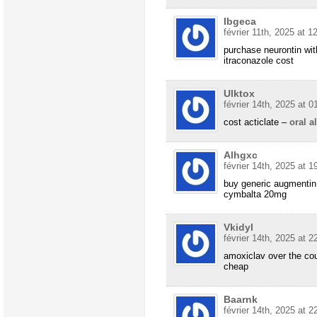
Ibgeca
février 11th, 2025 at 1
purchase neurontin wit
itraconazole cost
Ulktox
février 14th, 2025 at 0
cost acticlate –
oral a
Alhgxc
février 14th, 2025 at 1
buy generic augmentin
cymbalta 20mg
Vkidyl
février 14th, 2025 at 2
amoxiclav over the co
cheap
Baarnk
février 14th, 2025 at 2