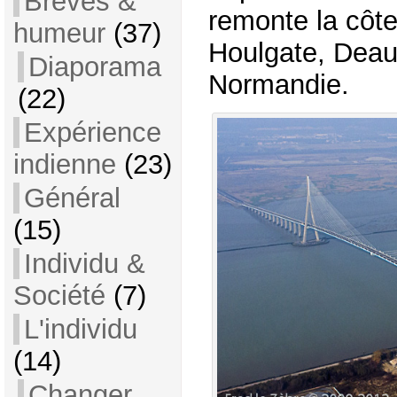
Brèves &
remonte la côt
humeur
(37)
Houlgate, Deauv
Diaporama
Normandie.
(22)
Expérience
indienne
(23)
Général
(15)
Individu &
Société
(7)
L'individu
(14)
Changer