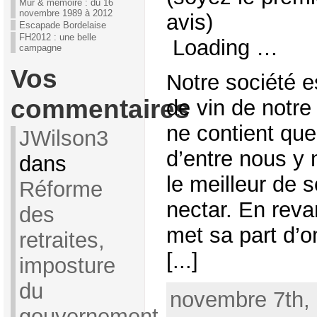
Mur & mémoire : du 16
novembre 1989 à 2012
avis)
Escapade Bordelaise
FH2012 : une belle
Loading …
campagne
Vos
Notre société 
commentaires
de vin de notre
ne contient qu
JWilson3
d’entre nous y 
dans
le meilleur de s
Réforme
nectar. En reva
des
met sa part d’o
retraites,
[...]
imposture
du
novembre 7th, 
gouvernement