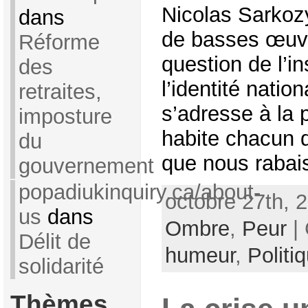
Nicolas Sarkoz
dans
de basses œuvr
Réforme
question de l’in
des
l’identité natio
retraites,
s’adresse à la 
imposture
habite chacun d
du
que nous rabaiss
gouvernement
popadiukinquiry.ca/about-
octobre 27th, 
us
dans
Ombre
,
Peur
| 
Délit de
humeur
,
Politi
solidarité
Thèmes