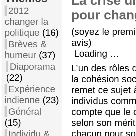
La crise u
2012
pour chang
changer la
(soyez le premi
politique
(16)
avis)
Brèves &
Loading …
humeur
(37)
Diaporama
L’un des rôles d
(22)
la cohésion soci
Expérience
remet ce sujet à
indienne
(23)
individus comm
Général
compte que le 
(15)
selon son mérit
chacun pour soi
Individu &