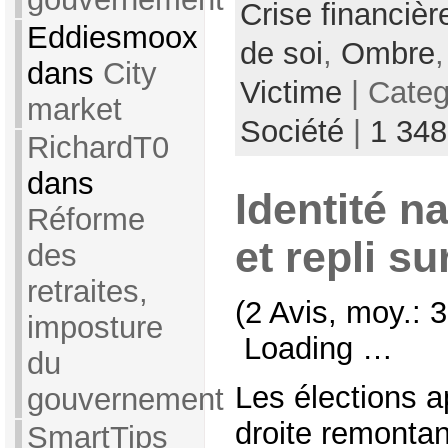
Crise financièr
Eddiesmoox
de soi
,
Ombre
dans
City
Victime
| Cate
market
Société
|
1 34
RichardT0
dans
Identité na
Réforme
et repli su
des
retraites,
(2 Avis, moy.: 3
imposture
Loading …
du
Les élections a
gouvernement
droite remonta
SmartTips