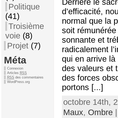
Derrière le sacr
Politique
d’efficacité, no
(41)
normal que la 
Troisième
soit rémunérée
voie
(8)
sonnante et tr
Projet
(7)
radicalement l’
qui en arrive là
Méta
des valeurs et 
Connexion
Articles
RSS
des forces obs
RSS
des commentaires
WordPress.org
portons [...]
octobre 14th, 
Maux
,
Ombre
|