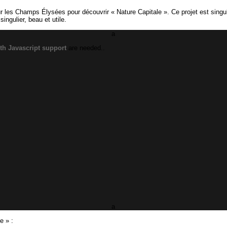
r les Champs Élysées pour découvrir « Nature Capitale ». Ce projet est singulie
ngulier, beau et utile.
a
th Javascript support
are needed..
a
e » :