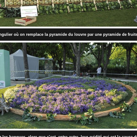
ingulier où on remplace la pyramide du louvre par une pyramide de fruit
 les banques, alors que c’est, entre autre, leur avidité qui est la cause