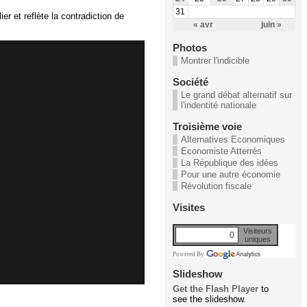
31
r et reflète la contradiction de
« avr
juin »
Photos
Montrer l'indicible
Société
Le grand débat alternatif sur
l'indentité nationale
Troisième voie
Alternatives Economiques
Economiste Atterrés
La République des idées
Pour une autre économie
Révolution fiscale
Visites
Visiteurs
0
uniques
Powered By
Slideshow
Get the Flash Player
to
see the slideshow.