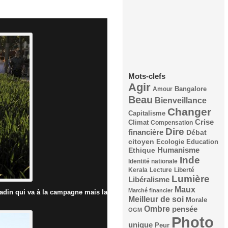
Mots-clefs
Agir
Bangalore
Amour
Beau
Bienveillance
Changer
Capitalisme
Crise
Climat
Compensation
Dire
financière
Débat
citoyen
Ecologie
Education
Humanisme
Ethique
Inde
Identité nationale
Kerala
Lecture
Liberté
Lumière
Libéralisme
Maux
Marché financier
itadin qui va à la campagne mais la
Meilleur de soi
Morale
Ombre
pensée
OGM
Photo
unique
Peur