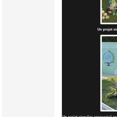
Un projet s
Un projet singulier sponsorisé par