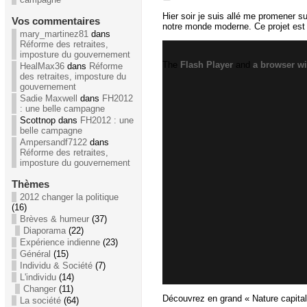
Hier soir je suis allé me promener su
Vos commentaires
notre monde moderne. Ce projet est si
mary_martinez81
dans
Réforme des retraites,
imposture du gouvernement
The
Flash Player
and
a browser wi
HealMax36
dans
Réforme
des retraites, imposture du
gouvernement
Sadie Maxwell
dans
FH2012
: une belle campagne
Scottnop dans
FH2012 : une
belle campagne
Ampersandf7122
dans
Réforme des retraites,
imposture du gouvernement
Thèmes
2012 changer la politique
(16)
Brèves & humeur
(37)
Diaporama
(22)
Expérience indienne
(23)
Général
(15)
Individu & Société
(7)
L'individu
(14)
Changer
(11)
Découvrez en grand « Nature capital
La société
(64)