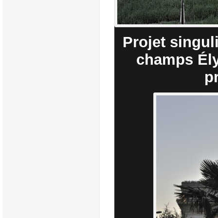
Projet singul
champs Ély
p