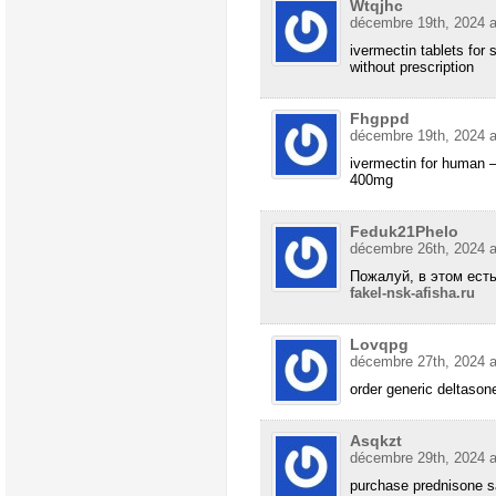
Wtqjhc
décembre 19th, 2024 a
ivermectin tablets for
without prescription
Fhgppd
décembre 19th, 2024 a
ivermectin for human 
400mg
Feduk21Phelo
décembre 26th, 2024 a
Пожалуй, в этом ест
fakel-nsk-afisha.ru
Lovqpg
décembre 27th, 2024 a
order generic deltaso
Asqkzt
décembre 29th, 2024 a
purchase prednisone s