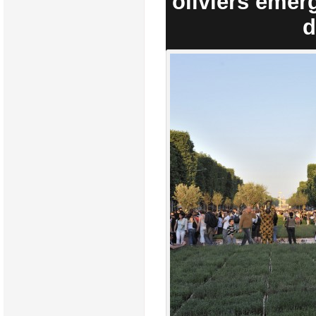
oliviers émer
d