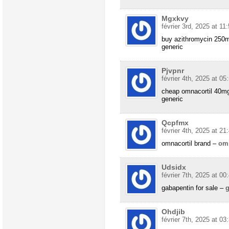
Mgxkvy
février 3rd, 2025 at 11
buy azithromycin 250
generic
Pjvpnr
février 4th, 2025 at 05
cheap omnacortil 40m
generic
Qcpfmx
février 4th, 2025 at 21
omnacortil brand –
omn
Udsidx
février 7th, 2025 at 00
gabapentin for sale –
g
Ohdjib
février 7th, 2025 at 03