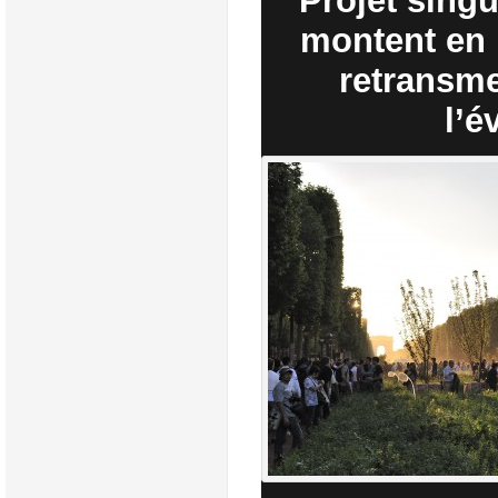
Projet singu
montent en 
retransme
l’