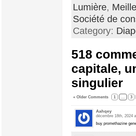
Lumière
,
Meill
Société de co
Category:
Dia
518 comme
capitale, u
singulier
« Older Comments
1
...
3
Aahqey
décembre 18th, 2024 a
buy promethazine gen