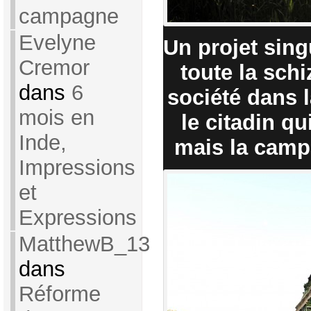
campagne
Evelyne
Un projet sing
Cremor
toute la sch
dans
6
société dans l
mois en
le citadin q
Inde,
mais la campa
Impressions
et
Expressions
MatthewB_13
dans
Réforme