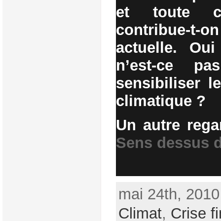
et toute c
contribue-t-
actuelle. Ou
n’est-ce p
sensibiliser 
climatique ?
Un autre rega
Sens dessus 
mai 24th, 2010
Climat
,
Crise f