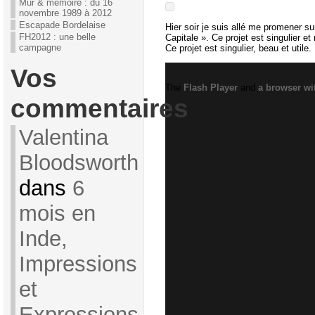
Mur & mémoire : du 16
novembre 1989 à 2012
Escapade Bordelaise
Hier soir je suis allé me promener s
FH2012 : une belle
Capitale ». Ce projet est singulier e
campagne
Ce projet est singulier, beau et utile.
Vos
The
Flash Player
and
a browser wi
commentaires
Valentina
Bloodsworth
dans
6
mois en
Inde,
Impressions
et
Expressions