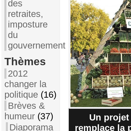
des
retraites,
imposture
du
gouvernement
Thèmes
2012
changer la
politique
(16)
Brèves &
humeur
(37)
Un projet
Diaporama
remplace la 