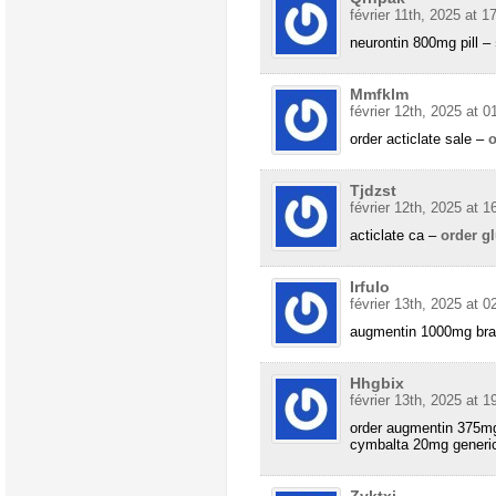
février 11th, 2025 at 1
neurontin 800mg pill –
Mmfklm
février 12th, 2025 at 0
order acticlate sale –
o
Tjdzst
février 12th, 2025 at 1
acticlate ca –
order gl
Irfulo
février 13th, 2025 at 0
augmentin 1000mg br
Hhgbix
février 13th, 2025 at 1
order augmentin 375mg
cymbalta 20mg generi