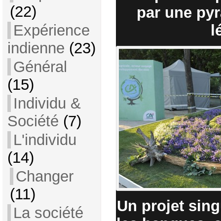
(22)
par une pyr
Expérience
l
indienne
(23)
Général
(15)
Individu &
Société
(7)
L'individu
(14)
Changer
(11)
Un projet sing
La société