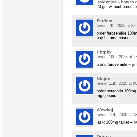
lasix online –
how to g
20 gm without prescrip
Ferdem
février 7th, 2025 at 22
order furosemide 100
buy betamethasone
Hbtpkv
février 10th, 2025 at 2
brand furosemide –
pi
Nfajox
février 11th, 2025 at 0
order neurontin 100mg
mg generic
Wowkgj
février 11th, 2025 at 1
lasix 100mg tablet –
b
Qrhpak