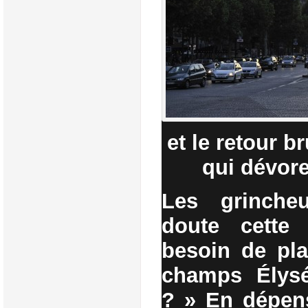
et le retour b
qui dévor
Les grinche
doute cette 
besoin de pla
champs Élysé
? » En dépens