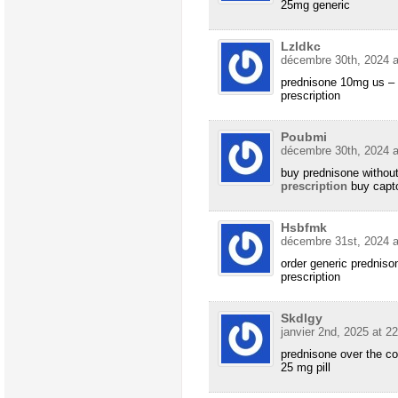
25mg generic
Lzldkc
décembre 30th, 2024 a
prednisone 10mg us –
prescription
Poubmi
décembre 30th, 2024 a
buy prednisone without
prescription
buy capto
Hsbfmk
décembre 31st, 2024 a
order generic prednis
prescription
Skdlgy
janvier 2nd, 2025 at 2
prednisone over the c
25 mg pill