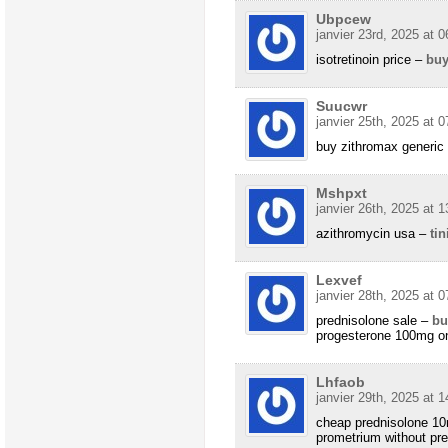
Ubpcew
janvier 23rd, 2025 at 0
isotretinoin price –
buy
Suucwr
janvier 25th, 2025 at 0
buy zithromax generic
Mshpxt
janvier 26th, 2025 at 1
azithromycin usa –
ti
Lexvef
janvier 28th, 2025 at 0
prednisolone sale –
bu
progesterone 100mg o
Lhfaob
janvier 29th, 2025 at 1
cheap prednisolone 1
prometrium without pre