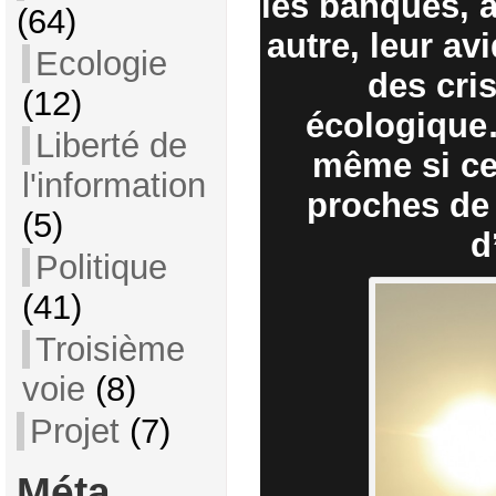
les banques, a
(64)
autre, leur av
Ecologie
des cris
(12)
écologique…
Liberté de
même si ce
l'information
proches de
(5)
d
Politique
(41)
Troisième
voie
(8)
Projet
(7)
Méta