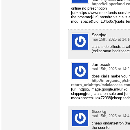
https://clipperfund.
online no prescription
[url=https://www.merkfunds.com/exi
the prostate[/url] stendra vs ciali
mod=space&uid=1345857]cialis test
Scottjag
mai 15th, 2025 at 14:1
cialis side effects a 
(exilar-sava healthcare)
Jamescok
mai 15th, 2025 at 14:2
does cialis make you 
http://n-organic.jp/s
return_url=http://tadalaccess.co
[url=https://image.google.ml/url?q=
shipping[/url] cialis on sale and 
mod=space&uid=72038]cheap tadalafi
Gazxkg
mai 15th, 2025 at 14:4
cheap ondansetron 8
the counter