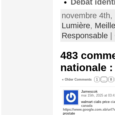
Débat identi
novembre 4th, 
Lumière
,
Meill
Responsable
|
483 commen
nationale :
« Older Comments
1
...
8
Jamescok
mai 15th, 2025 at 03:4
walmart cialis price
ci
canada
https://www.google.com.sb/url?
prostate