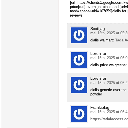
[url=https://clients1.google.com.k
price[/url] overnight cialis and [ur
mod=space&uid=107659]cialis for pu
reviews
Scottjag
mai 15th, 2025 at 05:3
cialis walmart:
TadalA
LorenTar
mai 15th, 2025 at 06:0
cialis price walgreens:
LorenTar
mai 15th, 2025 at 06:2
cialis generic over the
powder
Frankielag
mai 15th, 2025 at 06:4
https://tadalaccess.c