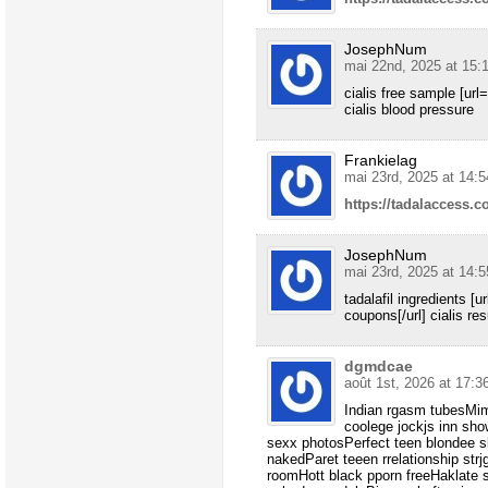
JosephNum
mai 22nd, 2025 at 15:
cialis free sample [ur
cialis blood pressure
Frankielag
mai 23rd, 2025 at 14:5
https://tadalaccess.c
JosephNum
mai 23rd, 2025 at 14:5
tadalafil ingredients [
coupons[/url] cialis res
dgmdcae
août 1st, 2026 at 17:3
Indian rgasm tubesMim
coolege jockjs inn sho
sexx photosPerfect teen blondee s
nakedParet teeen rrelationship str
roomHott black pporn freeHaklate s