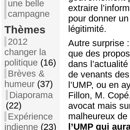
une belle
extraire l’infor
campagne
pour donner un
Thèmes
légitimité.
2012
Autre surprise :
changer la
que des propos
politique
(16)
dans l’actualit
Brèves &
de venants des
humeur
(37)
l’UMP, ou en aya
Diaporama
Fillon, M. Copé
(22)
avocat mais sur
malheureux de
Expérience
l’UMP qui aura
indienne
(23)