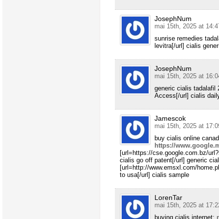
JosephNum
mai 15th, 2025 at 14:4
sunrise remedies tadala
levitra[/url] cialis gene
JosephNum
mai 15th, 2025 at 16:0
generic cialis tadalafi
Access[/url] cialis dail
Jamescok
mai 15th, 2025 at 17:0
buy cialis online cana
https://www.google.m
[url=https://cse.google.com.bz/ur
cialis go off patent[/url] generic cia
[url=http://www.emsxl.com/home.
to usa[/url] cialis sample
LorenTar
mai 15th, 2025 at 17:2
buying cialis internet: