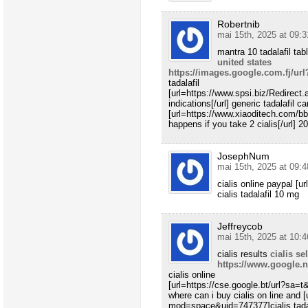
Robertnib
mai 15th, 2025 at 09:3
mantra 10 tadalafil tab
united states
https://images.google.com.fj/ur
tadalafil
[url=https://www.spsi.biz/Redirect
indications[/url] generic tadalafil 
[url=https://www.xiaoditech.com
happens if you take 2 cialis[/url] 2
JosephNum
mai 15th, 2025 at 09:4
cialis online paypal [u
cialis tadalafil 10 mg
Jeffreycob
mai 15th, 2025 at 10:4
cialis results
cialis sel
https://www.google.n
cialis online
[url=https://cse.google.bt/url?sa=t
where can i buy cialis on line and
mod=space&uid=747377]cialis tadalaf