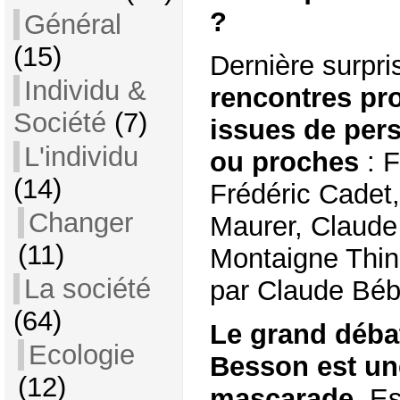
?
Général
(15)
Dernière surpri
Individu &
rencontres pr
Société
(7)
issues de per
L'individu
ou proches
: F
(14)
Frédéric Cadet,
Changer
Maurer, Claude G
(11)
Montaigne Think
La société
par Claude Béb
(64)
Le grand débat
Ecologie
Besson est un
(12)
mascarade
. E