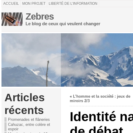
ACCUEIL
MON PROJET
LIBERTÉ DE L’INFORMATION
Zebres
Le blog de ceux qui veulent changer
Articles
«
L’homme et la société : jeux de
miroirs 2/3
récents
Identité n
Promenades et flâneries
Cahuzac, entre colère et
de débat
espoir