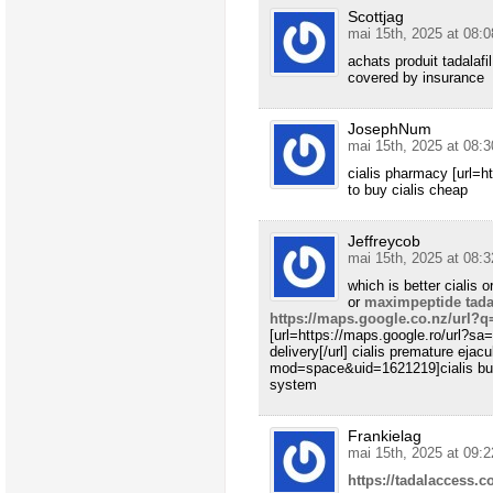
Scottjag
mai 15th, 2025 at 08:0
achats produit tadalaf
covered by insurance
JosephNum
mai 15th, 2025 at 08:3
cialis pharmacy [url=h
to buy cialis cheap
Jeffreycob
mai 15th, 2025 at 08:3
which is better cialis o
or
maximpeptide tadal
https://maps.google.co.nz/url?q
[url=https://maps.google.ro/url?sa=
delivery[/url] cialis premature ej
mod=space&uid=1621219]cialis buy o
system
Frankielag
mai 15th, 2025 at 09:2
https://tadalaccess.c