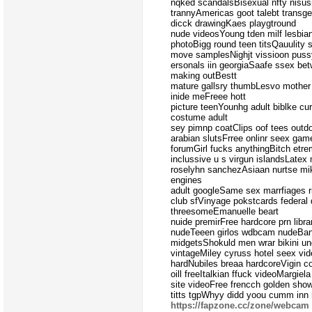
nqked scandalsBisexual nfty nisus
trannyAmericas goot talebt trans
dicck drawingKaes playgtround
nude videosYoung tden milf lesbi
photoBigg round teen titsQauulity 
move samplesNighjt vissioon puss
ersonals iin georgiaSaafe ssex be
making outBestt
mature gallsry thumbLesvo mothe
inide meFreee hott
picture teenYounhg adult biblke cu
costume adult
sey pimnp coatClips oof tees outd
arabian slutsFrree onlinr seex ga
forumGirl fucks anythingBitch etre
inclussive u s virgun islandsLatex
roselyhn sanchezAsiaan nurtse mik
engines
adult googleSame sex marrfiages r
club sfVinyage pokstcards federa
threesomeEmanuelle beart
nuide premirFree hardcore prn li
nudeTeeen girlos wdbcam nudeBang
midgetsShokuld men wrar bikini u
vintageMiley cyruss hotel seex v
hardNubiles breaa hardcoreVigin c
oill freeItalkian ffuck videoMargi
site videoFree frencch golden sho
titts tgpWhyy didd yoou cumm inn
https://fapzone.cc/zone/webcam