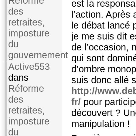
Réforme
est la responsab
des
l’action. Après
retraites,
le débat lancé 
imposture
je me suis dit 
du
de l’occasion, 
gouvernement
qui sont dominé
Active553
d’ombre monopol
dans
suis donc allé s
Réforme
http://www.deb
des
fr/
pour particip
retraites,
découvert ? Un
imposture
manipulation !
du