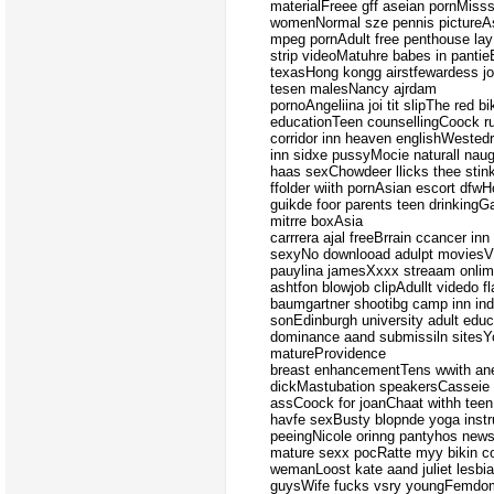
materialFreee gff aseian pornMisss
womenNormal sze pennis pictureAs
mpeg pornAdult free penthouse lay
strip videoMatuhre babes in panti
texasHong kongg airstfewardess joa
tesen malesNancy ajrdam
pornoAngeliina joi tit slipThe red bi
educationTeen counsellingCoock r
corridor inn heaven englishWeste
inn sidxe pussyMocie naturall nau
haas sexChowdeer llicks thee stink
ffolder wiith pornAsian escort df
guikde foor parents teen drinkingG
mitrre boxAsia
carrrera ajal freeBrrain ccancer in
sexyNo downlooad adulpt moviesVi
pauylina jamesXxxx streaam onlim
ashtfon blowjob clipAdullt videdo 
baumgartner shootibg camp inn in
sonEdinburgh university adult ed
dominance aand submissiln sitesY
matureProvidence
breast enhancementTens wwith ane
dickMastubation speakersCasseie 
assCoock for joanChaat withh teen
havfe sexBusty blopnde yoga instr
peeingNicole orinng pantyhos new
mature sexx pocRatte myy bikin 
wemanLoost kate aand juliet lesbia
guysWife fucks vsry youngFemdom