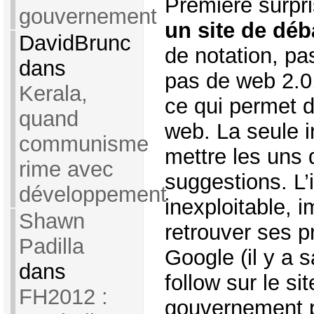
Première surpr
gouvernement
un site de déb
DavidBrunc
de notation, p
dans
pas de web 2.0,
Kerala,
ce qui permet d
quand
web. La seule in
communisme
mettre les uns 
rime avec
suggestions. L’
développement
inexploitable, 
Shawn
retrouver ses pr
Padilla
Google (il y a 
dans
follow sur le si
FH2012 :
gouvernement p