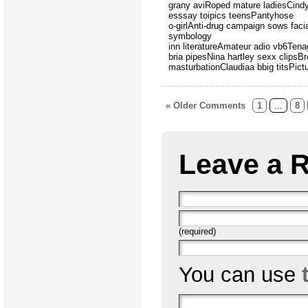
grany aviRoped mature ladiesCind
esssay toipics teensPantyhose
o-girlAnti-drug campaign sows fac
symbology
inn literatureAmateur adio vb6Ten
bria pipesNina hartley sexx clipsBre
masturbationClaudiaa bbig titsPict
« Older Comments
1
...
8
Leave a 
(required)
You can use