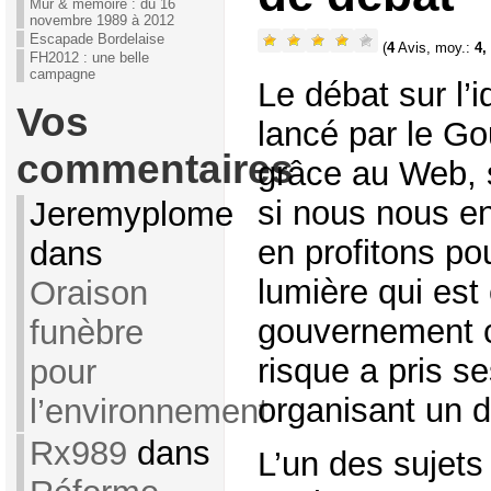
Mur & mémoire : du 16
novembre 1989 à 2012
Escapade Bordelaise
(
4
Avis, moy.:
4,
FH2012 : une belle
campagne
Le débat sur l’i
Vos
lancé par le Go
commentaires
grâce au Web, s
si nous nous en
Jeremyplome
en profitons po
dans
lumière qui est
Oraison
gouvernement c
funèbre
risque a pris s
pour
organisant un d
l’environnement
Rx989
dans
L’un des sujets