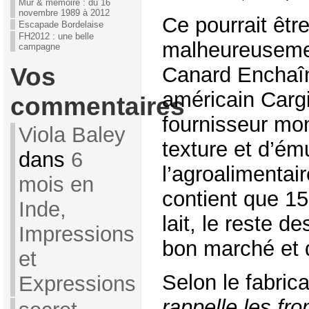
Mur & mémoire : du 16
novembre 1989 à 2012
Ce pourrait être
Escapade Bordelaise
FH2012 : une belle
malheureusemen
campagne
Vos
Canard Enchaîn
américain Cargi
commentaires
fournisseur mon
Viola Baley
texture et d’ému
dans
6
l’agroalimentai
mois en
contient que 1
Inde,
lait, le reste d
Impressions
bon marché et d
et
Selon le fabric
Expressions
rappelle les fr