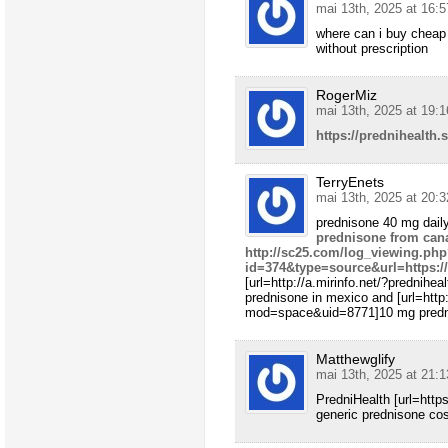
mai 13th, 2025 at 16:5
where can i buy cheap
without prescription
RogerMiz
mai 13th, 2025 at 19:1
https://prednihealth.
TerryEnets
mai 13th, 2025 at 20:3
prednisone 40 mg dail
prednisone from can
http://sc25.com/log_viewing.ph
id=374&type=source&url=https:/
[url=http://a.mirinfo.net/?prednihea
prednisone in mexico and [url=ht
mod=space&uid=8771]10 mg predni
Matthewglify
mai 13th, 2025 at 21:1
PredniHealth [url=http
generic prednisone cos