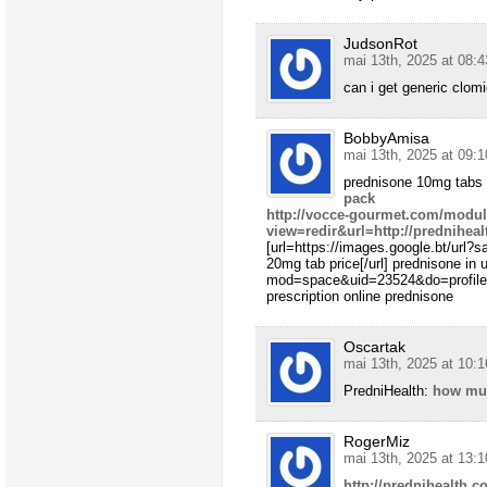
JudsonRot
mai 13th, 2025 at 08:4
can i get generic clomi
BobbyAmisa
mai 13th, 2025 at 09:1
prednisone 10mg tabs
pack
http://vocce-gourmet.com/modul
view=redir&url=http://prednihea
[url=https://images.google.bt/url?
20mg tab price[/url] prednisone in
mod=space&uid=23524&do=profile&
prescription online prednisone
Oscartak
mai 13th, 2025 at 10:1
PredniHealth:
how muc
RogerMiz
mai 13th, 2025 at 13:1
http://prednihealth.c