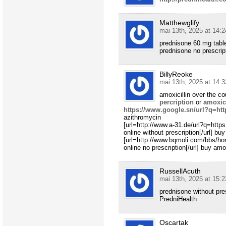
Matthewglify
mai 13th, 2025 at 14:2
prednisone 60 mg table
prednisone no prescript
BillyReoke
mai 13th, 2025 at 14:3
amoxicillin over the c
percription
or
amoxici
https://www.google.sn/url?q=htt
azithromycin
[url=http://www.a-31.de/url?q=http
online without prescription[/url] bu
[url=http://www.bqmoli.com/bbs/h
online no prescription[/url] buy am
RussellAcuth
mai 13th, 2025 at 15:2
prednisone without pre
PredniHealth
Oscartak