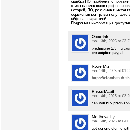
ошибки ПО, проблемы с портами
этих поломок наши профессиона
батарей, ПО, разъемов и механи
сервисный центр, вы получаете 
айфона с гарантией.
Подробная информация доступна
Oscartak
mai 13th, 2025 at 23:2
prednisone 2.5 mg cos
prescription paypal
RogerMiz
mai 14th, 2025 at 01:2
https://clomhealth.s
RussellAcuth
mai 14th, 2025 at 03:2
can you buy predniso
Matthewglify
mai 14th, 2025 at 04:0
get generic clomid with