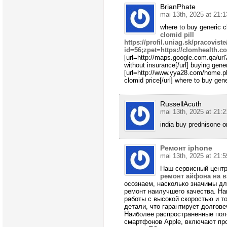
BrianPhate
mai 13th, 2025 at 21:1
where to buy generic c
clomid pill
https://profil.uniag.sk/pracovist
id=56;zpet=https://clomhealth.c
[url=http://maps.google.com.qa/url
without insurance[/url] buying gene
[url=http://www.yya28.com/home
clomid price[/url] where to buy gen
RussellAcuth
mai 13th, 2025 at 21:2
india buy prednisone o
Ремонт iphone
mai 13th, 2025 at 21:5
Наш сервисный цент
ремонт айфона на 
осознаем, насколько значимы дл
ремонт наилучшего качества. Н
работы с высокой скоростью и т
детали, что гарантирует долгове
Наиболее распространенные пол
смартфонов Apple, включают про