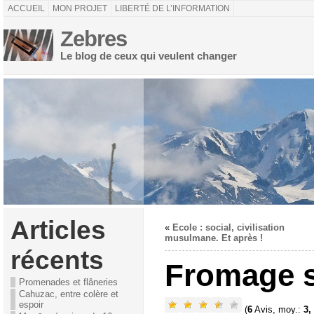
ACCUEIL
MON PROJET
LIBERTÉ DE L’INFORMATION
Zebres
Le blog de ceux qui veulent changer
Articles
«
Ecole : social, civilisation
musulmane. Et après !
récents
Fromage sa
Promenades et flâneries
Cahuzac, entre colère et
espoir
(
6
Avis, moy.:
3,