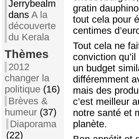
Jerrybealm
gratin dauphino
dans
A la
tout cela pour
découverte
centimes d’eur
du Kerala
Tout cela ne fa
Thèmes
conviction qu’il
2012
un budget simil
changer la
différemment a
politique
(16)
mais des produi
Brèves &
c’est meilleur a
humeur
(37)
notre santé et m
planète.
Diaporama
(22)