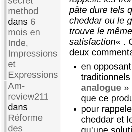
secret
pâte dure tels 
method
cheddar ou le g
dans
6
trouve le même 
mois en
satisfaction
« . 
Inde,
deux commentai
Impressions
et
en opposant
Expressions
traditionnels
Am-
analogue
» 
review211
que ce produ
dans
pour rappele
Réforme
cheddar et le
des
qu’une solut