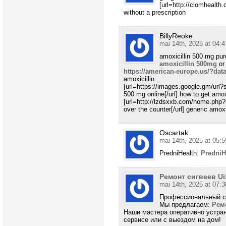
[url=http://clomhealth.
without a prescription
BillyReoke
mai 14th, 2025 at 04:4
amoxicillin 500 mg pur
amoxicillin 500mg
o
https://american-europe.us/?data
amoxicillin
[url=https://images.google.gm/url?
500 mg online[/url] how to get amox
[url=http://lzdsxxb.com/home.php
over the counter[/url] generic amox
Oscartak
mai 14th, 2025 at 05:5
PredniHealth:
PredniH
Ремонт сигвеев U
mai 14th, 2025 at 07:3
Профессиональный се
Мы предлагаем:
Рем
Наши мастера оперативно устран
сервисе или с выездом на дом!