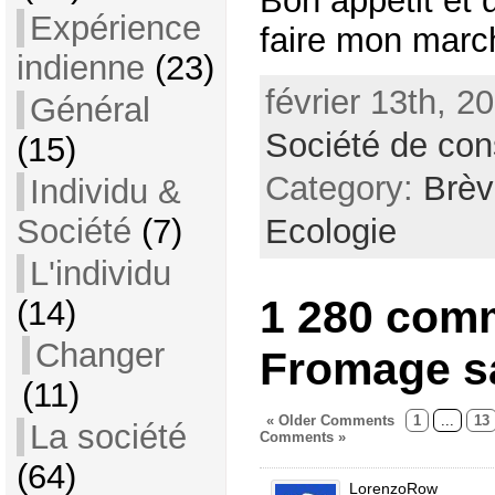
Bon appétit et 
Expérience
faire mon marc
indienne
(23)
février 13th, 2
Général
Société de co
(15)
Category:
Brèv
Individu &
Ecologie
Société
(7)
L'individu
1 280 com
(14)
Changer
Fromage sa
(11)
« Older Comments
1
...
13
La société
Comments »
(64)
LorenzoRow