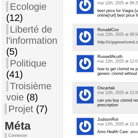
mai 12th, 2025 at 08:2
Ecologie
best price for Viagra 
(12)
online[/url] best price 
Liberté de
RonaldCox
mai 12th, 2025 at 08:5
l'information
http://zipgenericmd.
(5)
RussellAcuth
Politique
mai 12th, 2025 at 12:0
how to get clomid no p
(41)
generic clomid without
Troisième
Oscartak
mai 12th, 2025 at 12:0
voie
(8)
can you buy clomid n
prescription
Projet
(7)
JudsonRot
Méta
mai 12th, 2025 at 12:1
Amo Health Care:
amo
Connexion