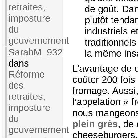
retraites,
de goût. Dan
imposture
plutôt tenda
du
industriels e
gouvernement
traditionnels
SarahM_932
la même insa
dans
L’avantage de c
Réforme
coûter 200 fois
des
fromage. Aussi,
retraites,
l’appelation « 
imposture
nous mangeon
du
plein grès
, de
gouvernement
cheeseburgers,