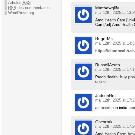
Articles
RSS
Matthewglify
RSS
des commentaires
mai 12th, 2025 at 13:2
WordPress.org
Amo Health Care [url=
Care[/url] Amo Health 
RogerMiz
mai 12th, 2025 at 14:5
https://clomhealth.s
RussellAcuth
mai 12th, 2025 at 17:1
PredniHealth:
buy pre
online
JudsonRot
mai 12th, 2025 at 17:2
amoxicillin in india:
am
Oscartak
mai 12th, 2025 at 17:2
Amo Health Care:
Amo