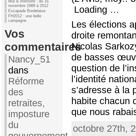
Mur & mémoire : du 16
novembre 1989 à 2012
Loading …
Escapade Bordelaise
FH2012 : une belle
campagne
Les élections a
Vos
droite remonta
commentaires
Nicolas Sarkoz
de basses œuvr
Nancy_51
question de l’in
dans
l’identité natio
Réforme
s’adresse à la 
des
habite chacun d
retraites,
que nous rabaiss
imposture
du
octobre 27th, 
gouvernement