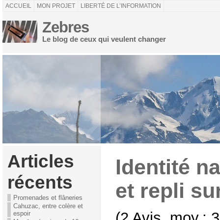
ACCUEIL
MON PROJET
LIBERTÉ DE L’INFORMATION
Zebres
Le blog de ceux qui veulent changer
Articles
Identité na
récents
et repli su
Promenades et flâneries
Cahuzac, entre colère et
(2 Avis, moy.: 3
espoir