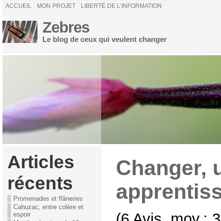
ACCUEIL
MON PROJET
LIBERTÉ DE L’INFORMATION
Zebres
Le blog de ceux qui veulent changer
Articles
Changer, 
récents
apprentis
Promenades et flâneries
Cahuzac, entre colère et
(6 Avis, moy.: 3
espoir