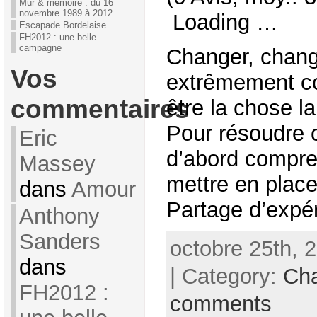
Mur & mémoire : du 16
novembre 1989 à 2012
Loading …
Escapade Bordelaise
FH2012 : une belle
campagne
Changer, chang
Vos
extrêmement co
commentaires
être la chose l
Pour résoudre ce
Eric
d’abord compren
Massey
mettre en place
dans
Amour
Partage d’expér
Anthony
Sanders
octobre 25th, 
dans
| Category:
Ch
FH2012 :
comments