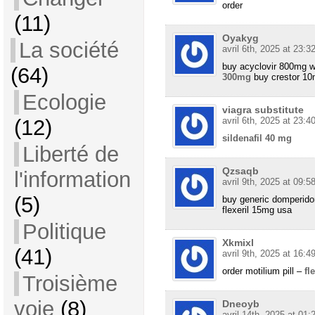
order
(11)
Oyakyg
La société
avril 6th, 2025 at 23:3
buy acyclovir 800mg wi
(64)
300mg
buy crestor 1
Ecologie
viagra substitute
(12)
avril 6th, 2025 at 23:4
sildenafil 40 mg
Liberté de
Qzsaqb
l'information
avril 9th, 2025 at 09:5
(5)
buy generic domperido
flexeril 15mg usa
Politique
Xkmixl
(41)
avril 9th, 2025 at 16:4
order motilium pill –
fl
Troisième
voie
(8)
Dneoyb
avril 14th, 2025 at 01: