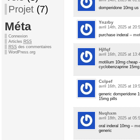
Projet
(7)
domperidone 10mg us
Méta
Ynzrby
avril 14th, 2025 at 20:
purchase inderal –
met
Connexion
Articles
RSS
RSS
des commentaires
Hjlfqf
WordPress.org
avril 16th, 2025 at 13:
motilium 10mg cheap
cyclobenzaprine 15mg 
Cclpef
avril 16th, 2025 at 19:
generic domperidone 
15mg pills
Nvqhxm
avril 18th, 2025 at 05:
oral inderal 10mg –
me
generic