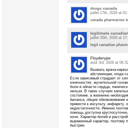
drugs canada
juillet 17th, 2026 at 01
canada pharmacies t
legitimate canadia
juillet 30th, 2026 at 17
legit canadian pharm
Floyderype
août 3rd, 2026 at 06:3
Вызвать врача-нарко
абстиненции, когда 
Если зависимый страдает от сил
конечностях, мучительной голов
боли в области сердца, паничес
нельзя. В таких случаях капель
состояние, а жизненно необходи
баланса, общее обезвоживание и
привести к инсульту, инфаркту, 
недостаточности. Именно поэтом
помощь доступна круглосуточно,
ночи. Характер болей и расстрой
выраженный характер, поэтому 
быстрее.