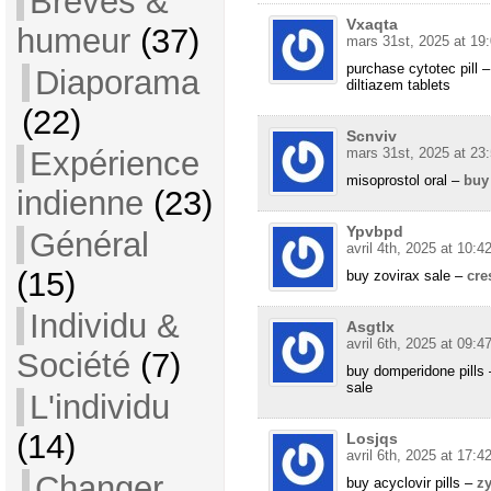
Brèves &
Vxaqta
humeur
(37)
mars 31st, 2025 at 19
purchase cytotec pill 
Diaporama
diltiazem tablets
(22)
Scnviv
Expérience
mars 31st, 2025 at 23
misoprostol oral –
buy 
indienne
(23)
Ypvbpd
Général
avril 4th, 2025 at 10:4
(15)
buy zovirax sale –
cre
Individu &
Asgtlx
avril 6th, 2025 at 09:4
Société
(7)
buy domperidone pills
sale
L'individu
(14)
Losjqs
avril 6th, 2025 at 17:4
Changer
buy acyclovir pills –
z