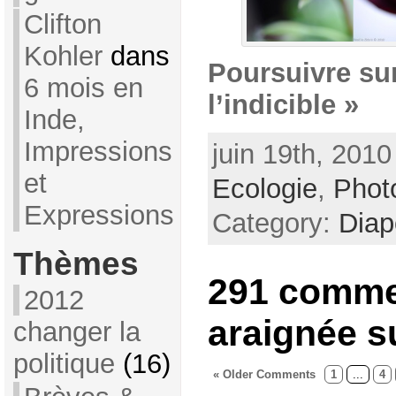
Clifton
Kohler
dans
Poursuivre su
6 mois en
l’indicible »
Inde,
Impressions
juin 19th, 2010
et
Ecologie
,
Phot
Expressions
Category:
Dia
Thèmes
291 comme
2012
araignée s
changer la
politique
(16)
« Older Comments
1
...
4