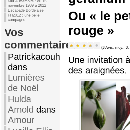
Mur & mémoire : du 16
novembre 1989 à 2012
Escapade Bordelaise
Ou « le pe
FH2012 : une belle
campagne
rouge »
Vos
commentaires
(
3
Avis, moy.:
3,
Patrickacouh
Une invitation 
dans
des araignées.
Lumières
de Noël
Hulda
Arnold
dans
Amour