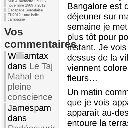
Mur & mémoire : du 16
Bangalore est 
novembre 1989 à 2012
Escapade Bordelaise
déjeuner sur m
FH2012 : une belle
campagne
semaine je mets
Vos
plus tôt pour po
commentaires
instant. Je vois
Williamtax
dessus de la vi
dans
Le Taj
viennent colorer
Mahal en
fleurs…
pleine
Un matin comme
conscience
que je vois app
Jamespam
apparaît au-de
dans
entoure la terr