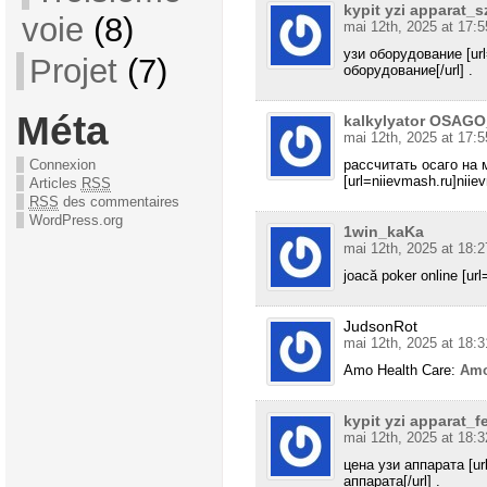
kypit yzi apparat_s
voie
(8)
mai 12th, 2025 at 17:5
узи оборудование [url=
Projet
(7)
оборудование[/url] .
Méta
kalkylyator OSAGO
mai 12th, 2025 at 17:5
Connexion
рассчитать осаго на 
[url=niievmash.ru]niiev
Articles
RSS
RSS
des commentaires
WordPress.org
1win_kaKa
mai 12th, 2025 at 18:2
joacă poker online [url=
JudsonRot
mai 12th, 2025 at 18:3
Amo Health Care:
Amo
kypit yzi apparat_f
mai 12th, 2025 at 18:3
цена узи аппарата [url
аппарата[/url] .