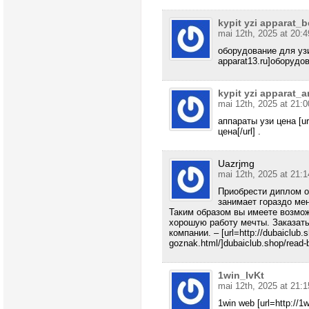
kypit yzi apparat_b
mai 12th, 2025 at 20:4
оборудование для узи 
apparat13.ru]оборудова
kypit yzi apparat_
mai 12th, 2025 at 21:0
аппараты узи цена [url
цена[/url] .
Uazrjmg
mai 12th, 2025 at 21:1
Приобрести диплом о
занимает гораздо ме
Таким образом вы имеете возмож
хорошую работу мечты. Заказать
компании. – [url=http://dubaiclub.
goznak.html/]dubaiclub.shop/read-b
1win_lvKt
mai 12th, 2025 at 21:1
1win web [url=http://1w