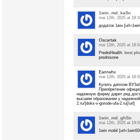
1win_md_kaSn
mai 12th, 2025 at 18:3
додаток 1він [url=1win
Oscartak
mai 12th, 2025 at 18:5
PredniHealth:
best ph
prednisone
Eanrwhx
mai 12th, 2025 at 18:5
Купить диплом ВУЗа!
Приобретение официа
надежную фирму дарит ряд дост
высшем образовании у надежной ор
2.ru/]doks-v-gorode-ufa-2.ru[/url]
1win_md_ghSn
mai 12th, 2025 at 19:0
1win mobil [url=1win507