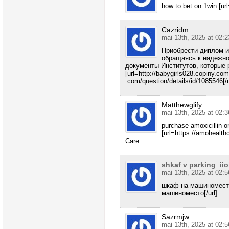
how to bet on 1win [url
Cazridm
mai 13th, 2025 at 02:2
Приобрести диплом и
обращаясь к надежн
документы Институтов, которые
[url=http://babygirls028.copiny.co
.com/question/details/id/1085546[/u
Matthewglify
mai 13th, 2025 at 02:3
purchase amoxicillin on
[url=https://amohealth
Care
shkaf v parking_iio
mai 13th, 2025 at 02:5
шкаф на машиноместо 
машиноместо[/url] .
Sazrmjw
mai 13th, 2025 at 02:5