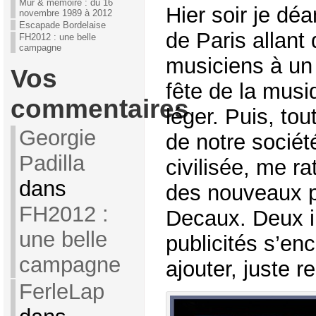
Mur & mémoire : du 16
Hier soir je dé
novembre 1989 à 2012
Escapade Bordelaise
de Paris allant
FH2012 : une belle
campagne
musiciens à un 
Vos
fête de la musi
commentaires
léger. Puis, tou
Georgie
de notre sociét
Padilla
civilisée, me ra
dans
des nouveaux p
FH2012 :
Decaux. Deux 
une belle
publicités s’enc
campagne
ajouter, juste r
FerleLap