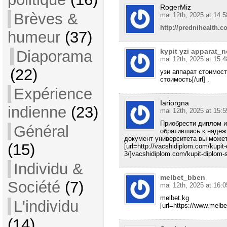
RogerMiz
Brèves &
mai 12th, 2025 at 14:5
http://prednihealth.c
humeur
(37)
kypit yzi apparat_
Diaporama
mai 12th, 2025 at 15:4
(22)
узи аппарат стоимость 
стоимость[/url] .
Expérience
Iariorgna
indienne
(23)
mai 12th, 2025 at 15:5
Приобрести диплом и
Général
обратившись к надеж
документ университета вы может
(15)
[url=http://vacshidiplom.com/kupit-
3/]vacshidiplom.com/kupit-diplom-s-
Individu &
melbet_bben
Société
(7)
mai 12th, 2025 at 16:0
melbet.kg
L'individu
[url=https://www.melbe
(14)