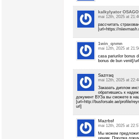
kalkylyator OSAGO
mai 12th, 2025 at 21:4
рассчитать страхова
[url=https://niievmash.r
1win_qnmn
mai 12th, 2025 at 21:5
casa pariurilor bonus d
bonus de bun venit[/url
Sazrraq
mai 12th, 2025 at 22:4
Заказать диплом инс
обратившись к надеж
документ ВУЗа вы сможете в на
[url=http://busforsale.ae/profile/r
url]
Mazrbsf
mai 12th, 2025 at 22:5
Мы можем предложит
ценам. Покупка доку