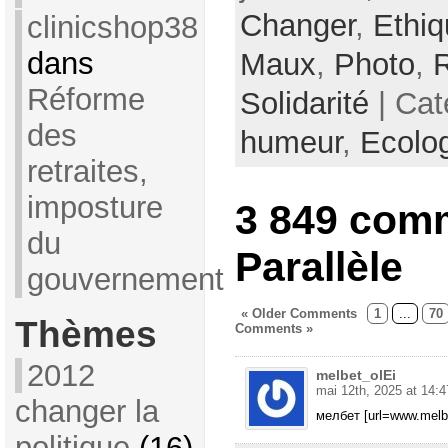
Changer
,
Ethiq
clinicshop38
dans
Maux
,
Photo
,
Réforme
Solidarité
| Cat
des
humeur
,
Ecolo
retraites,
imposture
3 849 com
du
Parallèle
gouvernement
« Older Comments
1
...
70
Thèmes
Comments »
2012
melbet_olEi
mai 12th, 2025 at 14:4
changer la
мелбет [url=www.melbe
politique
(16)