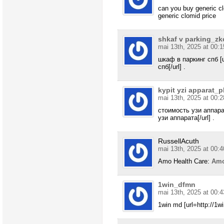
can you buy generic cl
generic clomid price
shkaf v parking_zk
mai 13th, 2025 at 00:1
шкаф в паркинг спб [
спб[/url] .
kypit yzi apparat_p
mai 13th, 2025 at 00:2
стоимость узи аппарата
узи аппарата[/url] .
RussellAcuth
mai 13th, 2025 at 00:4
Amo Health Care:
Amo
1win_dfmn
mai 13th, 2025 at 00:4
1win md [url=http://1win