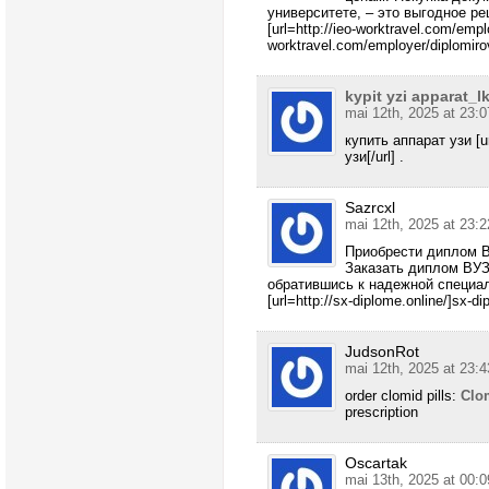
университете, – это выгодное р
[url=http://ieo-worktravel.com/empl
worktravel.com/employer/diplomirov
kypit yzi apparat_lk
mai 12th, 2025 at 23:0
купить аппарат узи [u
узи[/url] .
Sazrcxl
mai 12th, 2025 at 23:2
Приобрести диплом 
Заказать диплом ВУЗ
обратившись к надежной специа
[url=http://sx-diplome.online/]sx-dip
JudsonRot
mai 12th, 2025 at 23:4
order clomid pills:
Clo
prescription
Oscartak
mai 13th, 2025 at 00:0