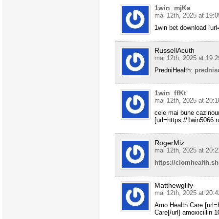
1win_mjKa
mai 12th, 2025 at 19:0
1win bet download [url=
RussellAcuth
mai 12th, 2025 at 19:2
PredniHealth:
prednis
1win_ffKt
mai 12th, 2025 at 20:1
cele mai bune cazinouri
[url=https://1win5066.ru
RogerMiz
mai 12th, 2025 at 20:2
https://clomhealth.s
Matthewglify
mai 12th, 2025 at 20:4
Amo Health Care [url=
Care[/url] amoxicillin