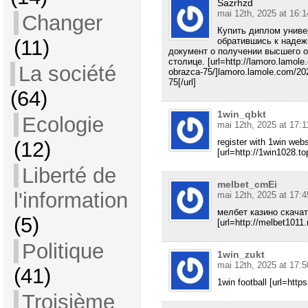
Sazrhzd
mai 12th, 2025 at 16:1
Changer
Купить диплом униве
(11)
обратившись к надеж
документ о получении высшего о
столице. [url=http://lamoro.lamol
La société
obrazca-75/]lamoro.lamole.com/20
75[/url]
(64)
1win_qbkt
Ecologie
mai 12th, 2025 at 17:1
register with 1win webs
(12)
[url=http://1win1028.top
Liberté de
melbet_cmEi
l'information
mai 12th, 2025 at 17:4
мелбет казино скача
(5)
[url=http://melbet1011.r
Politique
1win_zukt
mai 12th, 2025 at 17:5
(41)
1win football [url=https
Troisième