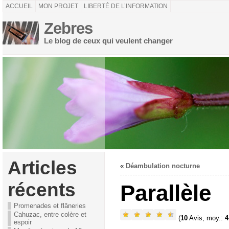
ACCUEIL
MON PROJET
LIBERTÉ DE L’INFORMATION
Zebres
Le blog de ceux qui veulent changer
Articles
«
Déambulation nocturne
récents
Parallèle
Promenades et flâneries
Cahuzac, entre colère et
(
10
Avis, moy.:
4
espoir