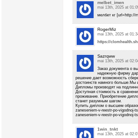
melbet_imen
mai 13th, 2025 at 01:0
мелбет кг [url=http://m
RogerMiz
mai 13th, 2025 at 01:3
https://clomhealth.s
Sazrqww
mai 13th, 2025 at 02:0
Заказ документа о в
надежную фирму дари
решение дает возможность сбер
достоинств намного больше.Мы 
Дипломы производят на подлинны
Доступная стоимость в сравнени
проживание. Приобретение дипло
станет разумным шагом.
Купить диплом о высшем образовани
zaneseniem-v-reestr-po-vigodnoj-ts
zaneseniem-v-reestr-po-vigodnoj-tse
1win_tnkt
mai 13th, 2025 at 02:0