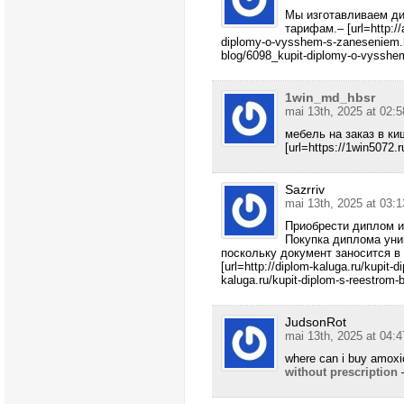
Мы изготавливаем д
тарифам.– [url=http://
diplomy-o-vysshem-s-zaneseniem.h
blog/6098_kupit-diplomy-o-vysshem
1win_md_hbsr
mai 13th, 2025 at 02:5
мебель на заказ в к
[url=https://1win5072.ru
Sazrriv
mai 13th, 2025 at 03:1
Приобрести диплом и
Покупка диплома уни
поскольку документ заносится в
[url=http://diplom-kaluga.ru/kupit-d
kaluga.ru/kupit-diplom-s-reestrom-bi
JudsonRot
mai 13th, 2025 at 04:4
where can i buy amoxic
without prescription
–