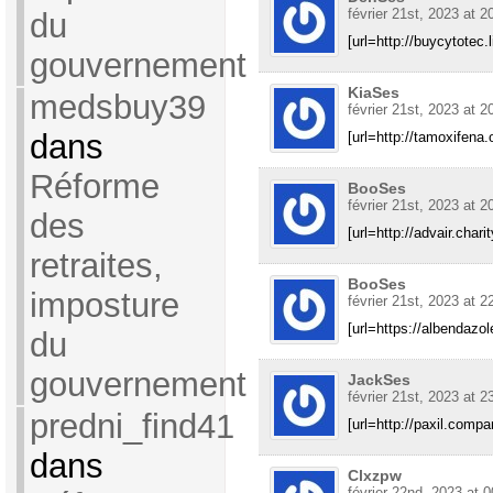
février 21st, 2023 at 2
du
[url=http://buycytotec.l
gouvernement
KiaSes
medsbuy39
février 21st, 2023 at 2
dans
[url=http://tamoxifena.
Réforme
BooSes
février 21st, 2023 at 2
des
[url=http://advair.chari
retraites,
BooSes
imposture
février 21st, 2023 at 2
[url=https://albendazo
du
gouvernement
JackSes
février 21st, 2023 at 2
predni_find41
[url=http://paxil.compa
dans
Clxzpw
février 22nd, 2023 at 0