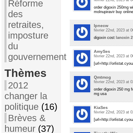
Réforme
order digoxin 250mg wi
des
molnupiravir buy onlin
retraites,
Ipnecw
février 22nd, 2023 at 0
imposture
digoxin cost
lanoxin 
du
AmySes
gouvernement
février 22nd, 2023 at 0
[url=http://orlistat.cyou
Thèmes
Qmtmog
février 22nd, 2023 at 0
2012
order digoxin 250 mg f
changer la
mg usa
politique
(16)
KiaSes
février 22nd, 2023 at 0
Brèves &
[url=http://orlistat.cyo
humeur
(37)