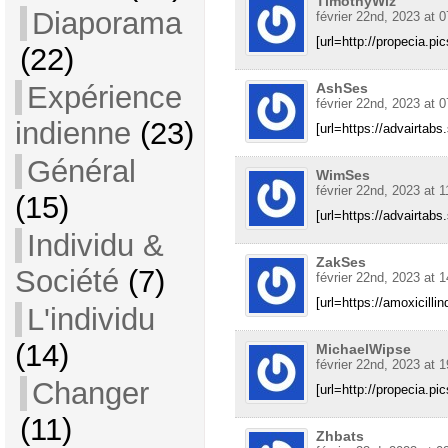
TimothyWiz
Diaporama
février 22nd, 2023 at 0
[url=http://propecia.pic
(22)
AshSes
Expérience
février 22nd, 2023 at 0
indienne
(23)
[url=https://advairtabs
Général
WimSes
février 22nd, 2023 at 1
(15)
[url=https://advairtabs
Individu &
ZakSes
Société
(7)
février 22nd, 2023 at 1
[url=https://amoxicilli
L'individu
(14)
MichaelWipse
février 22nd, 2023 at 1
Changer
[url=http://propecia.pic
(11)
Zhbats