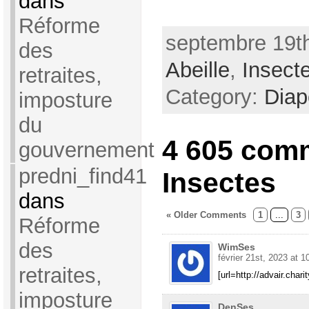
dans
Réforme
septembre 19th
des
Abeille
,
Insect
retraites,
Category:
Dia
imposture
du
4 605 com
gouvernement
predni_find41
Insectes
dans
« Older Comments
1
...
3
Réforme
des
WimSes
février 21st, 2023 at 1
retraites,
[url=http://advair.chari
imposture
DenSes