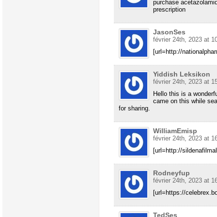
purchase acetazolami
prescription
JasonSes
février 24th, 2023 at 1
[url=http://nationalpha
Yiddish Leksikon
février 24th, 2023 at 1
Hello this is a wonderfu
came on this while sea
for sharing.
WilliamEmisp
février 24th, 2023 at 1
[url=http://sildenafilma
Rodneyfup
février 24th, 2023 at 1
[url=https://celebrex.b
TedSes