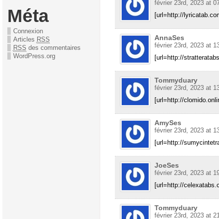
février 23rd, 2023 at 0
Méta
[url=http://lyricatab.com
Connexion
AnnaSes
Articles
RSS
février 23rd, 2023 at 1
RSS
des commentaires
WordPress.org
[url=http://stratteratabs
Tommyduary
février 23rd, 2023 at 1
[url=http://clomido.onl
AmySes
février 23rd, 2023 at 1
[url=http://sumycintetra
JoeSes
février 23rd, 2023 at 1
[url=http://celexatabs.
Tommyduary
février 23rd, 2023 at 2