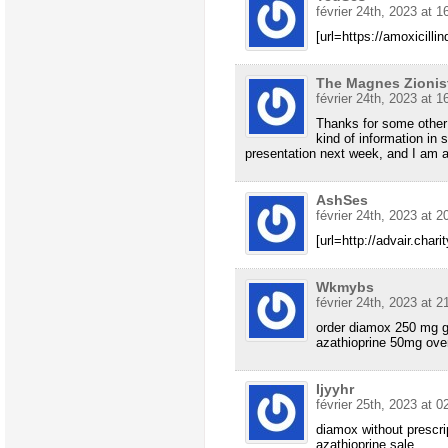
février 24th, 2023 at 1
[url=https://amoxicilli
The Magnes Zionis
février 24th, 2023 at 1
Thanks for some other
kind of information in 
presentation next week, and I am at
AshSes
février 24th, 2023 at 2
[url=http://advair.chari
Wkmybs
février 24th, 2023 at 2
order diamox 250 mg 
azathioprine 50mg over
Ijyyhr
février 25th, 2023 at 0
diamox without prescri
azathioprine sale