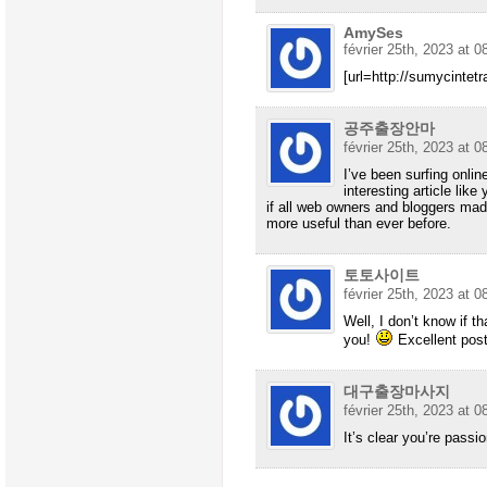
AmySes
février 25th, 2023 at 0
[url=http://sumycintetra
공주출장안마
février 25th, 2023 at 0
I’ve been surfing onli
interesting article like
if all web owners and bloggers mad
more useful than ever before.
토토사이트
février 25th, 2023 at 0
Well, I don’t know if th
you!
Excellent post
대구출장마사지
février 25th, 2023 at 0
It’s clear you’re passi