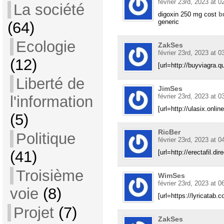
février 23rd, 2023 at 0
La société
digoxin 250 mg cost
b
generic
(64)
Ecologie
ZakSes
février 23rd, 2023 at 0
(12)
[url=http://buyviagra.q
Liberté de
JimSes
février 23rd, 2023 at 0
l'information
[url=http://ulasix.onli
(5)
RicBer
Politique
février 23rd, 2023 at 0
(41)
[url=http://erectafil.dire
Troisième
WimSes
février 23rd, 2023 at 0
voie
(8)
[url=https://lyricatab.
Projet
(7)
ZakSes