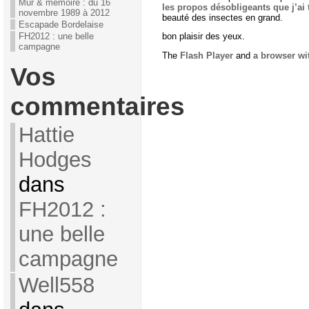
Mur & mémoire : du 16
les propos désobligeants que j’ai 
novembre 1989 à 2012
beauté des insectes en grand.
Escapade Bordelaise
FH2012 : une belle
bon plaisir des yeux.
campagne
The
Flash Player
and
a browser wi
Vos
commentaires
Hattie
Hodges
dans
FH2012 :
une belle
campagne
Well558