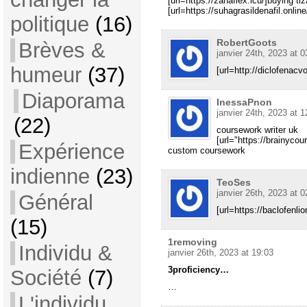
[url=https://zanaflex.icu/]buying tiz
[url=https://suhagrasildenafil.onlin
politique
(16)
RobertGoots
Brèves &
janvier 24th, 2023 at 0
humeur
(37)
[url=http://diclofenacv
Diaporama
InessaPnon
janvier 24th, 2023 at 1
(22)
coursework writer uk
[url="https://brainycou
Expérience
custom coursework
indienne
(23)
TeoSes
janvier 26th, 2023 at 0
Général
[url=https://baclofenlio
(15)
1removing
Individu &
janvier 26th, 2023 at 19:03
3proficiency…
Société
(7)
…
L'individu