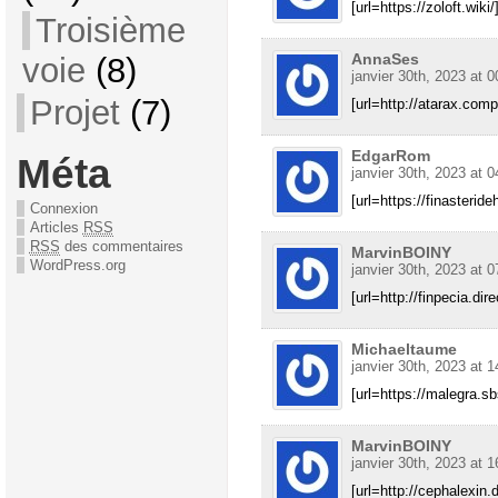
[url=https://zoloft.wiki/
Troisième
AnnaSes
voie
(8)
janvier 30th, 2023 at 0
Projet
(7)
[url=http://atarax.comp
EdgarRom
Méta
janvier 30th, 2023 at 0
[url=https://finasterideh
Connexion
Articles
RSS
RSS
des commentaires
MarvinBOINY
WordPress.org
janvier 30th, 2023 at 0
[url=http://finpecia.dir
Michaeltaume
janvier 30th, 2023 at 1
[url=https://malegra.sb
MarvinBOINY
janvier 30th, 2023 at 1
[url=http://cephalexin.d