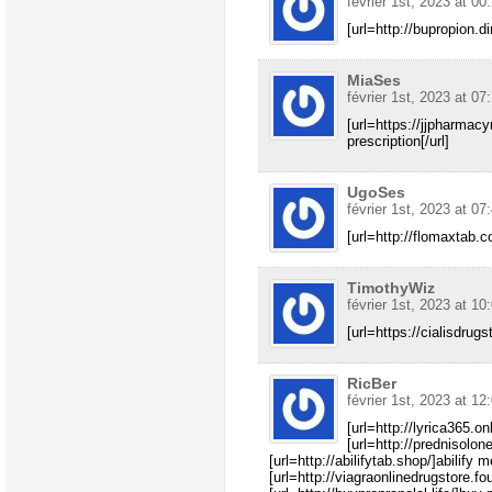
février 1st, 2023 at 00
[url=http://bupropion.d
MiaSes
février 1st, 2023 at 07
[url=https://jjpharmac
prescription[/url]
UgoSes
février 1st, 2023 at 07
[url=http://flomaxtab.c
TimothyWiz
février 1st, 2023 at 10
[url=https://cialisdrugs
RicBer
février 1st, 2023 at 12
[url=http://lyrica365.on
[url=http://prednisolon
[url=http://abilifytab.shop/]abilify m
[url=http://viagraonlinedrugstore.fou