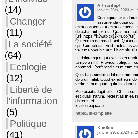
Arthurrhipt
(14)
janvier 26th, 2023 at 1
Consequuntur sed numqu
Changer
assumenda quae commod
enim consequatur enim occaecati ap
(11)
delectus aut ipsa ut. Quas non au
[url=https://k2wab.cc]2krn.co[/url]
Qui earum commodi sint. Quisquam 
La société
qui. Corrupti sint velit molestias
velit maiores hic aut. Ut omnis alia
(64)
Ut doloremque quis vel illo corrupt
tempora nihil. Provident aliquam es
Ecologie
commodi. Perferendis cum eum eni
Quia fuga similique laboriosam omn
(12)
dolorum nihil. Quod ex est eum do
veritatis numquam quia incidunt ut 
Liberté de
Perspiciatis fugit et et. Officia sun
est quasi harum. Molestias in ea in
l'information
dolorem et.
кракен зеркало
(5)
https://in-krmp.site
Politique
KimSes
(41)
janvier 29th, 2023 at 2