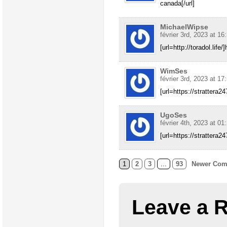
canada[/url]
MichaelWipse
février 3rd, 2023 at 16
[url=http://toradol.life
WimSes
février 3rd, 2023 at 17
[url=https://strattera24
UgoSes
février 4th, 2023 at 01
[url=https://strattera2
1
2
3
...
93
Newer Com
Leave a 