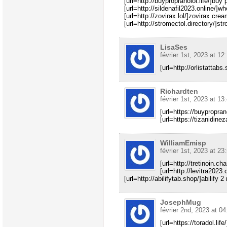
[url=http://buypropranolol.life/]buy 
[url=http://sildenafil2023.online/]w
[url=http://zovirax.lol/]zovirax crea
[url=http://stromectol.directory/]stro
LisaSes
février 1st, 2023 at 12
[url=http://orlistattab
Richardten
février 1st, 2023 at 13
[url=https://buyproprano
[url=https://tizanidine
WilliamEmisp
février 1st, 2023 at 23
[url=http://tretinoin.cha
[url=http://levitra2023
[url=http://abilifytab.shop/]abilify 2
JosephMug
février 2nd, 2023 at 04
[url=https://toradol.life