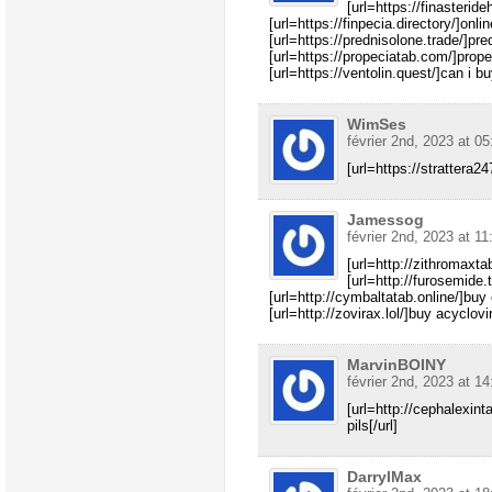
[url=https://finasteride
[url=https://finpecia.directory/]onli
[url=https://prednisolone.trade/]pre
[url=https://propeciatab.com/]prope
[url=https://ventolin.quest/]can i bu
WimSes
février 2nd, 2023 at 05
[url=https://strattera2
Jamessog
février 2nd, 2023 at 11
[url=http://zithromaxta
[url=http://furosemide.t
[url=http://cymbaltatab.online/]buy
[url=http://zovirax.lol/]buy acyclovir
MarvinBOINY
février 2nd, 2023 at 14
[url=http://cephalexin
pils[/url]
DarrylMax