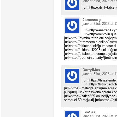
janvier 31st, 2023 at 0
[url=http://abilifytab.s
Jamessog
janvier 31st, 2023 at 1
[url=http://anafranil.cyo
[url=http://ventolin.ques
[url=http://cymbaltatab.online/]cym
[url=http://stromectola.online/]iver
[url=http://diflucan.ink/]purchase di
[url=http://sildenafil2023.online/]pr
[url=http://citalopram.company/]cit
[url=http://tretinoin.charity/]tretinoin
DarrylMax
janvier 31st, 2023 at 1
[url=https://finasteride
[url=https://stromectola
[url=https://malegra.sbs/]malegra ch
pills[/url] [url=https://citalopram.
[url=https://lyrica365.online/]lyrica
seroquel 50 mg[/url] [url=https://di
EvaSes
janvier 31st, 2023 at 1