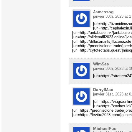
Jamessog
janvier 30th, 2023 at 1
[url=http://tizanidinez
[url=http://cephalexin.l
[url=http://antabuse.ink/]antabuse o
[url=http://sildenafil2023.online/]vi
[url=http://diflucan.ink/]fluconazole
[url=http://prednisolone.trade/]pred
[url=http://cytotectabs.quest/]misopr
WimSes
janvier 30th, 2023 at 1
[url=https://strattera24
DarrylMax
janvier 31st, 2023 at 0
[url=https://viagraonlin
[url=https://zovirax.lol
[url=https://prednisolone.trade/]pre
[url=https://levitra2023.com/]generic
MichaelFus