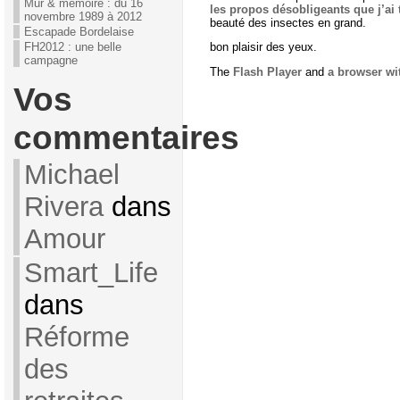
Mur & mémoire : du 16
les propos désobligeants que j’ai 
novembre 1989 à 2012
beauté des insectes en grand.
Escapade Bordelaise
FH2012 : une belle
bon plaisir des yeux.
campagne
The
Flash Player
and
a browser wi
Vos
commentaires
Michael
Rivera
dans
Amour
Smart_Life
dans
Réforme
des