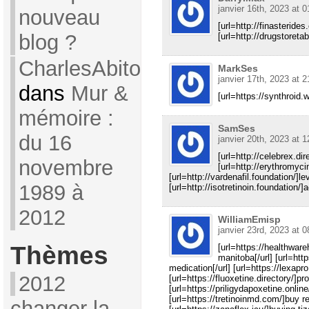
janvier 16th, 2023 at 0
nouveau
[url=http://finasteride
blog ?
[url=http://drugstoreta
CharlesAbito
MarkSes
janvier 17th, 2023 at 2
dans
Mur &
[url=https://synthroid.
mémoire :
SamSes
du 16
janvier 20th, 2023 at 1
[url=http://celebrex.di
novembre
[url=http://erythromyci
[url=http://vardenafil.foundation/]lev
1989 à
[url=http://isotretinoin.foundation/]a
2012
WilliamEmisp
janvier 23rd, 2023 at 0
Thèmes
[url=https://healthwa
manitoba[/url] [url=htt
medication[/url] [url=https://lexapro
2012
[url=https://fluoxetine.directory/]pr
[url=https://priligydapoxetine.online/
[url=https://tretinoinmd.com/]buy re
changer la