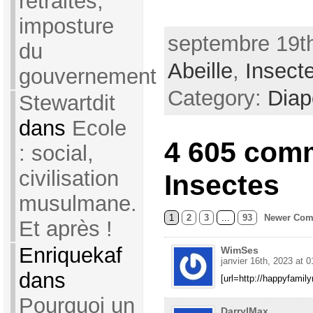
retraites,
imposture
septembre 19th
du
Abeille
,
Insect
gouvernement
Category:
Dia
Stewartdit
dans
Ecole
4 605 com
: social,
civilisation
Insectes
musulmane.
1
2
3
...
93
Newer Com
Et après !
Enriquekaf
WimSes
janvier 16th, 2023 at 0
dans
[url=http://happyfamily
Pourquoi un
DarrylMax