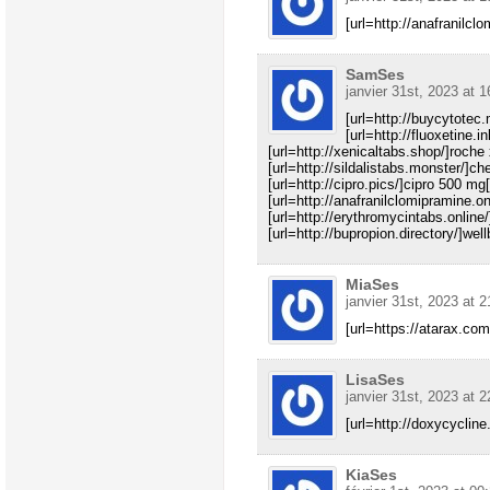
[url=http://anafranilclo
SamSes
janvier 31st, 2023 at 1
[url=http://buycytotec.
[url=http://fluoxetine.i
[url=http://xenicaltabs.shop/]roche
[url=http://sildalistabs.monster/]che
[url=http://cipro.pics/]cipro 500 mg[
[url=http://anafranilclomipramine.onl
[url=http://erythromycintabs.online/
[url=http://bupropion.directory/]wellb
MiaSes
janvier 31st, 2023 at 2
[url=https://atarax.co
LisaSes
janvier 31st, 2023 at 2
[url=http://doxycycline
KiaSes