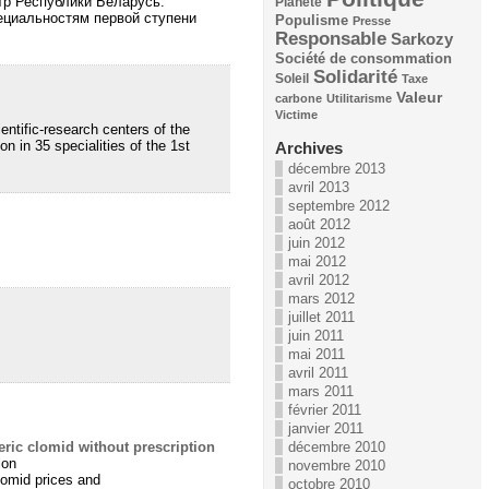
тр Республики Беларусь.
Planète
ециальностям первой ступени
Populisme
Presse
Responsable
Sarkozy
Société de consommation
Solidarité
Soleil
Taxe
Valeur
carbone
Utilitarisme
Victime
ntific-research centers of the
on in 35 specialities of the 1st
Archives
décembre 2013
avril 2013
septembre 2012
août 2012
juin 2012
mai 2012
avril 2012
mars 2012
juillet 2011
juin 2011
mai 2011
avril 2011
mars 2011
février 2011
janvier 2011
décembre 2010
ric clomid without prescription
ion
novembre 2010
lomid prices and
octobre 2010