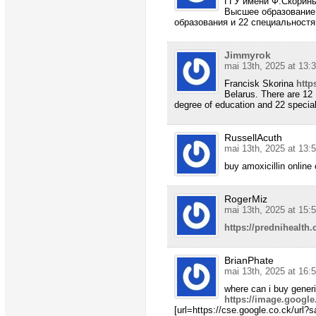
ГГУ имени Ф.Скорин
Высшее образование 
образования и 22 специальностя
Jimmyrok
mai 13th, 2025 at 13:
Francisk Skorina
http
Belarus. There are 12 F
degree of education and 22 speciali
RussellAcuth
mai 13th, 2025 at 13:
buy amoxicillin online
RogerMiz
mai 13th, 2025 at 15:
https://prednihealth
BrianPhate
mai 13th, 2025 at 16:
where can i buy gener
https://image.google
[url=https://cse.google.co.ck/url?s