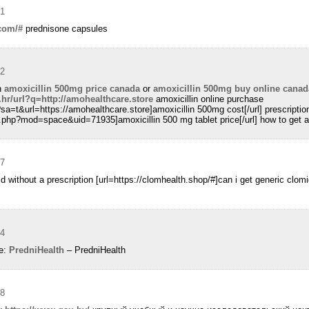
51
.com/#
prednisone capsules
52
n
amoxicillin 500mg price canada
or
amoxicillin 500mg buy online canad
.hr/url?q=http://amohealthcare.store
amoxicillin online purchase
sa=t&url=https://amohealthcare.store]amoxicillin 500mg cost[/url] prescription
php?mod=space&uid=71935]amoxicillin 500 mg tablet price[/url] how to get am
27
id without a prescription [url=https://clomhealth.shop/#]can i get generic clom
44
ce:
PredniHealth
– PredniHealth
18