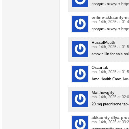
продать аккаунт
http
online-akkaunty-m
mai 14th, 2025 at 01:
продать аккаунт
http
RussellAcuth
mai 14th, 2025 at 01:
amoxicillin for sale on
Oscartak
mai 14th, 2025 at 01:
Amo Health Care:
Amo
Matthewglify
mai 14th, 2025 at 02:
20 mg prednisone table
akkaunty-dlya-prod
mai 14th, 2025 at 03: