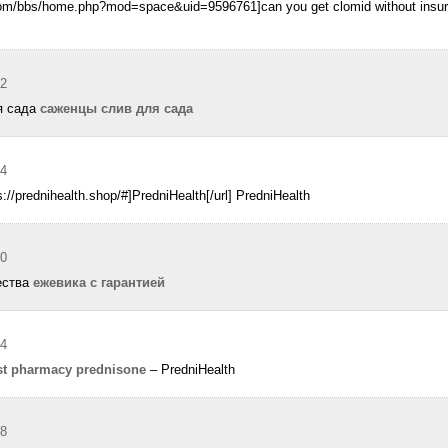
com/bbs/home.php?mod=space&uid=9596761]can you get clomid without insura
02
я сада
саженцы слив для сада
14
s://prednihealth.shop/#]PredniHealth[/url] PredniHealth
20
ества
ежевика с гарантией
24
st pharmacy prednisone
– PredniHealth
48