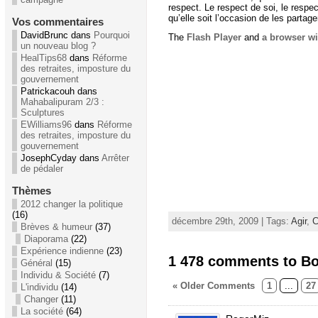
respect. Le respect de soi, le respec
qu’elle soit l’occasion de les
partage
Vos commentaires
DavidBrunc dans
Pourquoi
The
Flash Player
and
a browser wi
un nouveau blog ?
HealTips68
dans
Réforme
des retraites, imposture du
gouvernement
Patrickacouh dans
Mahabalipuram 2/3 :
Sculptures
EWilliams96
dans
Réforme
des retraites, imposture du
gouvernement
JosephCyday dans
Arrêter
de pédaler
Thèmes
2012 changer la politique
(16)
décembre 29th, 2009 | Tags:
Agir
,
C
Brèves & humeur
(37)
Diaporama
(22)
Expérience indienne
(23)
1 478 comments to B
Général
(15)
Individu & Société
(7)
« Older Comments
1
...
27
L'individu
(14)
Changer
(11)
La société
(64)