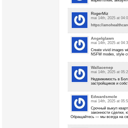
маркетплейс аккаун
RogerMiz
mai 14th, 2025 at 04:
https://amohealthcar
Angelglawn
mai 14th, 2025 at 04:
Create vivid images w
NSFW modes, style cus
Wallacenep
mai 14th, 2025 at 05:
Недвижимость в Бол
застройщиков и собс
Edwardsmole
mai 14th, 2025 at 05:
Срочный выкуп квар
законности сделки, 
Обращайтесь — мы всегда на свя