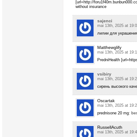
[url=http://foru1f40m.bunbun000.
without insurance
sajenci
mai 13th, 2025 at 19:
лилии для украшени
Matthewglify
mai 13th, 2025 at 19:
PredniHealth [url=http
vsibiry
mai 13th, 2025 at 19:
сирень высокого кач
Oscartak
mai 13th, 2025 at 19:
prednisone 20 mg:
be
RussellAcuth
mai 13th, 2025 at 19: