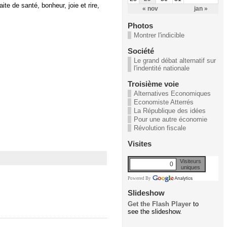
te de santé, bonheur, joie et rire,
« nov
jan »
Photos
Montrer l'indicible
Société
Le grand débat alternatif sur
l'indentité nationale
Troisième voie
Alternatives Economiques
Economiste Atterrés
La République des idées
Pour une autre économie
Révolution fiscale
Visites
Visiteurs
0
uniques
Powered By
Slideshow
Get the Flash Player
to
see the slideshow.