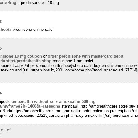
sone 4mg
– prednisone pill 10 mg
59
shop/#
prednisone online sale
42
dnisone 10 mg coupon
or
order prednisone with mastercard debit
url=http://prednihealth.shop
prednisone 1 mg tablet
redirect.aspx?https://prednihealth.shop/]where can i buy prednisone online wit
in mexico and [url=https://bbs.hy2001.com/home.php?mod=space&uid=71714]pr
05
capsule
amoxicillin without rx
or
amoxicillin 500 mg
.it/myframe/?h=1400&t=rassegna
stampa&l=http://amohealthcare.store buy a
t&url=https://amohealthcare.store]amoxicillin order online no prescription[/url
hp?mod=space&uid=20219]canadian pharmacy amoxicillin[/url] purchase amoxi
e_jef
1