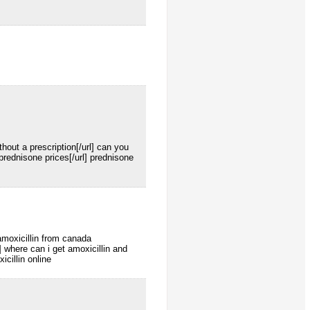
hout a prescription[/url] can you
ednisone prices[/url] prednisone
moxicillin from canada
] where can i get amoxicillin and
cillin online