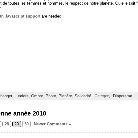
t de toutes les femmes et hommes, le respect de notre planète. Qu’elle soit fai
r.
th Javascript support
are needed..
hanger
,
Lumière
,
Ombre
,
Photo
,
Planète
,
Solidarité
| Category:
Diaporama
onne année 2010
28
29
30
Newer Comments »