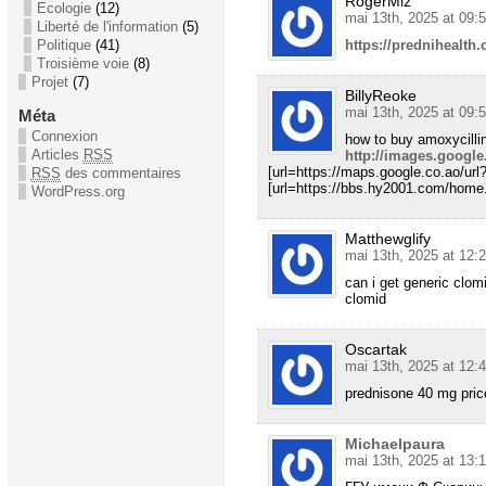
RogerMiz
Ecologie
(12)
mai 13th, 2025 at 09:
Liberté de l'information
(5)
Politique
(41)
https://prednihealth
Troisième voie
(8)
Projet
(7)
BillyReoke
mai 13th, 2025 at 09:
Méta
Connexion
how to buy amoxycilli
Articles
RSS
http://images.google
[url=https://maps.google.co.ao/url?
RSS
des commentaires
[url=https://bbs.hy2001.com/home.
WordPress.org
Matthewglify
mai 13th, 2025 at 12:
can i get generic clom
clomid
Oscartak
mai 13th, 2025 at 12:
prednisone 40 mg pri
Michaelpaura
mai 13th, 2025 at 13: