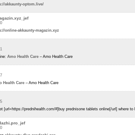
s://akkaunty-optom.live/
agazin.xyz_jef
40
s://online-akkaunty-magazin.xyz
51
line:
Amo Health Care
– Amo Health Care
57
 Health Care
– Amo Health Care
05
t [url=https://prednihealth.com/#]buy prednisone tablets online[/url] where t
azhi.pro_jef
20