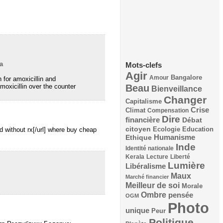
a
Mots-clefs
Agir
Bangalore
Amour
 for amoxicillin and
Beau
oxicillin over the counter
Bienveillance
Changer
Capitalisme
Crise
Climat
Compensation
Dire
financière
Débat
citoyen
Ecologie
Education
id without rx[/url] where buy cheap
Humanisme
Ethique
Inde
Identité nationale
Kerala
Lecture
Liberté
Lumière
Libéralisme
Maux
Marché financier
Meilleur de soi
Morale
Ombre
pensée
OGM
Photo
unique
Peur
Politique