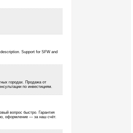
 description. Support for SFW and
тных городах. Продажа от
нсультации по инвестициям.
вый вопрос быстро. Гарантия
но, оформление — за наш счёт.