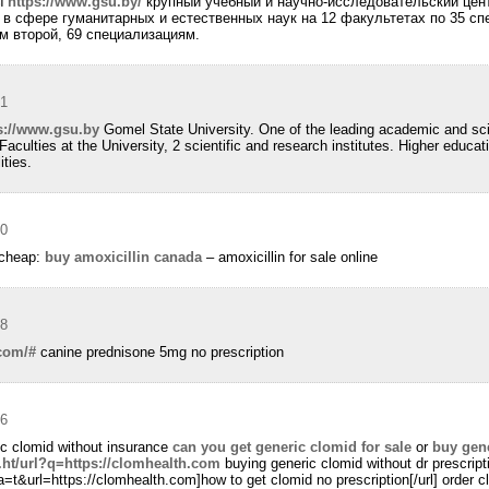
ы
https://www.gsu.by/
крупный учебный и научно-исследовательский цен
в сфере гуманитарных и естественных наук на 12 факультетах по 35 сп
м второй, 69 специализациям.
31
s://www.gsu.by
Gomel State University. One of the leading academic and scie
aculties at the University, 2 scientific and research institutes. Higher educati
ties.
50
 cheap:
buy amoxicillin canada
– amoxicillin for sale online
58
.com/#
canine prednisone 5mg no prescription
56
ic clomid without insurance
can you get generic clomid for sale
or
buy gene
.ht/url?q=https://clomhealth.com
buying generic clomid without dr prescript
a=t&url=https://clomhealth.com]how to get clomid no prescription[/url] order c