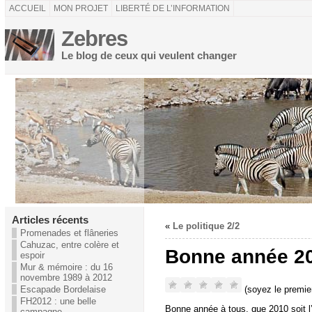
ACCUEIL
MON PROJET
LIBERTÉ DE L’INFORMATION
Zebres
Le blog de ceux qui veulent changer
Articles récents
«
Le politique 2/2
Promenades et flâneries
Cahuzac, entre colère et
Bonne année 2
espoir
Mur & mémoire : du 16
novembre 1989 à 2012
(soyez le premier
Escapade Bordelaise
FH2012 : une belle
Bonne année à tous, que 2010 soit 
campagne