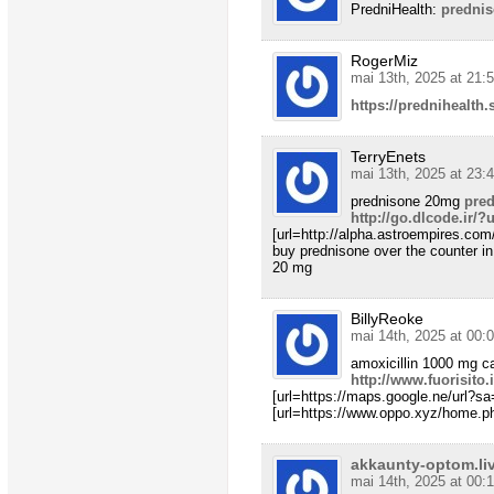
PredniHealth:
predni
RogerMiz
mai 13th, 2025 at 21:
https://prednihealth.
TerryEnets
mai 13th, 2025 at 23:
prednisone 20mg
pre
http://go.dlcode.ir/?
[url=http://alpha.astroempires.com/
buy prednisone over the counter 
20 mg
BillyReoke
mai 14th, 2025 at 00:
amoxicillin 1000 mg 
http://www.fuorisito
[url=https://maps.google.ne/url?sa=
[url=https://www.oppo.xyz/home.p
akkaunty-optom.liv
mai 14th, 2025 at 00:1