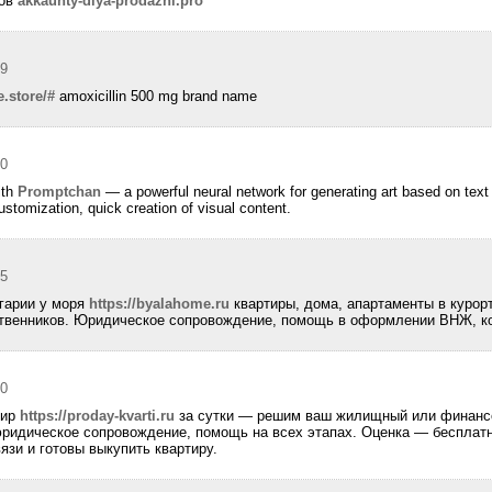
тов
akkaunty-dlya-prodazhi.pro
09
e.store/#
amoxicillin 500 mg brand name
30
ith
Promptchan
— a powerful neural network for generating art based on text
tomization, quick creation of visual content.
25
гарии у моря
https://byalahome.ru
квартиры, дома, апартаменты в курор
твенников. Юридическое сопровождение, помощь в оформлении ВНЖ, ко
50
тир
https://proday-kvarti.ru
за сутки — решим ваш жилищный или финансо
юридическое сопровождение, помощь на всех этапах. Оценка — бесплат
зи и готовы выкупить квартиру.