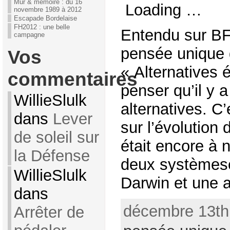
Mur & mémoire : du 16
Loading …
novembre 1989 à 2012
Escapade Bordelaise
FH2012 : une belle
Entendu sur BF
campagne
pensée unique 
Vos
« Alternatives
commentaires
penser qu’il y 
WillieSlulk
alternatives. C
dans
Lever
sur l’évolution
de soleil sur
était encore à
la Défense
deux systèmese
WillieSlulk
Darwin et une au
dans
décembre 13th,
Arrêter de