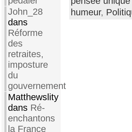
pédaler
pensée unique
John_28
humeur
,
Politi
dans
Réforme
des
retraites,
imposture
du
gouvernement
Matthewslity
dans
Ré-
enchantons
la France