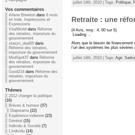
juillet 14th, 2010 | Tags:
Politique
,
Vos commentaires
Arlene Brewton
dans
6 mois
Retraite : une réf
en Inde, Impressions et
Expressions
VitalWorld
dans
Réforme
(4 Avis, moy.: 4, 00 sur 5)
des retraites, imposture du
Loading …
gouvernement
Alors que le besoin de financement es
staxyn_deal50
dans
l’un des systèmes les plus sévères d
Réforme des retraites,
imposture du gouvernement
MedSpot37
dans
Réforme
juillet 14th, 2010 | Tags:
Agir
,
Sarko
des retraites, imposture du
gouvernement
Good214
dans
Réforme des
retraites, imposture du
gouvernement
Thèmes
2012 changer la politique
(16)
Brèves & humeur
(37)
Diaporama
(22)
Expérience indienne
(23)
Général
(15)
Individu & Société
(7)
L'individu
(14)