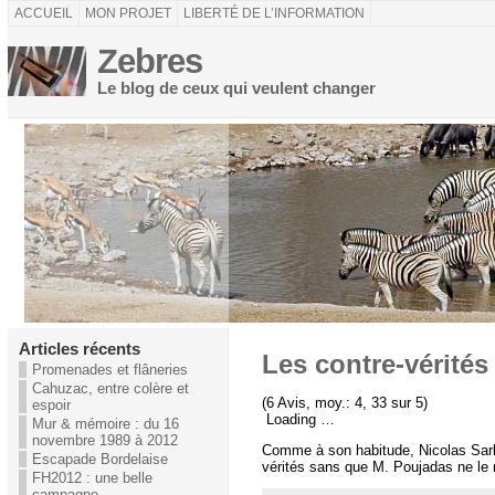
ACCUEIL
MON PROJET
LIBERTÉ DE L’INFORMATION
Zebres
Le blog de ceux qui veulent changer
Articles récents
Les contre-vérités
Promenades et flâneries
Cahuzac, entre colère et
(6 Avis, moy.: 4, 33 sur 5)
espoir
Loading …
Mur & mémoire : du 16
novembre 1989 à 2012
Comme à son habitude, Nicolas Sarko
Escapade Bordelaise
vérités sans que M. Poujadas ne le r
FH2012 : une belle
campagne