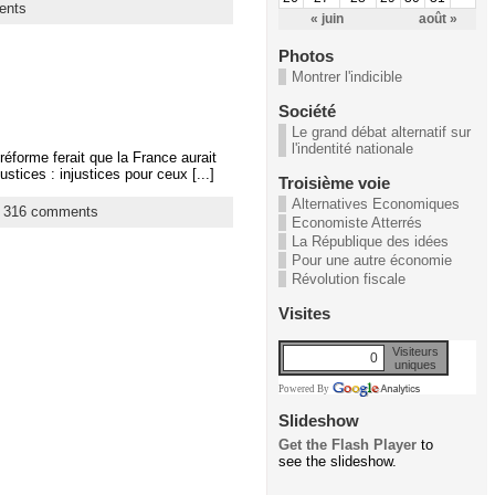
ents
« juin
août »
Photos
Montrer l'indicible
Société
Le grand débat alternatif sur
l'indentité nationale
réforme ferait que la France aurait
tices : injustices pour ceux [...]
Troisième voie
Alternatives Economiques
|
316 comments
Economiste Atterrés
La République des idées
Pour une autre économie
Révolution fiscale
Visites
Visiteurs
0
uniques
Powered By
Slideshow
Get the Flash Player
to
see the slideshow.