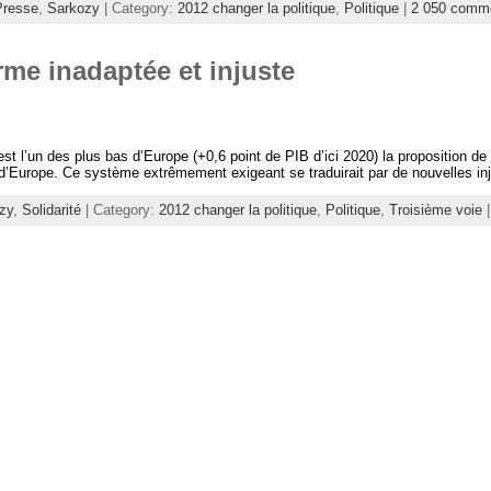
Presse
,
Sarkozy
| Category:
2012 changer la politique
,
Politique
|
2 050 comm
orme inadaptée et injuste
t l’un des plus bas d’Europe (+0,6 point de PIB d’ici 2020) la proposition de 
’Europe. Ce système extrêmement exigeant se traduirait par de nouvelles injus
zy
,
Solidarité
| Category:
2012 changer la politique
,
Politique
,
Troisième voie