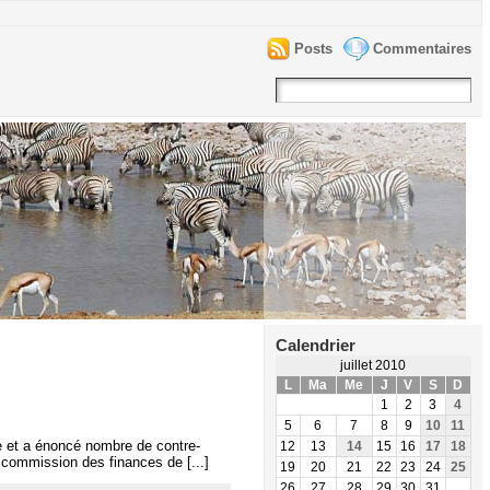
Posts
Commentaires
Calendrier
juillet 2010
L
Ma
Me
J
V
S
D
1
2
3
4
5
6
7
8
9
10
11
e et a énoncé nombre de contre-
12
13
14
15
16
17
18
 commission des finances de [...]
19
20
21
22
23
24
25
26
27
28
29
30
31