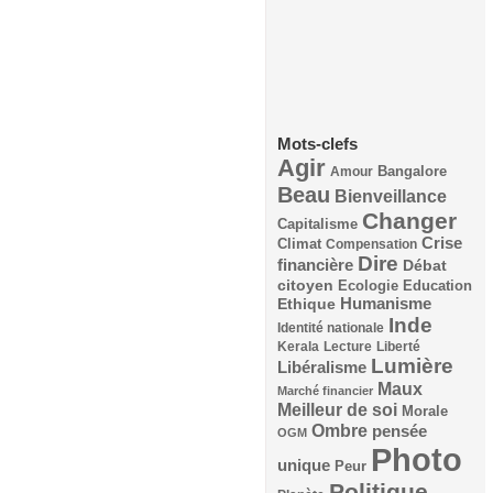
Mots-clefs
Agir
Bangalore
Amour
Beau
Bienveillance
Changer
Capitalisme
Crise
Climat
Compensation
Dire
financière
Débat
citoyen
Ecologie
Education
Humanisme
Ethique
Inde
Identité nationale
Kerala
Lecture
Liberté
Lumière
Libéralisme
Maux
Marché financier
Meilleur de soi
Morale
Ombre
pensée
OGM
Photo
unique
Peur
Politique