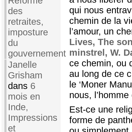
Réforme
qui nous entrav
des
chemin de la vi
retraites,
l’amour, un chem
imposture
Lives, The son
du
minstrel, W. D
gouvernement
ce chemin, ou d
Janelle
au long de ce 
Grisham
le ‘Moner Manus
dans
6
nous, l’homme 
mois en
Inde,
Est-ce une reli
Impressions
forme de pant
et
ou simplement l