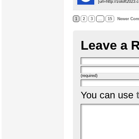
[url=http://zoloft2023.c
1
2
3
...
15
Newer Com
Leave a 
(required)
You can use