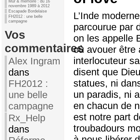
Mur & mémoire : du 16
novembre 1989 à 2012
Escapade Bordelaise
L’Inde moderne
FH2012 : une belle
campagne
parcourue par d
Vos
on les appelle
commentaires
où avouer être 
interlocuteur sa
Alex Ingram
disent que Dieu
dans
statues, ni dan
FH2012 :
un paradis, ni 
une belle
en chacun de n
campagne
est notre part 
Rx_Help
troubadours mo
dans
à nous libérer