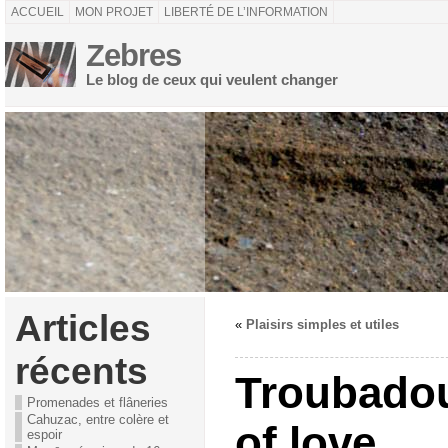
ACCUEIL
MON PROJET
LIBERTÉ DE L’INFORMATION
Zebres
Le blog de ceux qui veulent changer
Articles
«
Plaisirs simples et utiles
récents
Troubadou
Promenades et flâneries
Cahuzac, entre colère et
of love
espoir