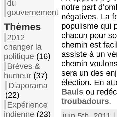
du
notre part d’om
gouvernement
négatives. La 
Thèmes
populisme qui p
chacun pour so
2012
chemin est faci
changer la
assiste à un vér
politique
(16)
chemin voulons
Brèves &
sera un des enj
humeur
(37)
élection. En at
Diaporama
Bauls
ou redé
(22)
troubadours
.
Expérience
indienne
(23)
juin 5th, 2011 