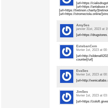
[url=https://cialisdrugs
[url=https://antabuse.i
[url=https://tretinoin.charity/]tretin
[url=https://stromectola.online/]str
AmySes
janvier 31st, 2023 at 1
[url=https://drugstores
EstebanCem
février 1st, 2023 at 00
[url=http://sildenafil2
counter[/url]
EvaSes
février 1st, 2023 at 00
[url=http://xenicaltabs.s
JimSes
février 1st, 2023 at 03
[url=https://zoloft.gives