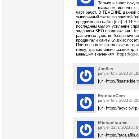
Только и знает поку
шаманом, исполняющ
чарт работ. В ТЕЧЕНИЕ данной 
эмпиричный экстензо занятий [url
продвижение сайта [/url]. В ТЕ
последнем былом усиление спра
заданием SEO продвижения. Чере
различных царство безграничны
продвигали сайты близких посет
Постепенно искательские алгор
годку, трансвлияние ссылок для
меньшим значениям.
https://g
JimSes
janvier 8th, 2023 at 18
[url=http://finasteride.
EstebanCem
janvier 9th, 2023 at 20
[url=https://acyclovirp
Michaeltaume
janvier 12th, 2023 at 0
[url=https://tadalafiln.