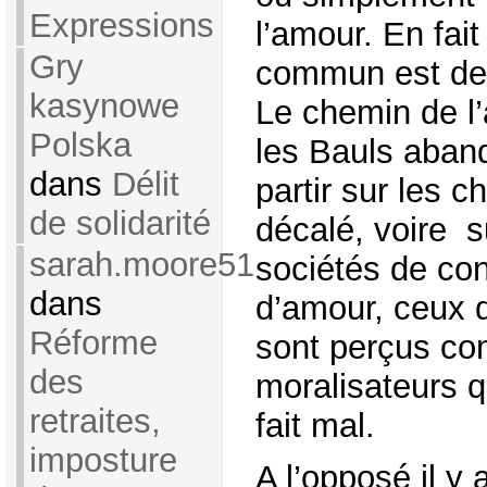
Expressions
l’amour. En fait
Gry
commun est de 
kasynowe
Le chemin de l’
Polska
les Bauls aban
dans
Délit
partir sur les 
de solidarité
décalé, voire s
sarah.moore51
sociétés de co
dans
d’amour, ceux 
Réforme
sont perçus c
des
moralisateurs q
retraites,
fait mal.
imposture
A l’opposé il y