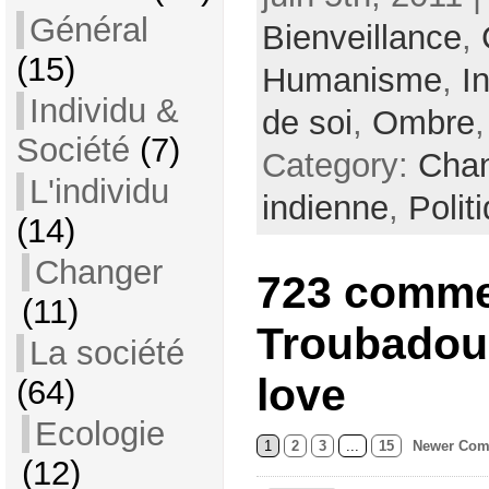
Général
Bienveillance
,
(15)
Humanisme
,
I
Individu &
de soi
,
Ombre
Société
(7)
Category:
Cha
L'individu
indienne
,
Polit
(14)
Changer
723 comme
(11)
Troubadour
La société
love
(64)
Ecologie
1
2
3
...
15
Newer Com
(12)