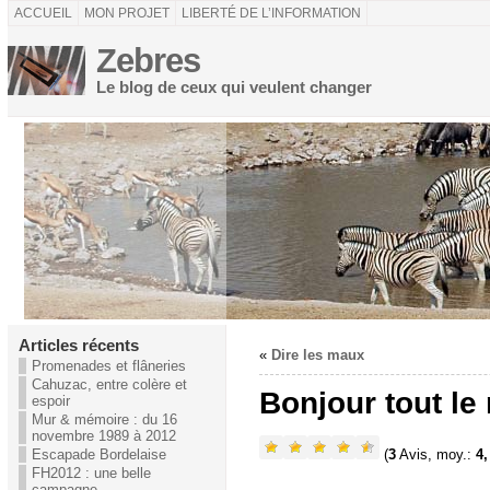
ACCUEIL
MON PROJET
LIBERTÉ DE L’INFORMATION
Zebres
Le blog de ceux qui veulent changer
Articles récents
«
Dire les maux
Promenades et flâneries
Cahuzac, entre colère et
Bonjour tout le
espoir
Mur & mémoire : du 16
novembre 1989 à 2012
(
3
Avis, moy.:
4,
Escapade Bordelaise
FH2012 : une belle
campagne