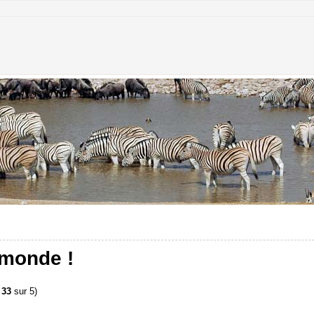
 monde !
 33
sur 5)