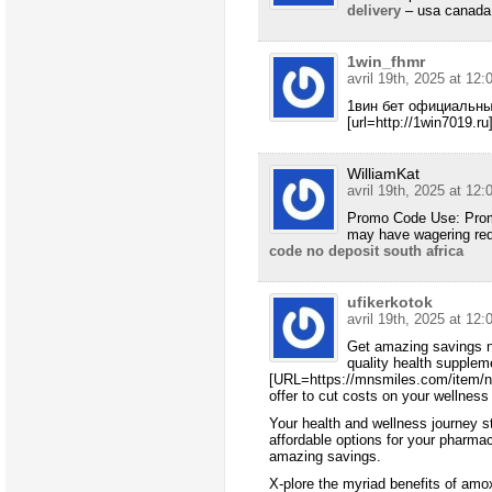
delivery
– usa canada
1win_fhmr
avril 19th, 2025 at 12:
1вин бет официальны
[url=http://1win7019.ru]
WilliamKat
avril 19th, 2025 at 12:
Promo Code Use: Promo
may have wagering req
code no deposit south africa
ufikerkotok
avril 19th, 2025 at 12:
Get amazing savings no
quality health supplem
[URL=https://mnsmiles.com/item/ni
offer to cut costs on your wellness
Your health and wellness journey st
affordable options for your pharma
amazing savings.
X-plore the myriad benefits of amoxi