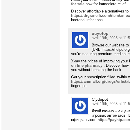
for sale
now for immediate relief.
Discover affordable alternatives t
https://drgranelli.com/item/amoxi
bacterial infections.
uuyotop
avril 19th, 2025 at 11:
Browse our website to 
[URL=https://helpo.org
you’re securing premium medical ca
X-ray the prices of improving your 
on line pharmacy
. Discover how t
you without breaking the bank.
Get your prescription filled swiftl
https://animall.org/drugs/orlistat
fingertips.
Clydepot
avril 19th, 2025 at 11:
Джой казино – лицен
игровых автоматов. 
официального
https://payhip.co