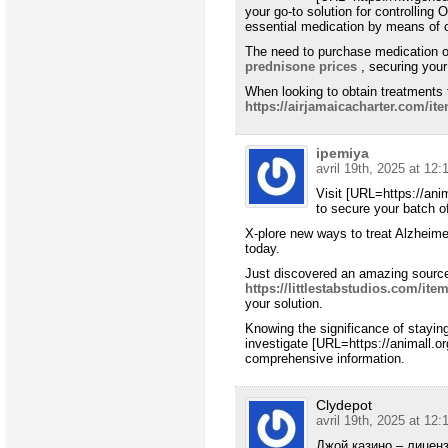
your go-to solution for controllin
essential medication by means of 
The need to purchase medication on
prednisone prices
, securing your
When looking to obtain treatments 
https://airjamaicacharter.com/ite
ipemiya
avril 19th, 2025 at 12:
Visit [URL=https://ani
to secure your batch of
X-plore new ways to treat Alzheim
today.
Just discovered an amazing source
https://littlestabstudios.com/item
your solution.
Knowing the significance of staying 
investigate [URL=https://animall.or
comprehensive information.
Clydepot
avril 19th, 2025 at 12:
Джой казино – лицен