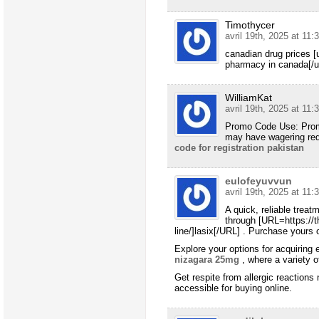
Timothycer
avril 19th, 2025 at 11:
canadian drug prices 
pharmacy in canada[/
WilliamKat
avril 19th, 2025 at 11:
Promo Code Use: Promo
may have wagering req
code for registration pakistan
eulofeyuvvun
avril 19th, 2025 at 11:
A quick, reliable treat
through [URL=https://t
line/]lasix[/URL] . Purchase yours o
Explore your options for acquiring
nizagara 25mg
, where a variety o
Get respite from allergic reactions
accessible for buying online.