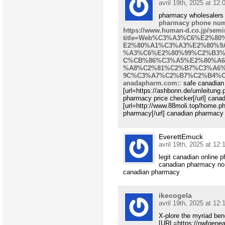
avril 19th, 2025 at 12:
pharmacy wholesaler
pharmacy phone nu
https://www.human-d.co.jp/semi
title=Web%C3%A3%C6%E2%8
E2%80%A1%C3%A3%E2%80%9
%A3%C6%E2%80%99%C2%B3
C%CB%86%C3%A5%E2%80%A
%A8%C2%81%C2%B7%C3%A6
9C%C3%A7%C2%B7%C2%B4%C3%
anadapharm.com:
: safe canadia
[url=https://ashbonn.de/umleitun
pharmacy price checker[/url] can
[url=http://www.88moli.top/home.
pharmacy[/url] canadian pharmacy 
EverettEmuck
avril 19th, 2025 at 12:
legit canadian online
canadian pharmacy no
canadian pharmacy
ikecogela
avril 19th, 2025 at 12:
X-plore the myriad bene
[URL=https://nwfgeneal