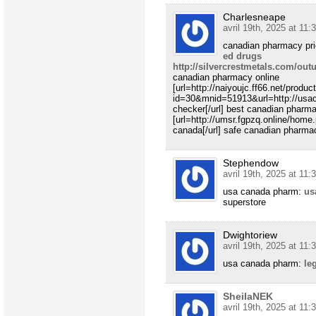
Charlesneape
avril 19th, 2025 at 11:
canadian pharmacy pr
ed drugs
http://silvercrestmetals.com/ou
canadian pharmacy online
[url=http://naiyoujc.ff66.net/produ
id=30&mnid=51913&url=http://us
checker[/url] best canadian pharma
[url=http://umsr.fgpzq.online/h
canada[/url] safe canadian pharma
Stephendow
avril 19th, 2025 at 11:
usa canada pharm:
us
superstore
Dwightoriew
avril 19th, 2025 at 11:
usa canada pharm:
le
SheilaNEK
avril 19th, 2025 at 11: