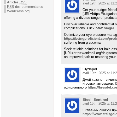
Articles
RSS
avril 19th, 2025 at 11:
RSS
des commentaires
Get your budget-friend
WordPress.org
[URL=https://bulgarian
offering a diverse range of product
Discover reliable and confidential 
complications. Click here:
viagra
.
Optimize your eye pressure manag
https://beingproficient.com/pre
suffering from glaucoma.
Seek reliable solutions for hair los
[URL=https://animall.org/drugs/xeni
an improved path to restoring your 
Clydepot
avril 19th, 2025 at 11:
Джой казино – лицен
игровых автоматов. 
официального
https://bresdel.c
Steel_Sentinel
avril 19th, 2025 at 11:
5 главных ошибок пр
https://www.stsisgol