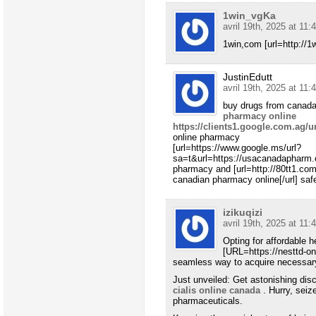
1win_vgKa
avril 19th, 2025 at 11:
1win,com [url=http://1w
JustinEdutt
avril 19th, 2025 at 11:
buy drugs from canad
pharmacy online
https://clients1.google.com.ag
online pharmacy
[url=https://www.google.ms/url?
sa=t&url=https://usacanadapharm.
pharmacy and [url=http://80tt1.
canadian pharmacy online[/url] sa
izikuqizi
avril 19th, 2025 at 11:
Opting for affordable h
[URL=https://nesttd-onl
seamless way to acquire necessary
Just unveiled: Get astonishing dis
cialis online canada
. Hurry, seiz
pharmaceuticals.