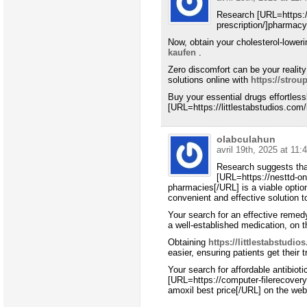
Research [URL=https:/
prescription/]pharmacy[
Now, obtain your cholesterol-lower
kaufen
.
Zero discomfort can be your reality
solutions online with
https://stro
Buy your essential drugs effortlessl
[URL=https://littlestabstudios.com/
olabculahun
avril 19th, 2025 at 11:
Research suggests that
[URL=https://nesttd-onl
pharmacies[/URL] is a viable option
convenient and effective solution t
Your search for an effective remed
a well-established medication, on 
Obtaining
https://littlestabstudio
easier, ensuring patients get their 
Your search for affordable antibiot
[URL=https://computer-filerecovery
amoxil best price[/URL] on the web f