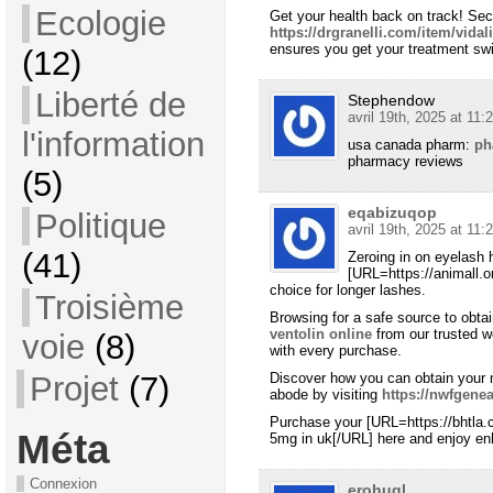
Ecologie
Get your health back on track! Secu
https://drgranelli.com/item/vidali
ensures you get your treatment swif
(12)
Liberté de
Stephendow
avril 19th, 2025 at 11:
l'information
usa canada pharm:
ph
pharmacy reviews
(5)
eqabizuqop
Politique
avril 19th, 2025 at 11:
(41)
Zeroing in on eyelash 
[URL=https://animall.org
choice for longer lashes.
Troisième
Browsing for a safe source to obta
ventolin online
from our trusted w
voie
(8)
with every purchase.
Discover how you can obtain your m
Projet
(7)
abode by visiting
https://nwfgene
Purchase your [URL=https://bhtla.
Méta
5mg in uk[/URL] here and enjoy en
Connexion
erohugl