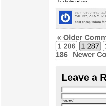
for a top-tier outcome.
can i get cheap tad
avril 19th, 2025 at 12:
cost cheap tadora for
« Older Comm
1 286
1 287
186
Newer C
Leave a 
(required)