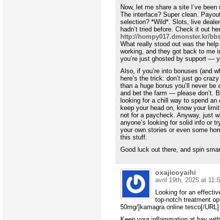
Now, let me share a site I’ve been 
The interface? Super clean. Payou
selection? *Wild*. Slots, live dea
hadn’t tried before. Check it out he
http://hompy017.dmonster.kr/b
What really stood out was the help 
working, and they got back to me in
you’re just ghosted by support — 
Also, if you’re into bonuses (and w
here’s the trick: don’t just go crazy
than a huge bonus you’ll never be 
and bet the farm — please don’t. Bu
looking for a chill way to spend an 
keep your head on, know your limits, 
not for a paycheck. Anyway, just w
anyone’s looking for solid info or tr
your own stories or even some horro
this stuff.
Good luck out there, and spin smar
oxajicoyaihi
avril 19th, 2025 at 11:
Looking for an effectiv
top-notch treatment op
50mg/]kamagra online tesco[/URL] o
Keep your inflammation at bay wit