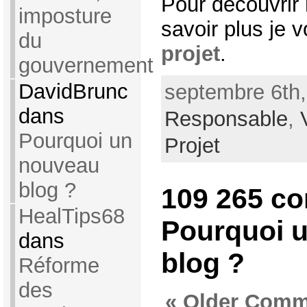
Pour découvrir 
imposture
savoir plus je v
du
projet
.
gouvernement
DavidBrunc
septembre 6th,
dans
Responsable
,
Pourquoi un
Projet
nouveau
blog ?
109 265 c
HealTips68
Pourquoi 
dans
blog ?
Réforme
des
« Older Comm