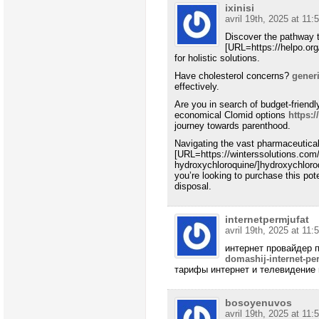
ixinisi
avril 19th, 2025 at 11:
Discover the pathway t
[URL=https://helpo.org
for holistic solutions.
Have cholesterol concerns?
gener
effectively.
Are you in search of budget-friendly
economical Clomid options
https:
journey towards parenthood.
Navigating the vast pharmaceutical
[URL=https://winterssolutions.com/
hydroxychloroquine/]hydroxychloro
you’re looking to purchase this pot
disposal.
internetpermjufat
avril 19th, 2025 at 11:
интернет провайдер 
domashij-internet-pe
тарифы интернет и телевидение
bosoyenuvos
avril 19th, 2025 at 11: