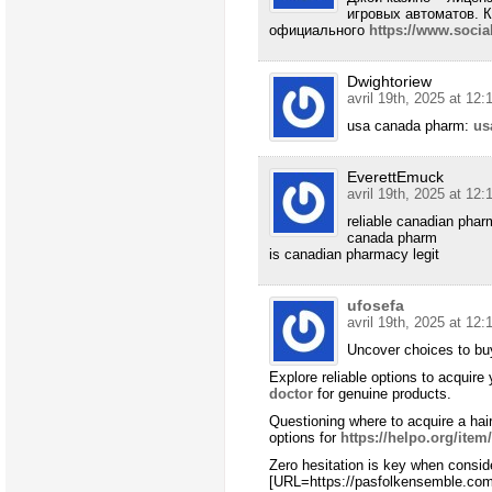
игровых автоматов. 
официального
https://www.socia
Dwightoriew
avril 19th, 2025 at 12:
usa canada pharm:
us
EverettEmuck
avril 19th, 2025 at 12:
reliable canadian pha
canada pharm
is canadian pharmacy legit
ufosefa
avril 19th, 2025 at 12:
Uncover choices to buy
Explore reliable options to acquire
doctor
for genuine products.
Questioning where to acquire a hai
options for
https://helpo.org/item/
Zero hesitation is key when conside
[URL=https://pasfolkensemble.com