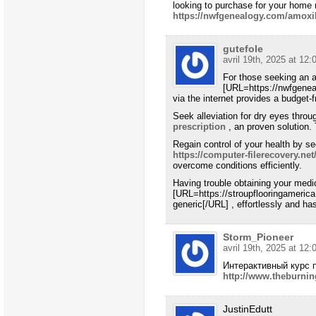
looking to purchase for your home 
https://nwfgenealogy.com/amoxil
gutefole
avril 19th, 2025 at 12:
For those seeking an af
[URL=https://nwfgene
via the internet provides a budget-f
Seek alleviation for dry eyes thro
prescription
, an proven solution. 
Regain control of your health by se
https://computer-filerecovery.ne
overcome conditions efficiently.
Having trouble obtaining your medi
[URL=https://stroupflooringameric
generic[/URL] , effortlessly and has
Storm_Pioneer
avril 19th, 2025 at 12:
Интерактивный курс 
http://www.theburni
JustinEdutt