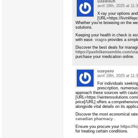
uzediluh
avril 19th, 2025 at 11:
X-ray your options and
[URL=https://livinlifep
Whether you’re browsing on the web 
solutions.
Keeping your health in check is es
with ease.
viagra
provides a simpl
Discover the best deals for managin
https://pasfolkensemble.com/via
purchase your medication online.
ozeyero
avril 19th, 2025 at 11:
For individuals seekin
prescription, numerous 
approach these sources with cautio
[URL=https://winterssolutions.com
price[/URL] offers a comprehensive
alongside vital details on its applic
Discover the most economical rates
canadian pharmacy
.
Ensure you procure your
https://
for treating certain conditions.