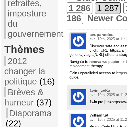
retraites,
1 286
1 287
imposture
186
Newer C
du
gouvernement
avupahedxu
avril 19th, 2025 at 11:
Thèmes
Discover safe and easy
click. [URL=https://ai
generic/]viagra[/URL] offers a strai
2012
Navigate to
renova wc papier
for 
replacement therapy.
changer la
Gain unparalleled access to
https:
guide.
politique
(16)
Brèves &
1win_zvKa
avril 19th, 2025 at 11:
humeur
(37)
1win.pro [url=https://w
Diaporama
WilliamKat
avril 19th, 2025 at 11:
(22)
Promo Code Use: Promo