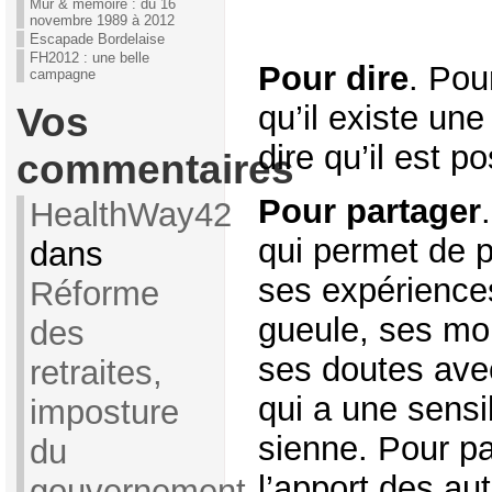
Mur & mémoire : du 16
novembre 1989 à 2012
Escapade Bordelaise
FH2012 : une belle
Pour dire
. Pou
campagne
Vos
qu’il existe une
dire qu’il est p
commentaires
Pour partager
HealthWay42
qui permet de p
dans
ses expérience
Réforme
gueule, ses mo
des
ses doutes av
retraites,
qui a une sensib
imposture
sienne. Pour pa
du
l’apport des aut
gouvernement