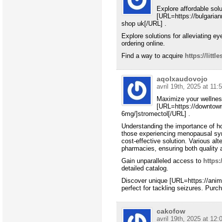
Explore affordable sol
[URL=https://bulgarian
shop uk[/URL] .
Explore solutions for alleviating e
ordering online.
Find a way to acquire
https://litt
aqolxaudovojo
avril 19th, 2025 at 11:
Maximize your wellnes
[URL=https://downtown
6mg/]stromectol[/URL] .
Understanding the importance of h
those experiencing menopausal sy
cost-effective solution. Various al
pharmacies, ensuring both quality a
Gain unparalleled access to
https:
detailed catalog.
Discover unique [URL=https://anima
perfect for tackling seizures. Purch
cakofow
avril 19th, 2025 at 12: