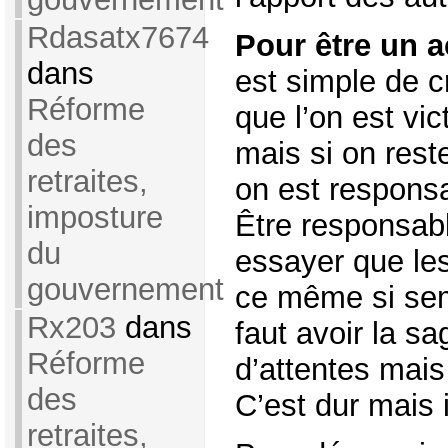
Rdasatx7674
Pour être un 
dans
est simple de cr
Réforme
que l’on est vic
des
mais si on rest
retraites,
on est responsa
imposture
Être responsabl
du
essayer que le
gouvernement
ce même si sem
Rx203
dans
faut avoir la s
Réforme
d’attentes mais
des
C’est dur mais 
retraites,