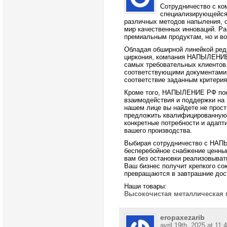
Сотрудничество с к
специализирующейся
различных методов напыления, 
мир качественных инноваций. Раб
премиальным продуктам, но и во
Обладая обширной линейкой ред
циркония, компания НАПЫЛЕНИЕ 
самых требовательных клиентов
соответствующими документами
соответствие заданным критерия
Кроме того, НАПЫЛЕНИЕ РФ пон
взаимодействия и поддержки на 
нашем лице вы найдете не просто
предложить квалифицированную 
конкретные потребности и адапт
вашего производства.
Выбирая сотрудничество с НАПЫ
бесперебойное снабжение ценн
вам без остановки реализовыват
Ваш бизнес получит крепкого со
превращаются в завтрашние дос
Наши товары:
Высокочистая металлическая
eropaxezarib
avril 19th, 2025 at 11: