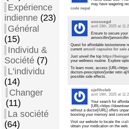
may have wagering req
Expérience
code nepal
indienne
(23)
unoxuegd
Général
avril 19th, 2025 at 11:
Ensure to secure your 
(15)
amoxicillin/]amoxicill
Quest for affordable testosterone 
Individu &
current
amoxil capsules for sale
a
Just unveil the top
https://beingp
Société
(7)
your wellness routine. Explore opti
To learn more, access [URL=https:
L'individu
doctors-prescription/]order retin a[
possible side effects.
(14)
ojefiholeb
Changer
avril 19th, 2025 at 11:
(11)
Your search for afford
[URL=https://downtown
without a doctor[/URL] offers unpar
La société
boosting your memory and concentr
(64)
Visit our website to locate the
cial
obtain your medication on the web.