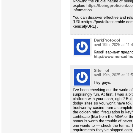
Knowing the crucial nature of being
explore
https://beingproficient.
information.
You can discover effective and reli
[URL=https://pasfolkensemble.com/
xenical[/URL] .
DarkProtocol
avril 19th, 2025 at 11:
Какой вариант предп
http://www.norsadfin
Site - ol
avril 19th, 2025 at 11:
Hey guys,
I’ve been checking out the world of 
surprisingly fun. At first, I was a 
platform with your cash, right? But 
dodgy sites so you won’t have to), 
trustworthy casino from a complete fr
the golden rule: **regulation is key
certificate (like from the MGA or
bonus is worth the trouble of nev
one wants to — check the terms. T
requirements they’ve slapped onto 