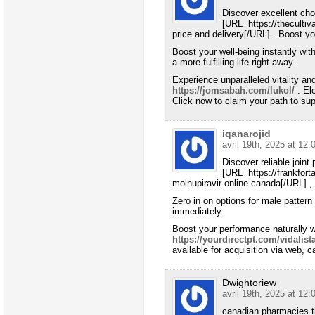
Discover excellent cho
[URL=https://thecultiva
price and delivery[/URL] . Boost you
Boost your well-being instantly wi
a more fulfilling life right away.
Experience unparalleled vitality a
https://jomsabah.com/lukol/
. Ele
Click now to claim your path to su
iqanarojid
avril 19th, 2025 at 12:
Discover reliable joint p
[URL=https://frankfort
molnupiravir online canada[/URL] , 
Zero in on options for male pattern
immediately.
Boost your performance naturally w
https://yourdirectpt.com/vidalist
available for acquisition via web, c
Dwightoriew
avril 19th, 2025 at 12:
canadian pharmacies th