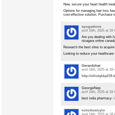
Now, secure your heart health tre
Options for managing hair loss ha
cost-effective solution. Purchase 
ayogadone
avril 16th, 2025 at 18:
Are you dealing with h
nizagara online canada
Research the best sites to acquir
Looking to reduce your healthcare
Gerardohat
avril 16th, 2025 at 18:
http://elliotqbkp039
GeorgeNep
avril 16th, 2025 at 18:
best india pharmacy:
eotoduwuyto
avril 16th, 2025 at 18: