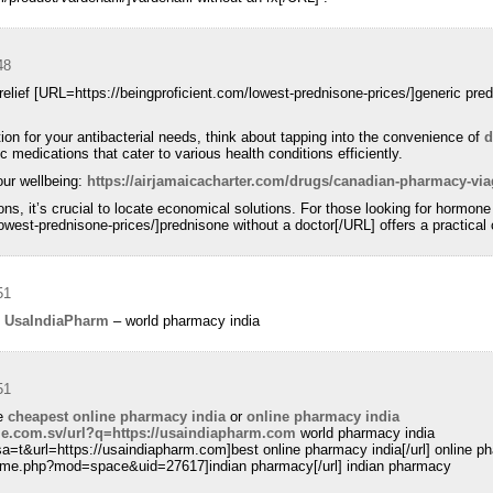
48
 relief [URL=https://beingproficient.com/lowest-prednisone-prices/]generic pred
n for your antibacterial needs, think about tapping into the convenience of
d
c medications that cater to various health conditions efficiently.
ur wellbeing:
https://airjamaicacharter.com/drugs/canadian-pharmacy-via
ns, it’s crucial to locate economical solutions. For those looking for hormone
owest-prednisone-prices/]prednisone without a doctor[/URL] offers a practical 
51
:
UsaIndiaPharm
– world pharmacy india
51
ne
cheapest online pharmacy india
or
online pharmacy india
gle.com.sv/url?q=https://usaindiapharm.com
world pharmacy india
sa=t&url=https://usaindiapharm.com]best online pharmacy india[/url] online p
home.php?mod=space&uid=27617]indian pharmacy[/url] indian pharmacy