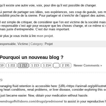
qu’il existe une autre voie, voix, pour dire qu’il est possible de changer.
 qui permet de partager ses idées, ses expériences, ses coup de gueule, ses
ilité proche de la sienne. Pour partager et s’enrichir de l’apport des autres.
Il est simple de critiquer, de considérer que l’on est victime de la société mai
e responsable c’est agir pour essayer que les choses change, et ce même si se
ais juste d’entreprendre. C’est dur mais important.
r plus je vous invite à lire
mon projet
.
esponsable
,
Victime
| Category:
Projet
Pourquoi un nouveau blog ?
210
1 211
1 212
1 213
1 214
...
2 191
Newer Comments »
29
naging fluid retention is accessible here: [URL=https://animall.org/pill/isotreti
ng heart conditions, renal problems, or liver disease, consider exploring this so
just became easier. Now, obtain your medication without hassle.
towndrugofhillsboro.com/drugs/prednisone/
to assist in your reproductive 