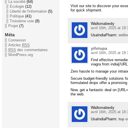
La société
(64)
Visit our site to discover your ess
Ecologie
(12)
for quick shipment.
Liberté de l'information
(5)
Politique
(41)
Troisième voie
(8)
Waltonabedy
Projet
(7)
avril 16th, 2025 at 18:
Méta
UsaIndiaPharm:
onlin
Connexion
Articles
RSS
yifotupa
RSS
des commentaires
avril 16th, 2025 at 18:
WordPress.org
Find effective remedie
viagra from india[/URL]
Zero hassle to manage your intrao
Secure budget-friendly solutions f
formulated drops offer a promising
Now, get a fantastic deal on [URL=
the web.
Waltonabedy
avril 16th, 2025 at 18:
UsaIndiaPharm:
top o