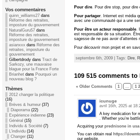
Pour dire
. Pour dire stop, pour dire 
Vos commentaires
quinn_williams27
dans
Pour partager
. Internet est média
Réforme des retraites,
avec une communauté qui a une sensib
imposture du gouvernement
Pour être un acteur responsable
. 
NaturalGuru57
dans
est responsable de sa situation. Êtr
Réforme des retraites,
sagesse de ne pas avoir d’attentes m
imposture du gouvernement
asianxxx
dans
Réforme des
Pour découvrir mon projet et en savoi
retraites, imposture du
gouvernement
septembre 6th, 2009 | Tags:
Dire
,
R
Gilbertdrody dans
Tract de
Sarkozy, une mauvaise
blague pour la France Forte
109 515 comments to 
Brianhet
dans
Pourquoi un
nouveau blog ?
« Older Comments
1
...
1 
Thèmes
2012 changer la politique
(16)
icunuge
Brèves & humeur
(37)
avril 16th, 2025 at 18:
Diaporama
(22)
A key medication for ma
Expérience indienne
(23)
. Whether you’re battli
Général
(15)
Individu & Société
(7)
Acquiring your
prednisone in usa
L'individu
(14)
You can obtain real
https://down
Changer
(11)
our website.