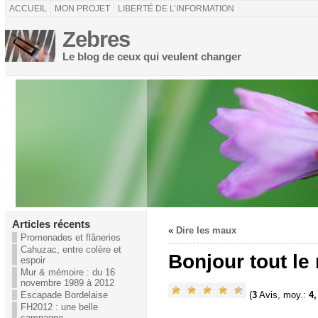
ACCUEIL
MON PROJET
LIBERTÉ DE L’INFORMATION
Zebres
Le blog de ceux qui veulent changer
Articles récents
«
Dire les maux
Promenades et flâneries
Cahuzac, entre colère et
Bonjour tout le
espoir
Mur & mémoire : du 16
novembre 1989 à 2012
(
3
Avis, moy.:
4,
Escapade Bordelaise
FH2012 : une belle
campagne