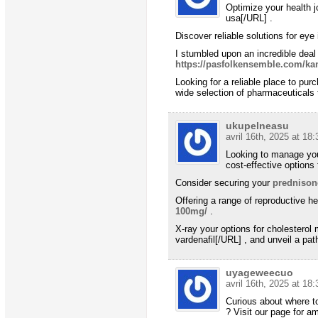
Optimize your health jo
usa[/URL] .
Discover reliable solutions for eye
I stumbled upon an incredible deal 
https://pasfolkensemble.com/ka
Looking for a reliable place to p
wide selection of pharmaceuticals
ukupelneasu
avril 16th, 2025 at 18:
Looking to manage you
cost-effective options
Consider securing your
prednison
Offering a range of reproductive h
100mg/
.
X-ray your options for cholestero
vardenafil[/URL] , and unveil a path
uyageweecuo
avril 16th, 2025 at 18:
Curious about where to
? Visit our page for a