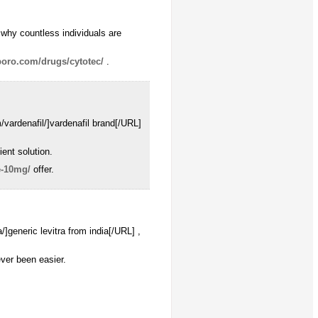
why countless individuals are
boro.com/drugs/cytotec/
.
vardenafil/]vardenafil brand[/URL]
ient solution.
e-10mg/
offer.
]generic levitra from india[/URL] ,
ever been easier.