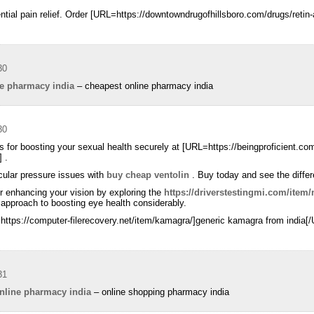
ential pain relief. Order [URL=https://downtowndrugofhillsboro.com/drugs/retin-
30
e pharmacy india
– cheapest online pharmacy india
30
s for boosting your sexual health securely at [URL=https://beingproficient.com
 .
cular pressure issues with
buy cheap ventolin
. Buy today and see the diffe
or enhancing your vision by exploring the
https://driverstestingmi.com/item/
 approach to boosting eye health considerably.
https://computer-filerecovery.net/item/kamagra/]generic kamagra from india[/
31
nline pharmacy india
– online shopping pharmacy india