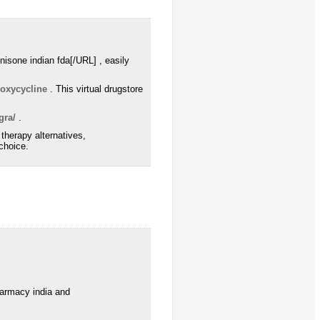
nisone indian fda[/URL] , easily
oxycycline
. This virtual drugstore
gra/
.
 therapy alternatives,
choice.
harmacy india and