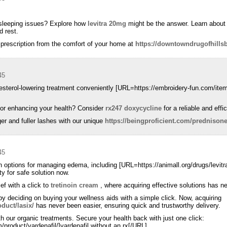
r sleeping issues? Explore how
levitra 20mg
might be the answer. Learn about 
d rest.
 prescription from the comfort of your home at
https://downtowndrugofhills
45
sterol-lowering treatment conveniently [URL=https://embroidery-fun.com/item/
for enhancing your health? Consider
rx247 doxycycline
for a reliable and effic
ger and fuller lashes with our unique
https://beingproficient.com/prednison
45
n options for managing edema, including [URL=https://animall.org/drugs/levitra/
ty for safe solution now.
ief with a click to
tretinoin cream
, where acquiring effective solutions has n
y deciding on buying your wellness aids with a simple click. Now, acquiring
duct/lasix/
has never been easier, ensuring quick and trustworthy delivery.
ith our organic treatments. Secure your health back with just one click:
roduct/vardenafil/]vardenafil without an rx[/URL] .