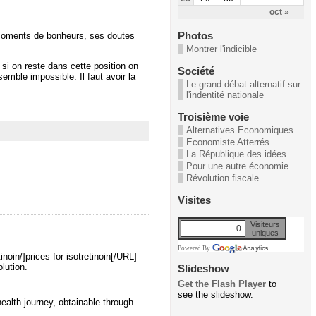
oct »
Photos
 moments de bonheurs, ses doutes
Montrer l'indicible
s si on reste dans cette position on
Société
mble impossible. Il faut avoir la
Le grand débat alternatif sur
l'indentité nationale
Troisième voie
Alternatives Economiques
Economiste Atterrés
La République des idées
Pour une autre économie
Révolution fiscale
Visites
Visiteurs
0
uniques
Powered By
noin/]prices for isotretinoin[/URL]
lution.
Slideshow
Get the Flash Player
to
see the slideshow.
health journey, obtainable through