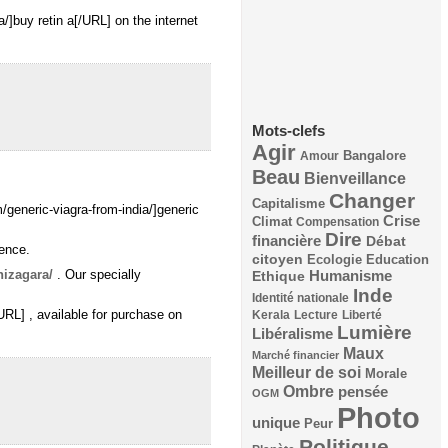
a/]buy retin a[/URL] on the internet
Mots-clefs
Agir
Bangalore
Amour
Beau
Bienveillance
Changer
Capitalisme
/generic-viagra-from-india/]generic
Crise
Climat
Compensation
Dire
financière
Débat
rence.
citoyen
Ecologie
Education
nizagara/
. Our specially
Humanisme
Ethique
Inde
Identité nationale
URL] , available for purchase on
Kerala
Lecture
Liberté
Lumière
Libéralisme
Maux
Marché financier
Meilleur de soi
Morale
Ombre
pensée
OGM
Photo
unique
Peur
Politique