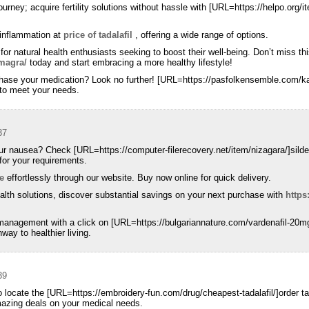
urney; acquire fertility solutions without hassle with [URL=https://helpo.org/ite
 inflammation at
price of tadalafil
, offering a wide range of options.
for natural health enthusiasts seeking to boost their well-being. Don’t miss thi
magra/
today and start embracing a more healthy lifestyle!
urchase your medication? Look no further! [URL=https://pasfolkensemble.com/
 to meet your needs.
37
r nausea? Check [URL=https://computer-filerecovery.net/item/nizagara/]silde
 for your requirements.
e
effortlessly through our website. Buy now online for quick delivery.
ealth solutions, discover substantial savings on your next purchase with
https
l management with a click on [URL=https://bulgariannature.com/vardenafil-20m
way to healthier living.
39
 locate the [URL=https://embroidery-fun.com/drug/cheapest-tadalafil/]order ta
mazing deals on your medical needs.