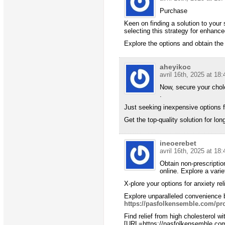
Purchase
Keen on finding a solution to you
selecting this strategy for enhance
Explore the options and obtain the
aheyikoc
avril 16th, 2025 at 18:
Now, secure your chole
.
Just seeking inexpensive options 
Get the top-quality solution for lon
ineoerebet
avril 16th, 2025 at 18:
Obtain non-prescriptio
online. Explore a varie
X-plore your options for anxiety rel
Explore unparalleled convenience b
https://pasfolkensemble.com/pro
Find relief from high cholesterol w
[URL=https://pasfolkensemble.com/p