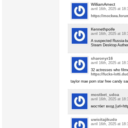
WilliamAmect
avril 16th, 2025 at 18:
https://mockwa.forum
Kennethpoife
avril 16th, 2025 at 18:
A suspected Russia-ba
Steam Desktop Authen
sharonyr16
avril 16th, 2025 at 18:
32 actresses who filme
https://fucks-lotti.
taylor mae porn star free candy sam
mostbet_udoa
avril 16th, 2025 at 18:
мостбет вход [url=http
uwicitajikudo
avril 16th, 2025 at 18: