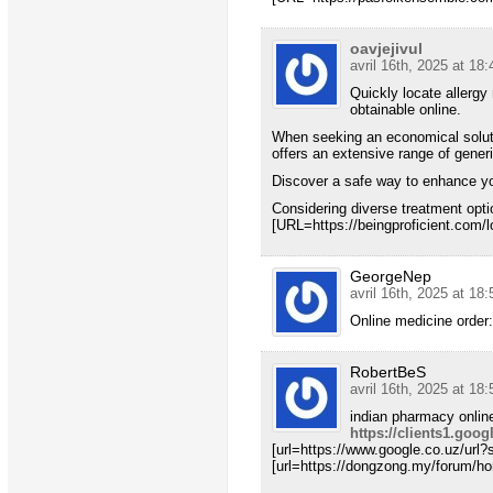
oavjejivul
avril 16th, 2025 at 18:
Quickly locate allergy
obtainable online.
When seeking an economical solutio
offers an extensive range of generi
Discover a safe way to enhance yo
Considering diverse treatment optio
[URL=https://beingproficient.com/l
GeorgeNep
avril 16th, 2025 at 18:
Online medicine order
RobertBeS
avril 16th, 2025 at 18:
indian pharmacy onli
https://clients1.goo
[url=https://www.google.co.uz/url?
[url=https://dongzong.my/forum/