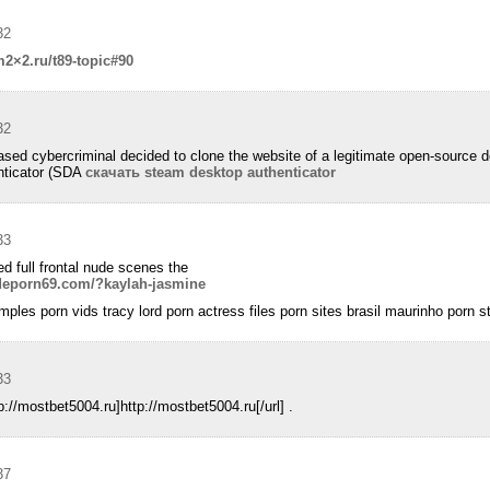
32
2×2.ru/t89-topic#90
32
sed cybercriminal decided to clone the website of a legitimate open-source d
ticator (SDA
скачать steam desktop authenticator
33
d full frontal nude scenes the
dudeporn69.com/?kaylah-jasmine
ples porn vids tracy lord porn actress files porn sites brasil maurinho porn s
33
://mostbet5004.ru]http://mostbet5004.ru[/url] .
37