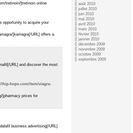
m/tretinoin/]tretinoin online
août 2010
juillet 2010
juin 2010
mai 2010
s opportunity to acquire your
avril 2010
mars 2010
février 2010
kamagra/]kamagra[/URL] offers a
janvier 2010
décembre 2009
novembre 2009
octobre 2009
septembre 2009
nafil[/URL] and discover the most
://hip-hope.com/item/viagra-
g/]pharmacy prices for
dalafil business advertising[/URL]