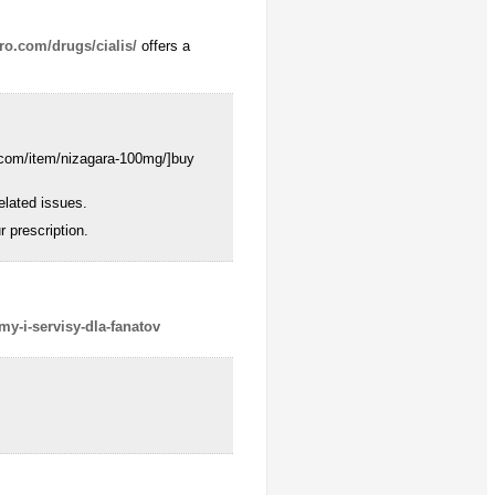
ro.com/drugs/cialis/
offers a
os.com/item/nizagara-100mg/]buy
related issues.
 prescription.
my-i-servisy-dla-fanatov