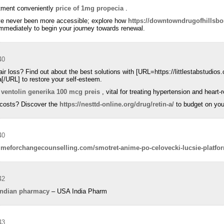
atment conveniently
price of 1mg propecia
.
ve never been more accessible; explore how
https://downtowndrugofhillsbo
immediately to begin your journey towards renewal.
40
air loss? Find out about the best solutions with [URL=https://littlestabstudi
[/URL] to restore your self-esteem.
e
ventolin generika 100 mcg preis
, vital for treating hypertension and heart-
 costs? Discover the
https://nesttd-online.org/drug/retin-a/
to budget on your
40
.timeforchangecounselling.com/smotret-anime-po-celovecki-lucsie-platfor
42
indian pharmacy
– USA India Pharm
43