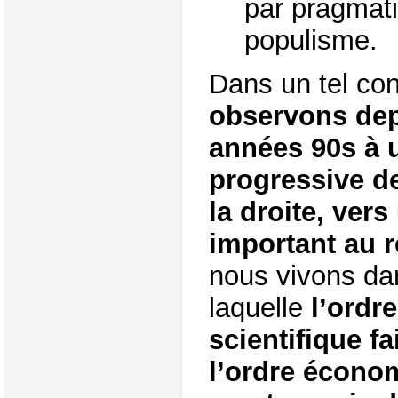
par pragmati
populisme.
Dans un tel co
observons dep
années 90s à 
progressive de
la droite, ver
important au 
nous vivons da
laquelle
l’ordr
scientifique fa
l’ordre écono