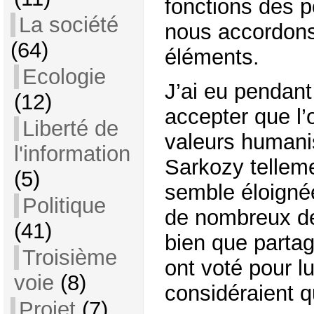
fonctions des p
La société
nous accordons 
(64)
éléments.
Ecologie
J’ai eu pendan
(12)
accepter que l’
Liberté de
valeurs humanis
l'information
Sarkozy telleme
(5)
semble éloignée
Politique
de nombreux de
(41)
bien que parta
Troisième
ont voté pour lu
voie
(8)
considéraient qu
Projet
(7)