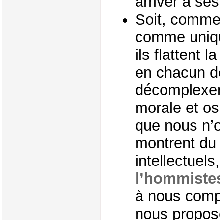
arriver à ses
Soit, comme 
comme unique
ils flattent l
en chacun de
décomplexent
morale et os
que nous n’o
montrent du 
intellectuels
l’hommist
à nous compo
nous propos