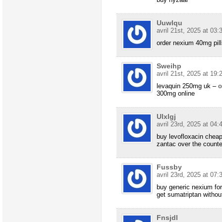
Uuwlqu
avril 21st, 2025 at 03:
order nexium 40mg pil
Sweihp
avril 21st, 2025 at 19:
levaquin 250mg uk –
o
300mg online
Ulxlgj
avril 23rd, 2025 at 04:
buy levofloxacin chea
zantac over the counte
Fussby
avril 23rd, 2025 at 07:
buy generic nexium fo
get sumatriptan without
Fnsjdl