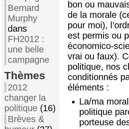
bon ou mauvais,
Bernard
de la morale (c
Murphy
pour moi), l’ord
dans
est permis ou p
FH2012 :
économico-scien
une belle
vrai ou faux). 
campagne
politique, nos 
Thèmes
conditionnés pa
2012
éléments :
changer la
La/ma morale,
politique
(16)
politique par
Brèves &
porteuse des