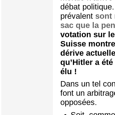
débat politique
prévalent
sont
sac que la pe
votation sur l
Suisse montre
dérive actuel
qu’Hitler a é
élu !
Dans un tel con
font un arbitra
opposées.
Soit, comme 