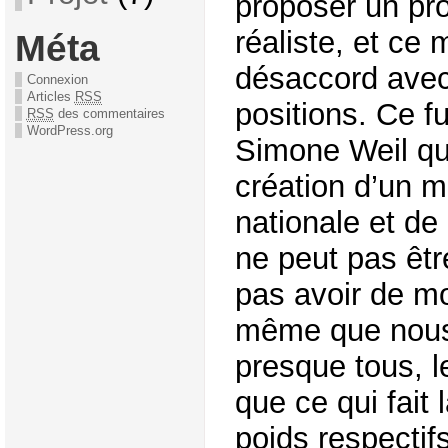
proposer un p
réaliste, et ce 
Méta
désaccord avec
Connexion
Articles
RSS
positions. Ce fu
RSS
des commentaires
WordPress.org
Simone Weil qui
création d’un mi
nationale et de 
ne peut pas êt
pas avoir de m
même que nous
presque tous, 
que ce qui fait 
poids respecti