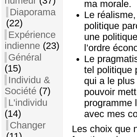
humeur
(37)
ma morale.
Diaporama
Le réalisme, 
(22)
politique pa
Expérience
une politique
indienne
(23)
l’ordre écon
Général
Le pragmatis
(15)
tel politique
Individu &
qui a le plu
Société
(7)
pouvoir mett
L'individu
programme l
(14)
avec mes co
Changer
Les choix que 
(11)