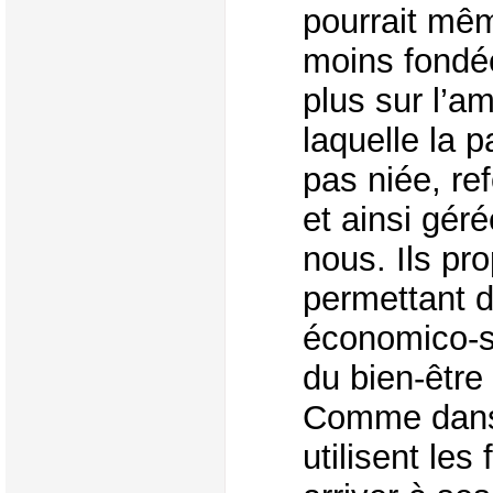
pourrait mê
moins fondée
plus sur l’a
laquelle la p
pas niée, re
et ainsi gér
nous. Ils pr
permettant d
économico-sc
du bien-être 
Comme dans l
utilisent les