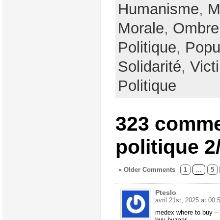
Humanisme
,
M
Morale
,
Ombre
Politique
,
Popu
Solidarité
,
Vict
Politique
323 comme
politique 2
« Older Comments
1
...
5
Pteslo
avril 21st, 2025 at 00:
medex where to buy –
buy hyzaar