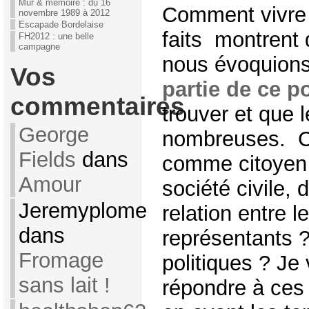
Mur & mémoire : du 16
Comment vivre l
novembre 1989 à 2012
Escapade Bordelaise
faits montrent 
FH2012 : une belle
campagne
nous évoquion
Vos
partie de ce p
commentaires
trouver et que 
George
nombreuses. C
Fields
dans
comme citoyen f
Amour
société civile,
Jeremyplome
relation entre l
dans
représentants ?
Fromage
politiques ? Je
sans lait !
répondre à ces 