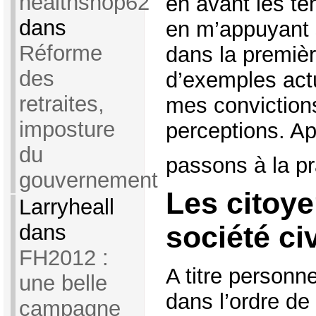
healthshop62
en avant les te
dans
en m’appuyant s
Réforme
dans la première
des
d’exemples act
retraites,
mes conviction
imposture
perceptions. Ap
du
passons à la pr
gouvernement
Les citoye
Larryheall
dans
société civ
FH2012 :
A titre personn
une belle
dans l’ordre de 
campagne