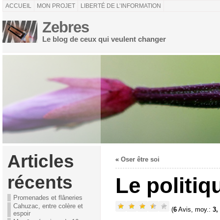
ACCUEIL
MON PROJET
LIBERTÉ DE L’INFORMATION
Zebres
Le blog de ceux qui veulent changer
Articles
«
Oser être soi
récents
Le politiq
Promenades et flâneries
Cahuzac, entre colère et
(
6
Avis, moy.:
3,
espoir